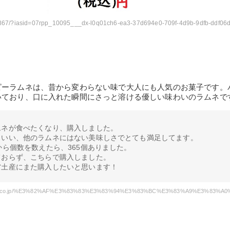
d32-867/?iasid=07rpp_10095___dx-l0q01ch6-ea3-37d694e0-709f-4d9b-9dfb-ddf0
ピーラムネは、昔から変わらない味で大人にも人気のお菓子です。
いており、口に入れた瞬間にさっと溶ける優しい味わいのラムネで
ムネが食べたくなり、購入しました。
といい、他のラムネにはない美味しさでとても満足してます。
から個数を数えたら、365個ありました。
ておらず、こちらで購入しました。
省土産にまた購入したいと思います！