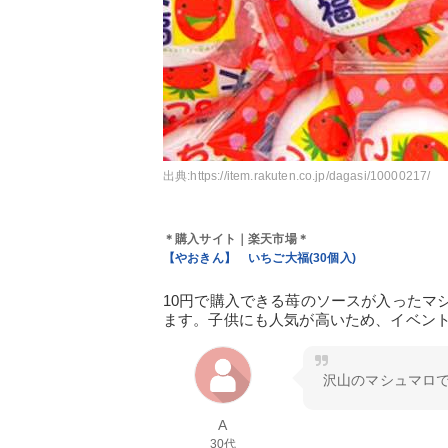
出典:
https://item.rakuten.co.jp/dagasi/10000217/
＊購入サイト｜楽天市場＊
【やおきん】 いちご大福(30個入)
10円で購入できる苺のソースが入ったマ
ます。子供にも人気が高いため、イベン
沢山のマシュマロ
A
30代