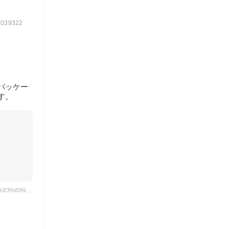
6d039322
パッケー
す。
引用元: https://www.amazon.co.jp/%E3%82%AF%E3%83%83%E3%83%94%E3%83%BC%E3%83%A9%E3%83%A0%E3%83%8D-%E3%82%AB%E3%82%AF%E3%83%80%E3%82%A4%E8%A3%BD%E8%8F%93-%E3%83%9F%E3%83%8B%E3%82%AF%E3%83%83%E3%83%94%E3%83%BC%E3%83%A9%E3%83%A0%E3%83%8D-1kg/product-reviews/B00CW6126G?pageNumber=2