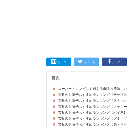
シェア
ツイート
シェア
目次
スーパー・コンビニで買える市販の美味し
市販のお菓子おすすめランキング【チップス系
市販のお菓子おすすめランキング【スナック系
10位：じゃがいも心地（131円）
9位：ポテトチップスのり塩（131円）
8位：ポテトチップスクリスプ（95円）
7位：ハンターポテトチップス（429円）
6位：すっぱムーチョ（129円）
5位：ピザポテト（134円）
4位：チップスター（213円）
3位：堅あげポテトうすしお味（126円）
2位：プリングルス（259円）
1位：ポテトチップスコンソメパンチ（108円）
市販のお菓子おすすめランキング【クッキー・
10位：おさつどきっ（105円）
9位：カラムーチョ（106円）
8位：ポリンキー（82円）
7位：かっぱえびせん（185円）
6位：じゃがビー（136円）
5位：ミーノ（374円）
4位：ポテコ（97円）
3位：マイクポップコーン（116円）
2位：プリッツ熟トマト（289円）
1位：じゃがりこサラダ味（105円）
市販のお菓子おすすめランキング【パイ系】人
10位：オールレーズン（324円）
9位：いちごのタルト（213円）
8位：マリービスケット（170円）
7位：イトーヤチョコチップクッキー（216円）
6位：チョイス（160円）
5位：ブランチュール（297円）
4位：カントリーマアム（356円）
3位：プチいちごビスケット（73円）
2位：ノアール（237円）
1位：ムーンライト（213円）
市販のお菓子おすすめランキング【グミ・ソフ
10位：マリーで仕立てたマシュマロケーキ（245
9位：ムーンライトソフトケーキ（280円）
8位：ピーチブラン（324円）
7位：シルベーヌ（315円）
6位：ピンクチョコパイ贅沢いちご（128円）
5位：W白桃のカスタードケーキ（324円）
4位：エンゼルパイ（369円）
３位：ふんわりプチケーキ（220円）
2位：ガトーショコラ（277円）
1位：チョコパイ（415円）
市販のお菓子おすすめランキング【飴・キャン
10位：ハリボコーラ味（192円）
9位：果汁グミ（375円）
8位：フェットチーネグミ（129円）
7位：ちびサワー（178円）
6位：ピュレグミ（280円）
5位：コグミ（125円）
4位：男梅グミ（123円）
3位：カンデミーナ（307円）
2位：ハイチュウ（182円）
1位：コーラアップ（198円）