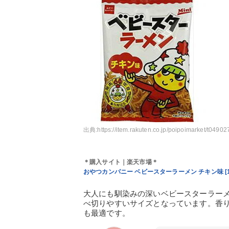
出典:
https://item.rakuten.co.jp/poipoimarket/t049
＊購入サイト｜楽天市場＊
おやつカンパニー ベビースターラーメン チキン味 [1
大人にも馴染みの深いベビースターラー
べ切りやすいサイズとなっています。香
も最適です。