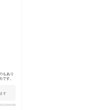
のもあり
めです。
ます
903013540050