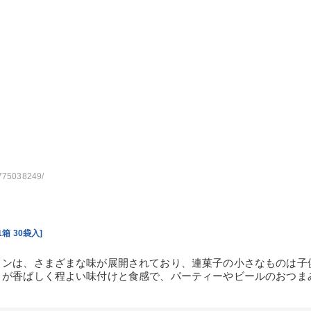
02775038249/
箱 30袋入]
メンは、さまざまな味が展開されており、連菓子の小さなものは子
りが香ばしく程よい味付けと食感で、パーティーやビールのおつま