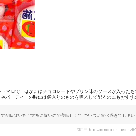
シュマロで、ほかにはチョコレートやプリン味のソースが入ったも
トやパーティーの時には袋入りのものを購入して配るのにもおすす
ですが味はいちご大福に近いので美味しくて ついつい食べ過ぎてしまい
引用元: https://monolog.r-n-i.jp/item/4