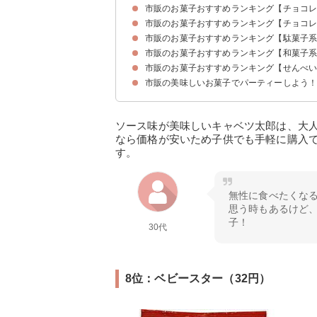
市販のお菓子おすすめランキング【チョコレー
10位：金のミルクキャンディ（245円）
9位：じゃんじゃかソーダ（194円）
8位：色えんぴつキャンディー（192円）
7位：スーパーレモン（188円）
6位：いちごみるく（210円）
5位：キュービィロップ（172円）
4位：ポップキャンディ（864円）
3位：ミルキー（181円）
2位：小梅（162円）
1位：チュッパチャプス（30円）
市販のお菓子おすすめランキング【チョコレー
10位：さくさくぱんだ（329円）
9位：パキーラ（96円）
8位：アルフォート（298円）
7位：チョコリエール（128円）
6位：たけのこの里（213円）
5位：コアラのマーチ（394円）
4位：ホルン（204円）
3位：ポッキー極細（160円）
2位：パイの実（417円）
1位：ルマンド（128円）
市販のお菓子おすすめランキング【駄菓子系】
10位：メルティーキッス（270円）
9位：グリコアーモンドピーク（205円）
8位：チロルチョコレート（21円）
7位：ルック（116円）
6位：バッカス（140円）
5位：ブラックサンダー（30円）
4位：ダース（86円）
3位：マーブルチョコレート（120円）
2位：神戸ショコラバンホーテンブレンド（207
1位：明治ミルクチョコレート（118円）
市販のお菓子おすすめランキング【和菓子系】
10位：ビッグカツ（31円）
9位：キャベツ太郎（97円）
8位：ベビースター（32円）
7位：いちご大福マシュマロ（10円）
6位：クッピーラムネ（32円）
5位：カルパス（8円）
4位：いちご餅（28円）
3位：ハイエイトチョコレート（40円）
2位：ポテトフライ（35円）
1位：うまい棒（12円）
市販のお菓子おすすめランキング【せんべい・
10位：ヤマザキミニ羊羹（71円）
9位：どら焼き（170円）
8位：井村屋カステラ（342円）
7位：もっちりたい焼き（64円）
6位：小倉ぱい（308円）
5位：もみじ饅頭（130円）
4位：鈴カステラ（96円）
3位：しきしまのふーちゃんふ菓子（224円）
2位：土佐の芋けんぴ（375円）
1位：練蜜かりんとう（248円）
市販の美味しいお菓子でパーティーしよう
10位：星たべよ（159円）
9位：味調べ（183円）
8位：まがりせんべい（177円）
7位：カレーせん（207円）
6位：チーズおかき（295円）
5位：ぬれおかき（100円）
4位：きなこ餅（270円）
3位：ぽたぽた焼（232円）
2位：ばかうけ（370円）
1位：ハッピーターン（181円）
ソース味が美味しいキャベツ太郎は、大
なら価格が安いため子供でも手軽に購入
す。
無性に食べたくな
思う時もあるけど
子！
30代
8位：ベビースター（32円）