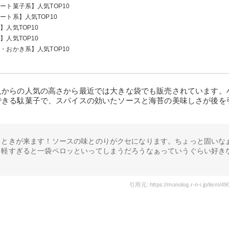
ト菓子系】人気TOP10
ト系】人気TOP10
人気TOP10
円）
人気TOP10
おかき系】人気TOP10
！
人からの人気の高さから最近では大きな袋でも販売されています。
できる駄菓子で、スパイスの効いたソースと海苔の美味しさが後を
るときが来ます！ソースの味とのりがクセになります。ちょっと固いな
、軽すぎると一袋ペロッといってしまうだろうなぁっていうぐらい好き
引用元: https://monolog.r-n-i.jp/item/4