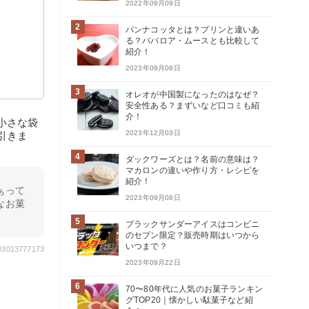
2022年09月09日
2
パンナコッタとは？プリンと違いあ
る？ババロア・ムースとも比較して
紹介！
2023年09月08日
3
オレオが中国製になったのはなぜ？
安全性ある？まずいなど口コミも紹
介！
小さな袋
2023年12月03日
引きま
4
ダックワーズとは？名前の意味は？
マカロンの違いや作り方・レシピを
紹介！
ぁって
2023年09月08日
なお菓
5
ブラックサンダーアイスはコンビニ
のセブン限定？販売時期はいつから
いつまで？
903013777173
2023年09月22日
6
70〜80年代に人気のお菓子ランキン
グTOP20｜懐かしい駄菓子など紹