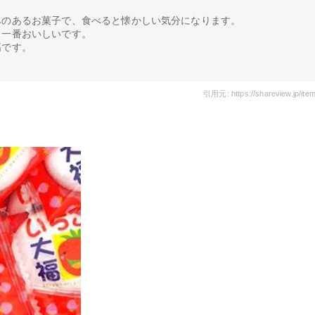
みのあるお菓子で、食べると懐かしい気分になります。
り一番おいしいです。
高です。
引用元: https://shareview.jp/item