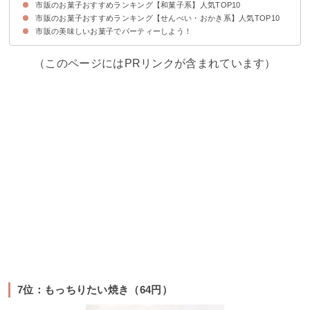
市販のお菓子おすすめランキング【和菓子系】人気TOP10
10位：ビッグカツ（31円）
9位：キャベツ太郎（97円）
8位：ベビースター（32円）
7位：いちご大福マシュマロ（10円）
6位：クッピーラムネ（32円）
5位：カルパス（8円）
4位：いちご餅（28円）
3位：ハイエイトチョコレート（40円）
2位：ポテトフライ（35円）
1位：うまい棒（12円）
市販のお菓子おすすめランキング【せんべい・おかき系】人気TOP10
10位：ヤマザキミニ羊羹（71円）
9位：どら焼き（170円）
8位：井村屋カステラ（342円）
7位：もっちりたい焼き（64円）
6位：小倉ぱい（308円）
5位：もみじ饅頭（130円）
4位：鈴カステラ（96円）
3位：しきしまのふーちゃんふ菓子（224円）
2位：土佐の芋けんぴ（375円）
1位：練蜜かりんとう（248円）
市販の美味しいお菓子でパーティーしよう！
10位：星たべよ（159円）
9位：味調べ（183円）
8位：まがりせんべい（177円）
7位：カレーせん（207円）
6位：チーズおかき（295円）
5位：ぬれおかき（100円）
4位：きなこ餅（270円）
3位：ぽたぽた焼（232円）
2位：ばかうけ（370円）
1位：ハッピーターン（181円）
（このページにはPRリンクが含まれています）
7位：もっちりたい焼き（64円）