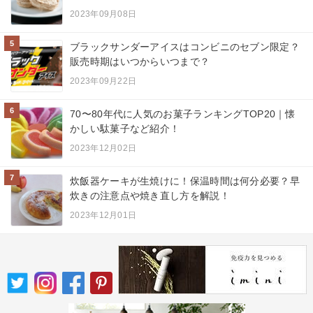
2023年09月08日
5
ブラックサンダーアイスはコンビニのセブン限定？
販売時期はいつからいつまで？
2023年09月22日
6
70〜80年代に人気のお菓子ランキングTOP20｜懐
かしい駄菓子など紹介！
2023年12月02日
7
炊飯器ケーキが生焼けに！保温時間は何分必要？早
炊きの注意点や焼き直し方を解説！
2023年12月01日