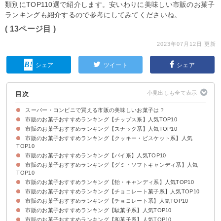
類別にTOP110選で紹介します。安いわりに美味しい市販のお菓子
ランキングも紹介するので参考にしてみてくださいね。
( 13ページ目 )
2023年07月12日 更新
シェア
ツイート
シェア
目次
スーパー・コンビニで買える市販の美味しいお菓子は？
市販のお菓子おすすめランキング【チップス系】人気TOP10
市販のお菓子おすすめランキング【スナック系】人気TOP10
10位：じゃがいも心地（131円）
9位：ポテトチップスのり塩（131円）
8位：ポテトチップスクリスプ（95円）
7位：ハンターポテトチップス（429円）
6位：すっぱムーチョ（129円）
5位：ピザポテト（134円）
4位：チップスター（213円）
3位：堅あげポテトうすしお味（126円）
2位：プリングルス（259円）
1位：ポテトチップスコンソメパンチ（108円）
市販のお菓子おすすめランキング【クッキー・ビスケット系】人気
10位：おさつどきっ（105円）
9位：カラムーチョ（106円）
8位：ポリンキー（82円）
7位：かっぱえびせん（185円）
6位：じゃがビー（136円）
5位：ミーノ（374円）
4位：ポテコ（97円）
3位：マイクポップコーン（116円）
2位：プリッツ熟トマト（289円）
1位：じゃがりこサラダ味（105円）
TOP10
市販のお菓子おすすめランキング【パイ系】人気TOP10
10位：オールレーズン（324円）
9位：いちごのタルト（213円）
8位：マリービスケット（170円）
7位：イトーヤチョコチップクッキー（216円）
6位：チョイス（160円）
5位：ブランチュール（297円）
4位：カントリーマアム（356円）
3位：プチいちごビスケット（73円）
2位：ノアール（237円）
1位：ムーンライト（213円）
市販のお菓子おすすめランキング【グミ・ソフトキャンディ系】人気
10位：マリーで仕立てたマシュマロケーキ（245円）
9位：ムーンライトソフトケーキ（280円）
8位：ピーチブラン（324円）
7位：シルベーヌ（315円）
6位：ピンクチョコパイ贅沢いちご（128円）
5位：W白桃のカスタードケーキ（324円）
4位：エンゼルパイ（369円）
３位：ふんわりプチケーキ（220円）
2位：ガトーショコラ（277円）
1位：チョコパイ（415円）
TOP10
市販のお菓子おすすめランキング【飴・キャンディ系】人気TOP10
10位：ハリボコーラ味（192円）
9位：果汁グミ（375円）
8位：フェットチーネグミ（129円）
7位：ちびサワー（178円）
6位：ピュレグミ（280円）
5位：コグミ（125円）
4位：男梅グミ（123円）
3位：カンデミーナ（307円）
2位：ハイチュウ（182円）
1位：コーラアップ（198円）
市販のお菓子おすすめランキング【チョコレート菓子系】人気TOP10
10位：金のミルクキャンディ（245円）
9位：じゃんじゃかソーダ（194円）
8位：色えんぴつキャンディー（192円）
7位：スーパーレモン（188円）
6位：いちごみるく（210円）
5位：キュービィロップ（172円）
4位：ポップキャンディ（864円）
3位：ミルキー（181円）
2位：小梅（162円）
1位：チュッパチャプス（30円）
市販のお菓子おすすめランキング【チョコレート系】人気TOP10
10位：さくさくぱんだ（329円）
9位：パキーラ（96円）
8位：アルフォート（298円）
7位：チョコリエール（128円）
6位：たけのこの里（213円）
5位：コアラのマーチ（394円）
4位：ホルン（204円）
3位：ポッキー極細（160円）
2位：パイの実（417円）
1位：ルマンド（128円）
市販のお菓子おすすめランキング【駄菓子系】人気TOP10
10位：メルティーキッス（270円）
9位：グリコアーモンドピーク（205円）
8位：チロルチョコレート（21円）
7位：ルック（116円）
6位：バッカス（140円）
5位：ブラックサンダー（30円）
4位：ダース（86円）
3位：マーブルチョコレート（120円）
2位：神戸ショコラバンホーテンブレンド（207円）
1位：明治ミルクチョコレート（118円）
市販のお菓子おすすめランキング【和菓子系】人気TOP10
10位：ビッグカツ（31円）
9位：キャベツ太郎（97円）
8位：ベビースター（32円）
7位：いちご大福マシュマロ（10円）
6位：クッピーラムネ（32円）
5位：カルパス（8円）
4位：いちご餅（28円）
3位：ハイエイトチョコレート（40円）
2位：ポテトフライ（35円）
1位：うまい棒（12円）