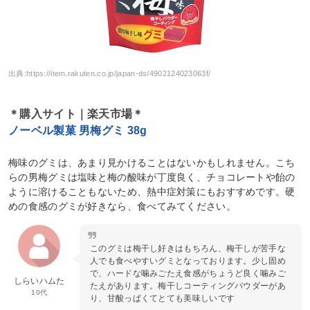
出典:
https://item.rakuten.co.jp/japan-ds/4902124023063f/
＊購入サイト｜楽天市場＊
ノーベル製菓 男梅グミ 38g
梅味のグミは、あまり見かけることはないかもしれません。こち
らの男梅グミは塩味と梅の酸味が丁度良く、チョコレートや飴の
ように溶けることもないため、熱中症対策にもおすすめです。硬
めの食感のグミが好きなら、食べてみてください。
このグミは梅干し好きはもちろん、梅干しが苦手な
人でも食べやすいグミとなっております。少し固め
で、ハードな噛みごたえ食感がちょうど良く噛みご
しらいハムた
たえがあります。梅干しコーティングパウダーがあ
10代
り、甘酸っぱくてとても美味しいです