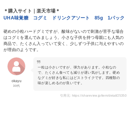
＊購入サイト｜楽天市場＊
UHA味覚糖 コグミ ドリンクアソート 85g 1パック
硬めの小粒ハードグミですが、酸味がないので刺激が苦手な場合
はコグミを選んでみましょう。小さな子供を持つ母親にも人気の
商品で、たくさん入っていて安く、少しずつ子供に与えやすいの
が理由のようです。
一粒は小さいですが、弾力があります。小粒なの
で、たくさん食べても減りが遅い気がします。硬め
なグミが好きな私にはどストライクです。四種類の
okayu
味が楽しめるのが良いです。
30代
引用元: https://shareview.jp/item/detail/25350