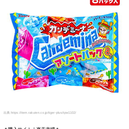
出典:
https://item.rakuten.co.jp/tiger-plus/tpw1102/