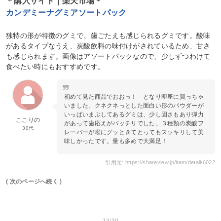
＊購入サイト｜楽天市場＊
カンデミーナグミアソートパック
独特の形が特徴のグミで、歯ごたえも感じられるグミです。酸味
があるタイプなうえ、炭酸飲料の味付けがされているため、甘さ
も感じられます。画像はアソートパックなので、少しずつわけて
食べたい時にもおすすめです。
初めて見た商品でおおっ！ となり即座に買っちゃ
いました。クネクネっとした面白い形のパウダーが
いっぱいまぶしてあるグミは、少し固さもあり弾力
ここりの
があって歯応えがバッチリでした。３種類の炭酸フ
30代
レーバーが喉にグッときてとってもスッキリして美
味しかったです。量も多めで大満足！
引用元: https://shareview.jp/item/detail/6022
( 次のページへ続く )
13/30