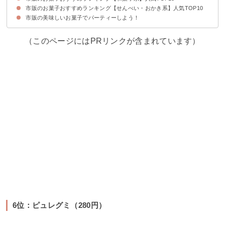
市販のお菓子おすすめランキング【せんべい・おかき系】人気TOP10
10位：ヤマザキミニ羊羹（71円）
9位：どら焼き（170円）
8位：井村屋カステラ（342円）
7位：もっちりたい焼き（64円）
6位：小倉ぱい（308円）
5位：もみじ饅頭（130円）
4位：鈴カステラ（96円）
3位：しきしまのふーちゃんふ菓子（224円）
2位：土佐の芋けんぴ（375円）
1位：練蜜かりんとう（248円）
市販の美味しいお菓子でパーティーしよう！
10位：星たべよ（159円）
9位：味調べ（183円）
8位：まがりせんべい（177円）
7位：カレーせん（207円）
6位：チーズおかき（295円）
5位：ぬれおかき（100円）
4位：きなこ餅（270円）
3位：ぽたぽた焼（232円）
2位：ばかうけ（370円）
1位：ハッピーターン（181円）
（このページにはPRリンクが含まれています）
6位：ピュレグミ（280円）