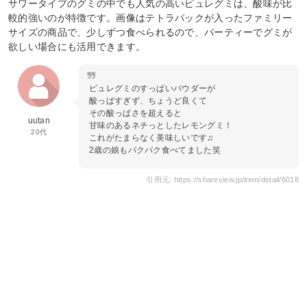
サワータイプのグミの中でも人気の高いピュレグミは、酸味が比
較的強いのが特徴です。画像はテトラパックが入ったファミリー
サイズの商品で、少しずつ食べられるので、パーティーでグミが
欲しい場合にも活用できます。
ピュレグミのすっぱいパウダーが
酸っぱすぎず、ちょうど良くて
その酸っぱさを超えると
uutan
甘味のあるネチっとしたレモングミ！
20代
これがたまらなく美味しいです♫
2歳の娘もパクパク食べてました笑
引用元: https://shareview.jp/item/detail/6018