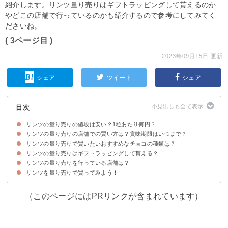
紹介します。リンツ量り売りはギフトラッピングして貰えるのか
やどこの店舗で行っているのかも紹介するので参考にしてみてく
ださいね。
( 3ページ目 )
2023年09月15日 更新
シェア
ツイート
シェア
目次
リンツの量り売りの値段は安い？1粒あたり何円？
リンツの量り売りの店舗での買い方は？賞味期限はいつまで？
リンツを量り売りで購入した場合の値段は1粒あたり「90円」ほど
ちなみにリンツをより安く買いたい人は「コストコ」がおすすめ
リンツの量り売りで買いたいおすすめなチョコの種類は？
量り売り用の袋をもらって好きなリンツを詰めるだけ
量り売りで購入したリンツの賞味期限は1ヶ月を目安に食べよう
リンツの量り売りはギフトラッピングして貰える？
人気5位：ヘーゼルナッツ
人気4位：ダーク
人気3位：抹茶
人気2位：キャラメル
人気1位：ミルク
リンツの量り売りを行っている店舗は？
リンツは有料オプションでギフトラッピングも可能！
ギフト感強めが良い人はリンツの「プチギフト」を利用するのがおすすめ
リンツを量り売りで買ってみよう！
リンツ直営店であれば量り売りで購入できる
（このページにはPRリンクが含まれています）