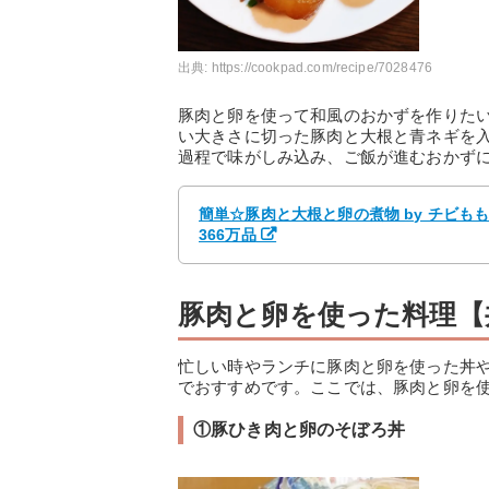
出典:
https://cookpad.com/recipe/7028476
豚肉と卵を使って和風のおかずを作りた
い大きさに切った豚肉と大根と青ネギを
過程で味がしみ込み、ご飯が進むおかず
簡単☆豚肉と大根と卵の煮物 by チビも
366万品
豚肉と卵を使った料理【
忙しい時やランチに豚肉と卵を使った丼
でおすすめです。ここでは、豚肉と卵を
①豚ひき肉と卵のそぼろ丼