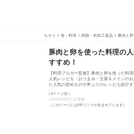
ちそう
>
食・料理
>
肉類・肉加工食品
> 豚肉と
豚肉と卵を使った料理の人
すすめ！
【料理ブロガー監修】豚肉と卵を使った料理
人気レシピを〈おつまみ・主菜＆メインのお
た人気の炒めものや丼ぶりのレシピも紹介す
( 4ページ目 )
2024年03月11日 更新
（このページにはPRリンクが含まれています）