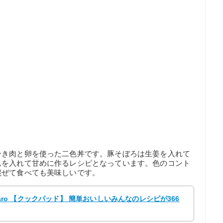
ひき肉と卵を使った二色丼です。豚そぼろは生姜を入れて
んを入れて甘めに作るレシピとなっています。色のコント
混ぜて食べても美味しいです。
amaro 【クックパッド】 簡単おいしいみんなのレシピが366