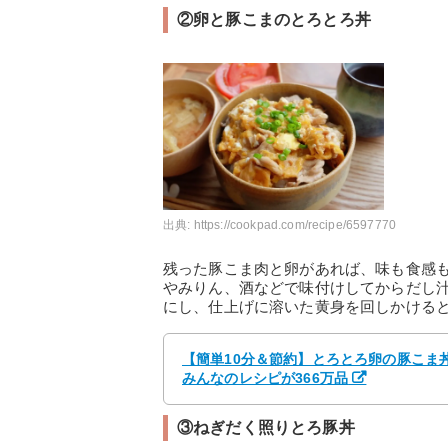
②卵と豚こまのとろとろ丼
出典:
https://cookpad.com/recipe/6597770
残った豚こま肉と卵があれば、味も食感
やみりん、酒などで味付けしてからだし
にし、仕上げに溶いた黄身を回しかける
【簡単10分＆節約】とろとろ卵の豚こま丼
みんなのレシピが366万品
③ねぎだく照りとろ豚丼