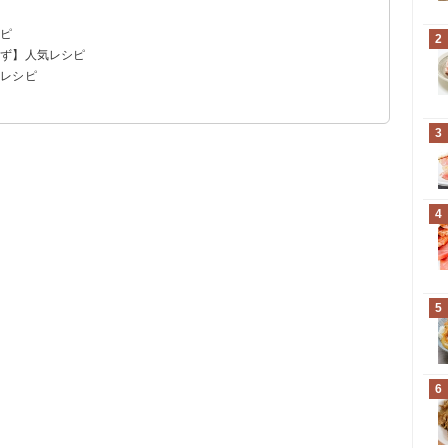
シピ
2
かず】人気レシピ
気レシピ
め
3
4
5
6