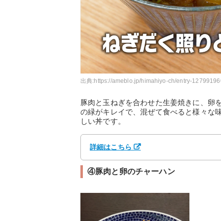
出典:
https://ameblo.jp/himahiyo-ch/entry-12799196
豚肉と玉ねぎを合わせた生姜焼きに、卵
の緑がキレイで、混ぜて食べると様々な
しい丼です。
詳細はこちら
④豚肉と卵のチャーハン