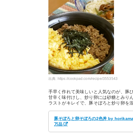
出典:
https://cookpad.com/recipe/3553543
手早く作れて美味しいと人気なのが、豚
甘辛く味付けし、炒り卵には砂糖とみり
ラストがキレイで、豚そぼろと炒り卵を
豚そぼろと卵そぼろの2色丼 by horik
万品