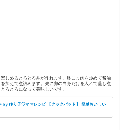
も楽しめるとろとろ丼が作れます。豚こま肉を炒めて醤油
汁を加えて煮詰めます。先に卵の白身だけを入れて蒸し煮
ととろとろになって美味しいです。
 by ゆり子♡ママレシピ 【クックパッド】 簡単おいしい