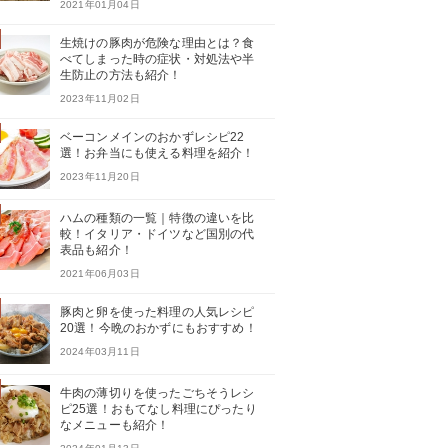
2021年01月04日
生焼けの豚肉が危険な理由とは？食
べてしまった時の症状・対処法や半
生防止の方法も紹介！
2023年11月02日
ベーコンメインのおかずレシピ22
選！お弁当にも使える料理を紹介！
2023年11月20日
ハムの種類の一覧｜特徴の違いを比
較！イタリア・ドイツなど国別の代
表品も紹介！
2021年06月03日
豚肉と卵を使った料理の人気レシピ
20選！今晩のおかずにもおすすめ！
2024年03月11日
牛肉の薄切りを使ったごちそうレシ
ピ25選！おもてなし料理にぴったり
なメニューも紹介！