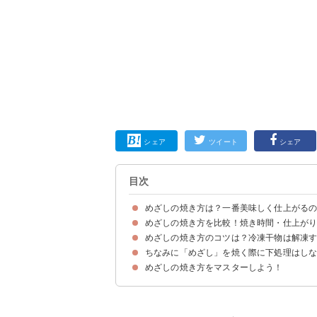
シェア
ツイート
シェア
目次
めざしの焼き方は？一番美味しく仕上がる
めざしの焼き方を比較！焼き時間・仕上が
めざしの焼き方のコツは？冷凍干物は解凍
①グリル
②オーブントースター
③フライパン
④電子レンジ
ちなみに「めざし」を焼く際に下処理はしな
①冷凍めざしは解凍せずそのまま焼くのがおすす
②めざしの大きさによって焼き時間を調整する
めざしの焼き方をマスターしよう！
めざしは内蔵も含めて全て食べられるので下処理