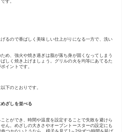
りです。
上げるので香ばしく美味しい仕上がりになる一方で、洗い
。
のため、強火や焼き過ぎは脂が落ち身が固くなってしまう
香ばしく焼き上げましょう。グリルの火を均等にあてるた
がポイントです。
は以下のとおりです。
にめざしを並べる
ることができ、時間や温度を設定することで失敗を避けら
ません。めざしの大きさやオーブントースターの設定にも
が色つかないようなら、様子を見て1～2分ずつ時間を延ば