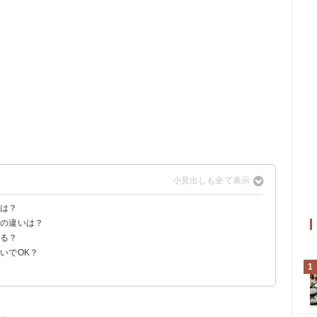
のは？
りの違いは？
する？
いでOK？
め
1
は不要