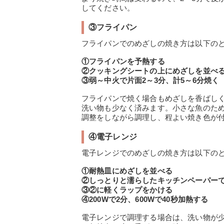
してください。
③フライパン
フライパンでのめざしの焼き方は以下の
①フライパンを予熱する
②クッキングシートの上にめざしを並べ
③弱～中火で片面2～3分、計5～6分焼く
フライパンで焼く場合もめざしを香ばし
洗い物も少なく済みます。小さな魚のた
調整をしながら調理し、程よい焼き色が
④電子レンジ
電子レンジでのめざしの焼き方は以下の
①耐熱皿にめざしを並べる
②しっとりと濡らしたキッチンペーパー
③②に軽くラップをかける
④200Wで2分、600Wで40秒加熱する
電子レンジで調理する場合は、洗い物が