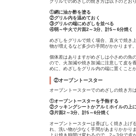
グリルでのめざしの焼き方は以下のとお
①網に油か酢を塗る
②グリル内を温めておく
③グリルの端にめざしを並べる
④弱～中火で片面2～3分、計5～6分焼く
めざしをグリルで焼く場合、直火で焼き
物が増えるなど多少の手間がかかります
個体差はありますがめざしは小さめの魚
ので、火加減や焼き加減に注意して皮を
めに、めざしをグリル内の端に置くこと
②オーブントースター
オーブントースターでのめざしの焼き方
①オーブントースターを予熱する
②クッキングシートかアルミホイルの上
③片面2～3分、計5～6分焼く
オーブントースターは香ばしく焼き上げ
れ、洗い物が少なく手間があまりかかり
より焼き時間は変わるので、2～3分で皮