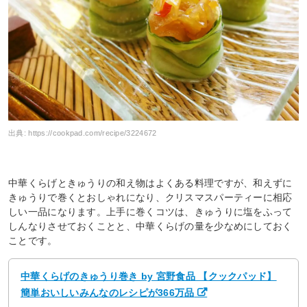
出典:
https://cookpad.com/recipe/3224672
中華くらげときゅうりの和え物はよくある料理ですが、和えずに
きゅうりで巻くとおしゃれになり、クリスマスパーティーに相応
しい一品になります。上手に巻くコツは、きゅうりに塩をふって
しんなりさせておくことと、中華くらげの量を少なめにしておく
ことです。
中華くらげのきゅうり巻き by 宮野食品 【クックパッド】
簡単おいしいみんなのレシピが366万品