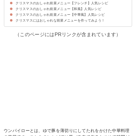
クリスマスのおしゃれ前菜メニュー【フレンチ】人気レシピ
①クリスマスツリーカプレーゼ
⓶洋なしの生ハムロール
③クリスマスピンチョス
④3種のブルスケッタの盛り合わせ
⑤真鯛と海老のカルパッチョ
⑥ベーコンと野菜のフリッタータ
⑦トマトとタコのサラダ
クリスマスのおしゃれ前菜メニュー【和風】人気レシピ
①レストラン風サーモンタルタル
⓶カリフラワームース
③野菜のテリーヌ
④サーモンのテリーヌ
⑤クラッカーカナッペ
⑥ツナとじゃがいものリエット
⑦キャロットラペ
クリスマスのおしゃれ前菜メニュー【中華風】人気レシピ
①和風リエット
⓶カマンベールの和風生ハムロール
③豆腐の和風ジュレ
④大根と梅の和風オードブル
⑤トマトと白身魚の和風カルパッチョ
⑥アボカドと山芋とマグロの和風サラダ
⑦カプレーゼ風豆腐
クリスマスにはおしゃれな前菜メニューを作ってみよう！
①ウンパイロー
⓶銀さしの中華風カルパッチョ
③中華くらげのきゅうり巻き
④バンバンジー
⑤ピータン豆腐
⑥えびの紹興酒蒸し
（このページにはPRリンクが含まれています）
ウンパイローとは、ゆで豚を薄切りにしてたれをかけた中華料理