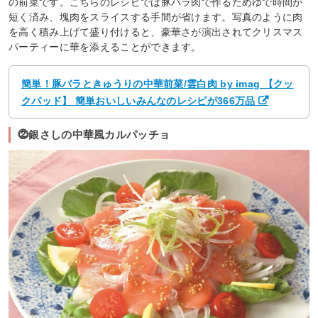
の前菜です。こちらのレシピでは豚バラ肉で作るためゆで時間が
短く済み、塊肉をスライスする手間が省けます。写真のように肉
を高く積み上げて盛り付けると、豪華さが演出されてクリスマス
パーティーに華を添えることができます。
簡単！豚バラときゅうりの中華前菜/雲白肉 by imag 【クッ
クパッド】 簡単おいしいみんなのレシピが366万品
⓶銀さしの中華風カルパッチョ