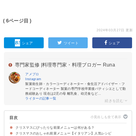
( 6ページ目 )
2024年03月27日 更新
シェア
ツイート
シェア
専門家監修 |
料理専門家・料理ブロガー Runa
アメブロ
Instagram
製菓衛生師・カラーコーディネーター・食生活アドバイザー・フ
ードコーディネーター 製菓の専門学校卒業後パティシエとして勤
務経験あり 現在は2児の母 離乳食、幼児食など...
ライターの記事一覧
目次
クリスマスにぴったりな前菜メニューは何がある？
クリスマスのおしゃれ前菜メニュー【イタリアン】人気レシピ