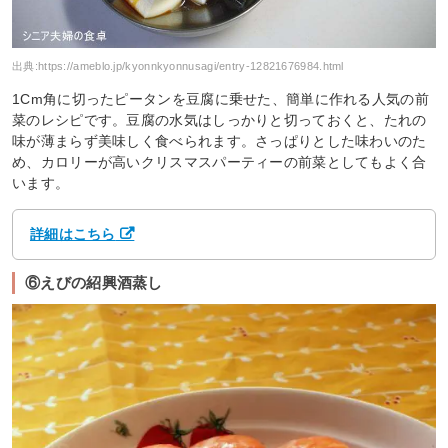
出典:
https://ameblo.jp/kyonnkyonnusagi/entry-12821676984.html
1Cm角に切ったピータンを豆腐に乗せた、簡単に作れる人気の前
菜のレシピです。豆腐の水気はしっかりと切っておくと、たれの
味が薄まらず美味しく食べられます。さっぱりとした味わいのた
め、カロリーが高いクリスマスパーティーの前菜としてもよく合
います。
詳細はこちら
⑥えびの紹興酒蒸し