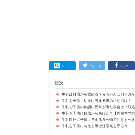
シェア
ツイート
シェア
目次
牛乳は何歳から飲める？赤ちゃんは何ヶ月
牛乳を子供・幼児に与える際の注意点は？
牛乳を子供に与えるのは1歳以降から
1歳未満の赤ちゃんが牛乳を飲まない方が良い理
牛乳で子供の体調に異常が出た場合は？対
①まずは加熱して温めて少量から
②慣れてきても1日400mlまでに収める
③新鮮な牛乳を与える
④食事の栄養バランスに気を付ける
⑤病院にいけるような状況にしておくと安心
牛乳を子供に何歳からあげた？【先輩ママ
牛乳が原因で考えられる体調不良
子供の体調に異変があればすぐに医療機関を受診
牛乳以外に子供に与える食べ物で注意すべ
牛乳を子供に与える際は注意点を守ろう