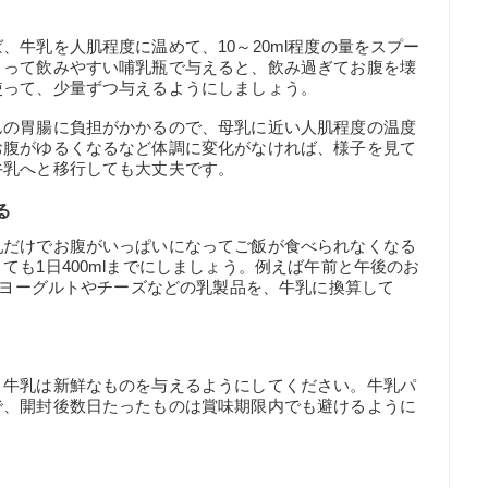
、牛乳を人肌程度に温めて、10～20ml程度の量をスプー
とって飲みやすい哺乳瓶で与えると、飲み過ぎてお腹を壊
使って、少量ずつ与えるようにしましょう。
んの胃腸に負担がかかるので、母乳に近い人肌程度の温度
お腹がゆるくなるなど体調に変化がなければ、様子を見て
牛乳へと移行しても大丈夫です。
る
乳だけでお腹がいっぱいになってご飯が食べられなくなる
ても1日400mlまでにしましょう。例えば午前と午後のお
とはヨーグルトやチーズなどの乳製品を、牛乳に換算して
、牛乳は新鮮なものを与えるようにしてください。牛乳パ
で、開封後数日たったものは賞味期限内でも避けるように