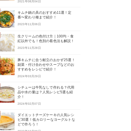
2021年08月04日
キムチ鍋の具のおすすめ11選！定
番〜変わり種まで紹介！
2023年11月06日
生クリームの色付け方｜100均・食
紅以外でも！色別の着色法も解説！
2023年11月28日
豚キムチに合う献立のおかず25選！
副菜・付け合わせやスープなどのお
すすめをレシピで紹介！
2024年03月29日
シチューは牛乳なしで作れる？代用
品や水の量は？人気レシピ5選も紹
介！
2024年02月07日
ダイエットチーズケーキの人気レシ
ピ30選！低カロリーなヨーグルトな
どで作ろう！