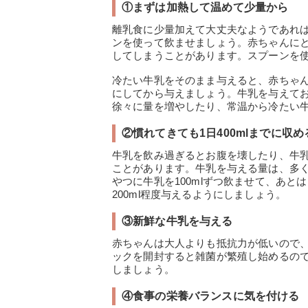
①まずは加熱して温めて少量から
離乳食に少量加えて大丈夫なようであれば
ンを使って飲ませましょう。赤ちゃんに
してしまうことがあります。スプーンを
冷たい牛乳をそのまま与えると、赤ちゃ
にしてから与えましょう。牛乳を与えて
徐々に量を増やしたり、常温から冷たい
②慣れてきても1日400mlまでに収め
牛乳を飲み過ぎるとお腹を壊したり、牛
ことがあります。牛乳を与える量は、多く
やつに牛乳を100mlずつ飲ませて、あ
200ml程度与えるようにしましょう。
③新鮮な牛乳を与える
赤ちゃんは大人よりも抵抗力が低いので
ックを開封すると雑菌が繁殖し始めるの
しましょう。
④食事の栄養バランスに気を付ける