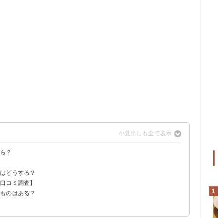
から？
由
処はどうする？
の口コミ調査】
しよう
1
きものはある？