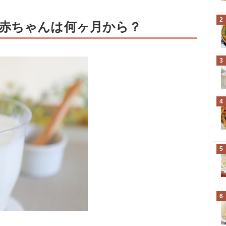
2
赤ちゃんは何ヶ月から？
3
4
5
6