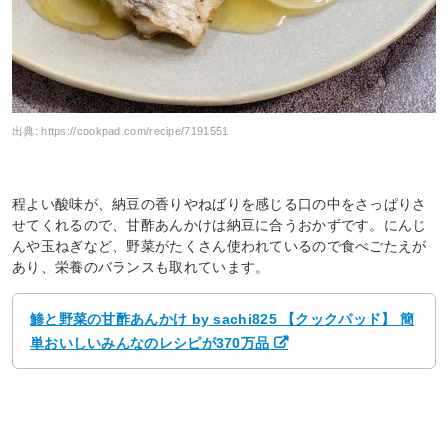
出典:
https://cookpad.com/recipe/7191551
程よい酸味が、納豆の香りやねばりを感じる口の中をさっぱりさ
せてくれるので、甘酢あんかけは納豆に合うおかずです。にんじ
んや玉ねぎなど、野菜がたくさん使われているので食べごたえが
あり、栄養のバランスも取れています。
鯵と野菜の甘酢あんかけ by sachi825 【クックパッド】 簡
単おいしいみんなのレシピが370万品