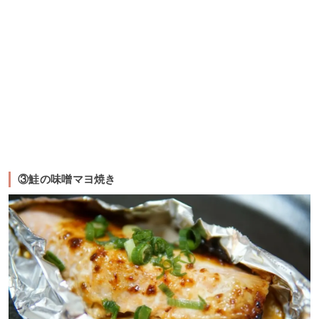
③鮭の味噌マヨ焼き