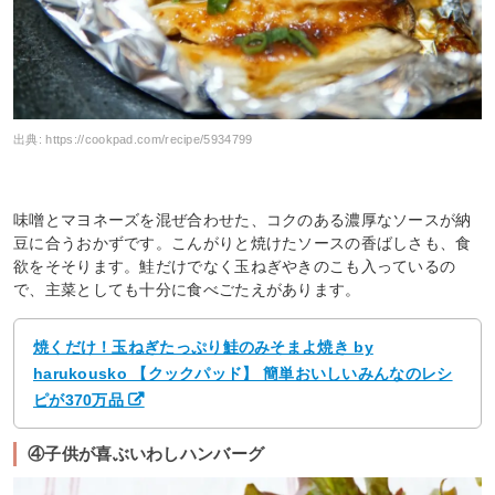
出典:
https://cookpad.com/recipe/5934799
味噌とマヨネーズを混ぜ合わせた、コクのある濃厚なソースが納
豆に合うおかずです。こんがりと焼けたソースの香ばしさも、食
欲をそそります。鮭だけでなく玉ねぎやきのこも入っているの
で、主菜としても十分に食べごたえがあります。
焼くだけ！玉ねぎたっぷり鮭のみそまよ焼き by
harukousko 【クックパッド】 簡単おいしいみんなのレシ
ピが370万品
④子供が喜ぶいわしハンバーグ