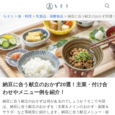
ちそう
>
食・料理
>
乳製品・発酵食品
> 納豆に合う献立のおかず20
納豆に合う献立のおかず20選！主菜・付け合
わせやメニュー例を紹介！
納豆に合う献立のおかずは何があるのでしょうか？そこで今回
は、納豆に合う献立のおかずを〈主菜＆メインのおかず・副菜＆
サラダ〉など系統別に紹介します。納豆に合う献立メニュー・組