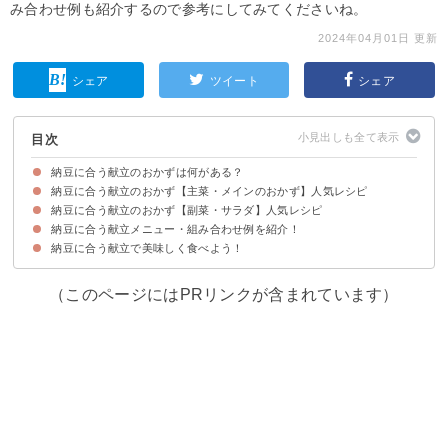
み合わせ例も紹介するので参考にしてみてくださいね。
2024年04月01日 更新
シェア
ツイート
シェア
目次
納豆に合う献立のおかずは何がある？
納豆に合う献立のおかず【主菜・メインのおかず】人気レシピ
納豆に合う献立のおかず【副菜・サラダ】人気レシピ
①あじの甘酢あんかけ
②ぶりのおろし煮
③鮭の味噌マヨ焼き
④子供が喜ぶいわしハンバーグ
⑤豚肉の生姜焼き
⑥電子レンジで作れる豚バラと豆苗の重ね蒸し
⑦チキンソテー
⑧鶏の唐揚げの香味だれ
⑨なすのひき肉挟み揚げ
⑩牛肉とごぼうのすき焼き風煮込み
納豆に合う献立メニュー・組み合わせ例を紹介！
①わかめときゅうりの甘酢和え
②小松菜とツナの和え物
③めかぶともやしのさっぱり和え
④にんじんとみょうがの和え物
⑤付け合わせにもおすすめの和風ピクルス
⑥キムチ納豆に合わせたい和風ナムル
⑦ひじきの炒り煮
⑧きんぴらごぼう
⑨豆腐とちりめんじゃこのサラダ
⑩ゴーヤとアボカドの梅ドレッシングサラダ
納豆に合う献立で美味しく食べよう！
献立メニュー例①〜納豆であっさりと朝ごはんを食べたい人におすすめ〜
献立メニュー例②〜夜にお酒を楽しみたい人におすすめ〜
献立メニュー例③〜夕飯をしっかり食べたい人におすすめ〜
（このページにはPRリンクが含まれています）