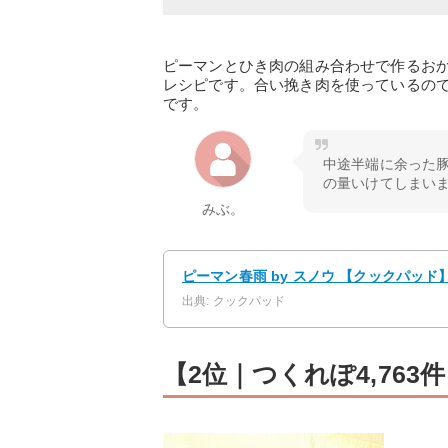
ピーマンとひき肉の組み合わせで作るお
レシピです。合い挽き肉を使っているの
です。
中途半端に余った
の量いけてしまい
みぶ。
ピーマン春雨 by スノウ 【クックパッド
出典: クックパッド
【2位｜つくれぽ4,76