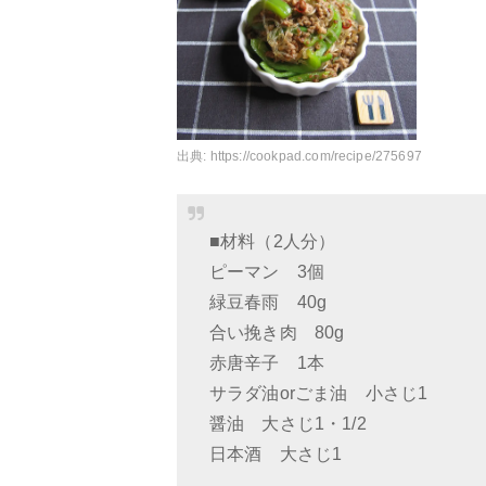
出典:
https://cookpad.com/recipe/275697
■材料（2人分）
ピーマン 3個
緑豆春雨 40g
合い挽き肉 80g
赤唐辛子 1本
サラダ油orごま油 小さじ1
醤油 大さじ1・1/2
日本酒 大さじ1