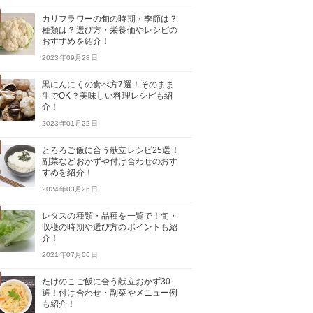
カリフラワーの旬の時期・季節は？
種類は？選び方・栄養価やレシピの
おすすめを紹介！
2023年09月28日
黒にんにくの食べ方7選！そのまま
生でOK？美味しい料理レシピも紹
介！
2023年01月22日
とろろご飯に合う献立レシピ25選！
副菜などおかずや付け合わせのおす
すめを紹介！
2024年03月26日
レタスの種類・品種を一覧で！旬・
収穫の時期や選び方のポイントも紹
介！
2021年07月06日
たけのこご飯に合う献立おかず30
選！付け合わせ・副菜やメニュー例
も紹介！