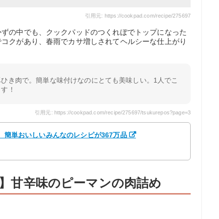
引用元: https://cookpad.com/recipe/275697
かずの中でも、クックパッドのつくれぽでトップになった
でコクがあり、春雨でカサ増しされてヘルシーな仕上がり
豚ひき肉で。簡単な味付けなのにとても美味しい。1人でこ
ます！
引用元: https://cookpad.com/recipe/275697/tsukurepos?page=3
】 簡単おいしいみんなのレシピが367万品
3件】甘辛味のピーマンの肉詰め