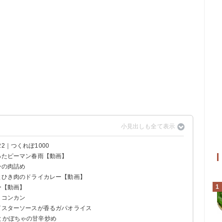
2｜つくれぽ1000
使ったピーマン春雨【動画】
ンの肉詰め
すとひき肉のドライカレー【動画】
1
ー【動画】
リコンカン
オイスターソースが香るガパオライス
とかぼちゃの甘辛炒め