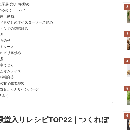
と厚揚げの中華炒め
2
すめのミートパイ
ろ丼【動画】
肉ともやしのオイスターソース炒め
肉となすの味噌炒め
3
巻き
ぼろのせ
ートソース
肉のピリ辛炒め
ろ煮
4
味噌うどん
ったオムライス
の味噌麻婆
肉の甘辛生姜炒め
5
い野菜たっぷりハンバーグ
みよう！
6
堂入りレシピTOP22｜つくれぽ