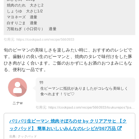
焼肉のたれ 大さじ2
しょうゆ 大さじ1/2
マヨネーズ 適量
白すりごま 適量
万能ねぎ（小口切り） 適量
引用元: https://cookpad.com/recipe/5660933
旬のピーマンの美味しさを楽しみたい時に、おすすめのレシピで
す。歯触りの良い生のピーマンと、焼肉のタレで味付けをした豚
ひき肉がよく合います。ご飯のおかずにもお酒のおつまみにもな
る、便利な一品です。
生ピーマンに抵抗がありましたがコレなら美味しく
食べれます！リピ♡
ニナw
引用元: https://cookpad.com/recipe/5660933/tsukurepos?page=2
パリパリ生ピーマン 焼肉そぼろのせ by クリアアサヒ 【ク
ックパッド】 簡単おいしいみんなのレシピが367万品
出典: クックパッド