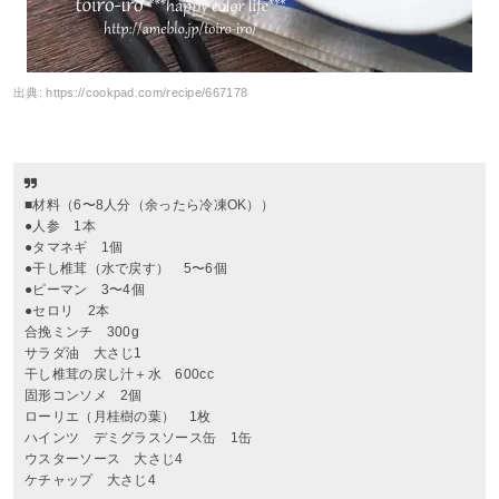
出典:
https://cookpad.com/recipe/667178
■材料（6〜8人分（余ったら冷凍OK））
●人参 1本
●タマネギ 1個
●干し椎茸（水で戻す） 5〜6個
●ピーマン 3〜4個
●セロリ 2本
合挽ミンチ 300g
サラダ油 大さじ1
干し椎茸の戻し汁＋水 600cc
固形コンソメ 2個
ローリエ（月桂樹の葉） 1枚
ハインツ デミグラスソース缶 1缶
ウスターソース 大さじ4
ケチャップ 大さじ4