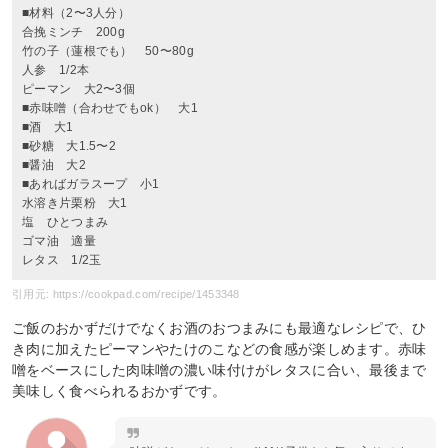
■材料（2〜3人分）
合挽ミンチ 200g
竹の子（蓮根でも） 50〜80g
人参 1/2本
ピーマン 大2〜3個
■赤味噌（合わせでもok） 大1
■酒 大1
■砂糖 大1.5〜2
■醤油 大2
■あればガラスープ 小1
水溶き片栗粉 大1
塩 ひとつまみ
ゴマ油 適量
レタス 1/2玉
引用元: https://cookpad.com/recipe/1453348
ご飯のおかずだけでなくお酒のおつまみにも最適なレシピで、ひ
き肉に加えたピーマンやたけのこなどの食感が楽しめます。赤味
噌をベースにした肉味噌の濃い味付けがレタスに合い、最後まで
美味しく食べられるおかずです。