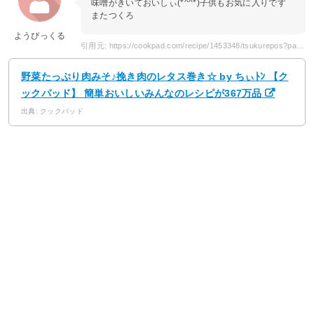
味噌がきいておいしぃ(*^^*)子供もお気に入りです
またつくろ
ようぴっくる
引用元: https://cookpad.com/recipe/1453348/tsukurepos?page=4
野菜たっぷり肉みそ♪挽き肉のレタス巻き☆ by ちぃﾄﾝ 【ク
ックパッド】 簡単おいしいみんなのレシピが367万品
出典: クックパッド