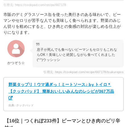
引用元: https://cookpad.com/recipe/667178
市販のデミグラスソース缶を使った奥行きのある味わいで、ピー
マンやセロリが苦手な人でも美味しく食べられます。野菜のみじ
ん切りを粗めにすると、ひき肉との食感の対比が楽しめる仕上が
りになります。
息子が死んでも食べないピーマンもセロリもこれな
らOK！美味しいと絶賛しながら食べてくれました
(^^)ウッシッシ
かつぞう☆
引用元: https://cookpad.com/recipe/667178/tsukurepos
野菜タップリ！ウマ過ぎっ！ミートソース♪ by トイロ＊
【クックパッド】 簡単おいしいみんなのレシピが367万品
出典: クックパッド
【16位｜つくれぽ233件】ピーマンとひき肉のピリ辛