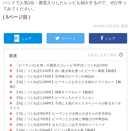
パッドで人気1位・殿堂入りしたレシピも紹介するので、ぜひ作っ
てみてください。
( 5ページ目 )
2023年10月26日 更新
シェア
ツイート
シェア
目次
「ピーマン×ひき肉」の殿堂入りレシピTOP22｜つくれぽ1000
【1位｜つくれぽ5,542件】合い挽き肉を使ったピーマン春雨【動画】
【2位｜つくれぽ4,763件】甘辛味のピーマンの肉詰め
【3位｜つくれぽ2,085件】ピーマンとなすとひき肉のドライカレー【動
画】
【4位｜つくれぽ1,335件】簡単キーマカレー【動画】
【5位｜つくれぽ1,049件】ピーマン入りチリコンカン
【6位｜つくれぽ1,048件】子供に人気のオイスターソースが香るガパオ
ライス
【7位｜つくれぽ902件】ピーマンとひき肉とかぼちゃの甘辛炒め
【8位｜つくれぽ703件】ピーマンとひき肉と厚揚げの中華炒め
【9位｜つくれぽ622件】おもてなしにおすすめのミートパイ
【10位｜つくれぽ564件】ビビンバ風そぼろ丼【動画】