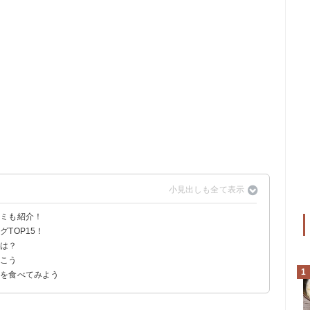
コミも紹介！
TOP15！
法は？
）
おこう
すめ～
1
ーを食べてみよう