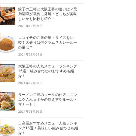
餃子の王将と大阪王将の違いは？兄
弟喧嘩が裁判に発展？どっちが美味
しいかも比較し紹介！
2023年12月09日
ココイチのご飯の量・サイズを比
較！大盛りは何グラム？カレールー
の量は？
2024年07月04日
大阪王将の人気メニューランキング
15選！組み合わせのおすすめも紹
介！
2024年09月03日
ラーメン二郎のコールの仕方！ニン
ニク入れますかの答え方やルール・
マナーも！
2024年08月20日
日高屋おすすめメニュー人気ランキ
ング15選！美味しい組み合わせも紹
介！