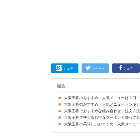
シェア
ツイート
シェア
目次
大阪王将のおすすめ・人気メニューは？口
大阪王将のおすすめ・人気メニューランキング
大阪王将でおすすめな組み合わせ・注文方
15位：もちもち太麺の炒め焼きそば（税込764円
14位：四川担々麺（税込700円）
13位：レバニラ炒め（税込780円）
12位：八宝菜定食（税込980円）
11位：キムチ炒飯（税込673円）
10位：大阪ちゃんぽん麺（税込780円）
9位：チキン南蛮（税込649円）
8位：ふわとろ天津炒飯（税込733円）
7位：酢豚（税込642円）
6位：四川麻婆豆腐（税込750円）
5位：鶏の唐揚げ定食（税込820円）
4位：ぷるもち水餃子（税込295円）
3位：五目炒飯（税込580円）
2位：ふわとろ天津飯（税込460円）
1位：餃子（税込260円）
大阪王将で使えるお得なクーポンも知って
組み合わせ①～鉄板コンビを楽しみたい人におす
組み合わせ②～刺激が欲しい人におすすめ～
組み合わせ③～野菜を摂りたい人におすすめ～
大阪王将の美味しいおすすめ・人気メニュ