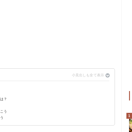
料理のファストフード店
品は？
おこう
1
こう