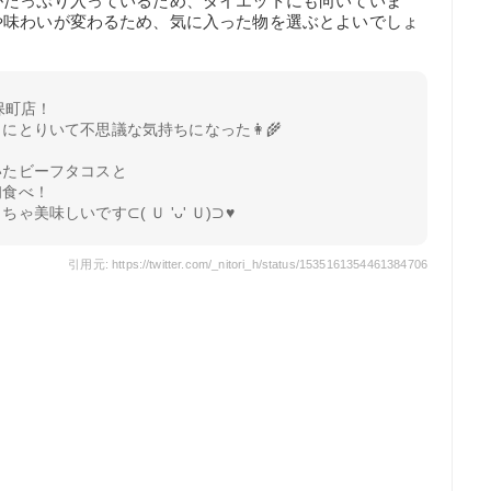
がたっぷり入っているため、ダイエットにも向いていま
や味わいが変わるため、気に入った物を選ぶとよいでしょ
神保町店！
にとりいて不思議な気持ちになった👩‍🌾
いたビーフタコスと
初食べ！
美味しいです⊂( Ｕ 'ᴗ' Ｕ)⊃♥️
引用元: https://twitter.com/_nitori_h/status/1535161354461384706