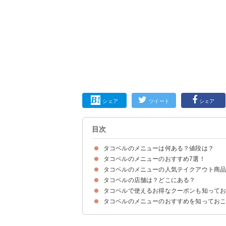
シェア
ツイート
シェア
目次
タコベルのメニューは何ある？値段は？
タコベルのメニューのおすすめ7選！
タコベルとはカリフォルニア生まれのメキシカン
タコベルのメニューの注文方法
タコベルのメニューの人気テイクアウト商
①ビーフタコス
②ポーククランチラップ
③チージービーフブリトー
④ローテッドポテト
⑤チキンブリトー
⑥ナチョチップス
⑦ビーフチーズコアブリトー
タコベルの店舗は？どこにある？
①プレミアムナチョス
②チキンブリトーボウル
③チックスター
タコベルで使えるお得なクーポンも知って
タコベルの店舗情報
タコベルのメニューのおすすめを知ってお