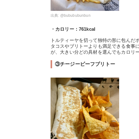
出典:
@bubububunbun
・カロリー：761kcal
トルティーヤを切って独特の形に包んだ
タコスやブリトーよりも満足できる食事
が、大きい分どの具材を選んでもカロリ
③チージービーフブリトー