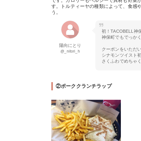
です。カロリーもヘルシーで具材も野菜
す。トルティーヤの種類によって、食感
う。
初！TACOBELL
神保町でもでっかく
陽向にとり
クーポンをいただ
@_nitori_h
シナモンツイスト
さくふわでめちゃくちゃ
②ポーククランチラップ