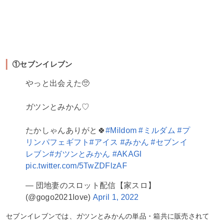
①セブンイレブン
やっと出会えた🥺
ガツンとみかん♡
たかしゃんありがと🍀
#Mildom
#ミルダム
#プ
リンパフェギフト
#アイス
#みかん
#セブンイ
レブン
#ガツンとみかん
#AKAGI
pic.twitter.com/5TwZDFlzAF
— 団地妻のスロット配信【家スロ】
(@gogo2021love)
April 1, 2022
セブンイレブンでは、ガツンとみかんの単品・箱共に販売されて