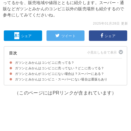
ってるかを、販売地域や値段とともに紹介します。スーパー・通
販などガツンとみかんのコンビニ以外の販売場所も紹介するので
参考にしてみてくださいね。
2025年01月28日 更新
シェア
ツイート
シェア
目次
ガツンとみかんはコンビニに売ってる？
ガツンとみかんはコンビニに売ってない？どこに売ってる？
ガツンとみかんは販売終了していない【2022年現在】
ガツンとみかんの販売地域・値段
ガツンとみかんがコンビニにない場合は？スーパーにある？
①セブンイレブン
②ファミマ
③ローソン
ガツンとみかんはコンビニ・スーパーにない場合は通販もあり
①イオン
②ドンキホーテ
③トライアル
④業務スーパー
⑤西友
（このページにはPRリンクが含まれています）