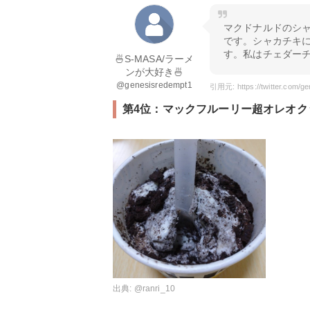
マクドナルドのシ
です。シャカチキ
す。私はチェダー
🍜S-MASA/ラーメ
ンが大好き🍜
@genesisredempt1
第4位：マックフルーリー超オレオク
出典:
@ranri_10