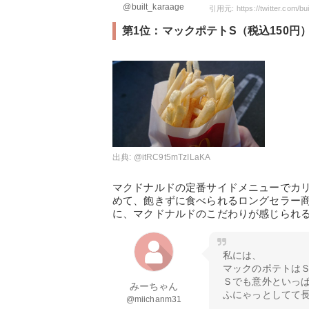
@built_karaage
第1位：マックポテトS（税込150円
出典:
@itRC9t5mTzILaKA
マクドナルドの定番サイドメニューでカ
めて、飽きずに食べられるロングセラー
に、マクドナルドのこだわりが感じられ
私には、
マックのポテトは
Ｓでも意外といっ
みーちゃん
ふにゃっとしてて
@miichanm31