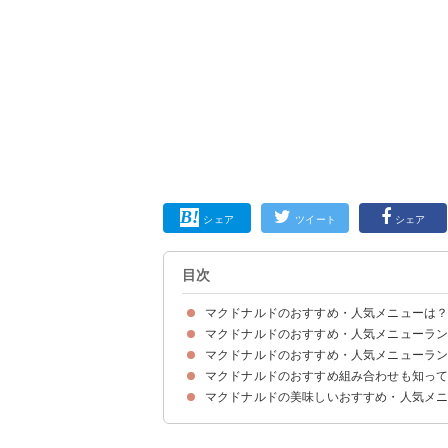
シェア
ツイート
シェア
目次
マクドナルドのおすすめ・人気メニューは
マクドナルドのおすすめ・人気メニューラン
マクドナルドのおすすめ・人気メニューラン
第11位：ハンバーガー（税込130円）
第10位：てりやきチキンフィレオ（税込370円）
第9位：エッグチーズバーガー（税込200円）
第8位：サムライマック炙り醤油風ベーコントマト
第7位：フィレオフィッシュ（税込350円）
第6位：チーズバーガー（税込160円）
第5位：えびフィレオ（税込390円）
第4位：サムライマック炙り醤油風ダブル肉厚ビー
第3位：てりやきマックバーガー（税込350円）
第2位：ビッグマック（税込390円）
第1位：ダブルチーズバーガー（税込350円）
マクドナルドのおすすめ組み合わせも知っ
第6位：えだまめコーン（税込250円）
第5位：シャカチキ（税込150円）
第4位：マックフルーリー超オレオクッキー（税
第3位：サイドサラダ（税込290円）
第2位：チキンマックナゲット（5ピース）（税込
第1位：マックポテトS（税込150円）
マクドナルドの美味しいおすすめ・人気メ
組み合わせ①ガッツリ食べたい人向け
組み合わせ②コスパよく食べたい人向け
組み合わせ③〜軽食を楽しみたい人向け〜