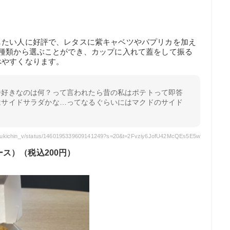
したい人に好評で、レタスに紫キャベツやパプリカを加え
2種類から選ぶことができ、カップに入れて蓋をして振る
べやすくなります。
番好きなのは何？って言われたら昔の私はポテトって即答
はサイドサラダかな…ってなるぐらいにはマクドのサイド
/yukichin_v/status/1460195339609141249?s=20&t=2Fvziy6JofU42McQEs5E5w
ス）（税込200円）