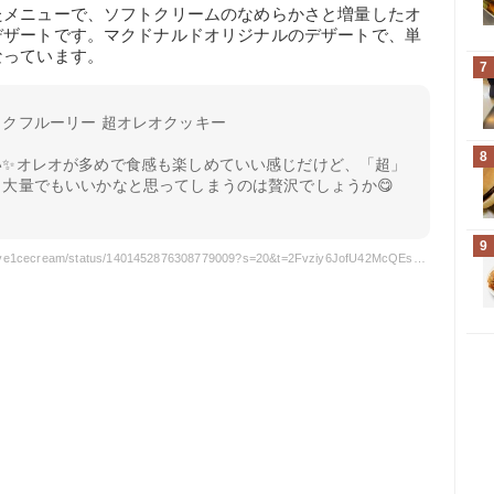
たメニューで、ソフトクリームのなめらかさと増量したオ
デザートです。マクドナルドオリジナルのデザートで、単
なっています。
7
クフルーリー 超オレオクッキー
8
い✨オレオが多めで食感も楽しめていい感じだけど、「超」
大量でもいいかなと思ってしまうのは贅沢でしょうか😋
9
引用元: https://twitter.com/ilove1cecream/status/1401452876308779009?s=20&t=2Fvziy6JofU42McQEs5E5w