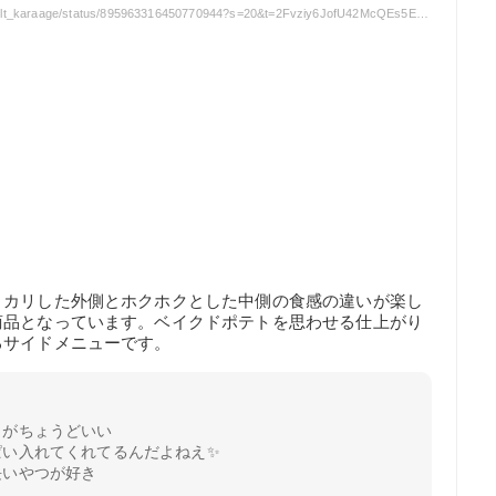
引用元: https://twitter.com/built_karaage/status/895963316450770944?s=20&t=2Fvziy6JofU42McQEs5E5w
）
リカリした外側とホクホクとした中側の食感の違いが楽し
商品となっています。ベイクドポテトを思わせる仕上がり
るサイドメニューです。
Ｓがちょうどいい
ぱい入れてくれてるんだよねえ✨
長いやつが好き