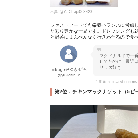
出典:
@YuiChapi003423
ファストフードでも栄養バランスに考慮
た彩り豊かな一品です。ドレッシングも
と野菜にまんべんなく行きわたるので食
マクドナルドで一
してたのに、最近
サラダ好き
mikage＠ゆきぜろ
@yukichin_v
引用元: https://twitter.com
第2位：チキンマックナゲット（5ピー