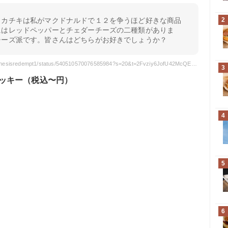
ャカチキは私がマクドナルドで１２を争うほど好きな商品
2
にはレッドペッパーとチェダーチーズの二種類がありま
チーズ派です。皆さんはどちらがお好きでしょうか？
引用元: https://twitter.com/genesisredempt1/status/540510570076585984?s=20&t=2Fvziy6JofU42McQEs5E5w
3
ッキー（税込〜円）
4
5
6