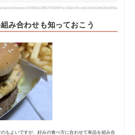
/miichanm31/status/1493491118817746945?s=20&t=2Fvziy6JofU42McQEs5E5w
め組み合わせも知っておこう
むのもよいですが、好みの食べ方に合わせて単品を組み合