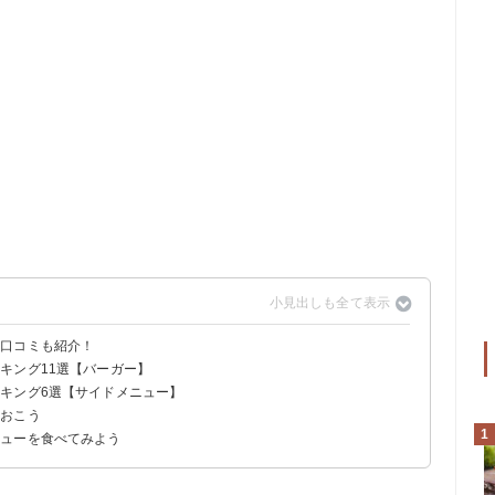
？口コミも紹介！
キング11選【バーガー】
キング6選【サイドメニュー】
肉厚ビーフ（税込490円）
フ（税込490円）
ておこう
込〜円）
200円）
1
ニューを食べてみよう