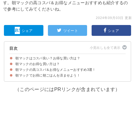
す。朝マックの高コスパ＆お得なメニューおすすめも紹介するの
で参考にしてみてくださいね。
2024年09月03日 更新
シェア
ツイート
シェア
目次
朝マックはコスパ良い？お得な買い方は？
朝マックのお得な買い方は？
朝マックとは
朝マックの高コスパ＆お得なメニューおすすめ3選！
①クーポンを利用する
②株主優待を使う
③お腹が空いていない日は「コンビ」で済ませる
④サイドメニューは変更可能！
朝マックでお得に朝ごはんを済ませよう！
①マックグリドル ソーセージ セット（税込370円）
②ソーセージマフィンコンビ（税込200円）
③チキンクリスプマフィンコンビ（税込200円）
（このページにはPRリンクが含まれています）