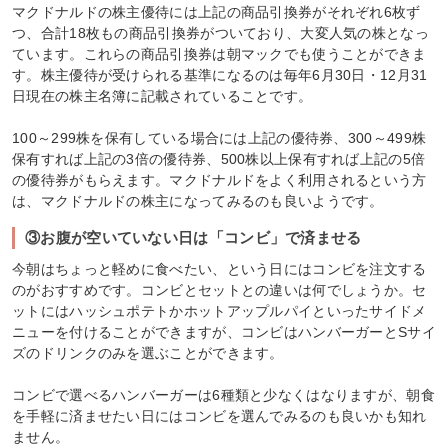
マクドナルドの株主優待には上記の商品引換券がそれぞれ6枚ず
つ、合計18枚もの商品引換券がついており、大変人気の株となっ
ています。これらの商品引換券は朝マックでも使うことができま
す。株主優待が受けられる基準になるのは毎年6月30日・12月31
日現在の株主名簿に記載されていることです。
100～299株を保有している場合には上記の優待券、300～499株
保有すれば上記の3倍の優待券、500株以上保有すれば上記の5倍
の優待券がもらえます。マクドナルドをよく利用されるという方
は、マクドナルドの株主になってみるのも良いようです。
③お腹が空いていない日は「コンビ」で済ませる
今朝はちょっと軽めに食べたい、という日にはコンビを注文する
のがおすすめです。コンビとセットとの違いは何でしょうか。セ
ットにはハッシュポテトかホットアップルパイといったサイドメ
ニューを付けることができますが、コンビはハンバーガーとSサイ
ズのドリンクのみを選ぶことができます。
コンビで選べるハンバーガーは6種類と少なくはなりますが、朝食
を手軽に済ませたい日にはコンビを選んでみるのも良いかも知れ
ません。