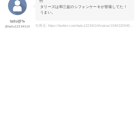
タリーズは和三盆のシフォンケーキが登場してた！
うまい。
ladu@🦄
引用元: https://twitter.com/ladu12234114/status/1540220540807307264
@ladu12234114