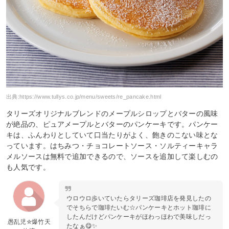
出典:
https://www.tullys.co.jp/menu/sweets/re_pancake.html
タリーズオリジナルブレンドのメープルシロップとバターの風味
が絶品の、ピュアメープルとバターのパンケーキです。パンケー
キは、ふんわりとしていて口当たりがよく、飽きのこない味とな
っています。はちみつ・チョコレートソース・ソルティーキャラ
メルソースは無料で追加できるので、ソースを追加して楽しむの
も人気です。
ウロウロ歩いていたらタリーズ珈琲店を発見したの
でそちらで珈琲たいむ☆パンケーキとホット珈琲に
したんだけどパンケーキがほわっほわで美味しだっ
愚乱児✮爆竹天
たなぁ😋✨