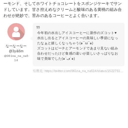
ーモンド、そしてホワイトチョコレートをスポンジケーキでサン
ドしています。甘さ控えめなクリームと酸味のある黄桃の組み合
わせが絶妙で、苦みのあるコーヒーとよく合います。
今年初の水出しアイスコーヒーに新作のズコット♥
水出し出るとアイスコーヒーの美味しい季節になっ
たなぁと嬉しくなっちゃう(๑¯ω¯๑)
なーなーなー
ズコットはピーチとアーモンドであまり見ない組み
@3y&6m
合わせだったけど食感の違いが楽しいさっぱりなお
@061na_na_na5
味で美味でした(๑´ڡ`๑)
14
引用元: https://twitter.com/061na_na_na514/status/1522751945882046465