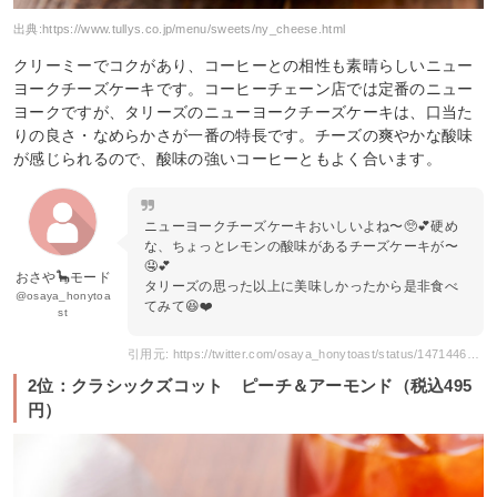
出典:
https://www.tullys.co.jp/menu/sweets/ny_cheese.html
クリーミーでコクがあり、コーヒーとの相性も素晴らしいニュー
ヨークチーズケーキです。コーヒーチェーン店では定番のニュー
ヨークですが、タリーズのニューヨークチーズケーキは、口当た
りの良さ・なめらかさが一番の特長です。チーズの爽やかな酸味
が感じられるので、酸味の強いコーヒーともよく合います。
ニューヨークチーズケーキおいしいよね〜🥺💕硬め
な、ちょっとレモンの酸味があるチーズケーキが〜
🤤💕
おさや🦕モード
タリーズの思った以上に美味しかったから是非食べ
@osaya_honytoa
てみて😆❤️
st
引用元: https://twitter.com/osaya_honytoast/status/1471446447325605888
2位：クラシックズコット ピーチ＆アーモンド（税込495
円）