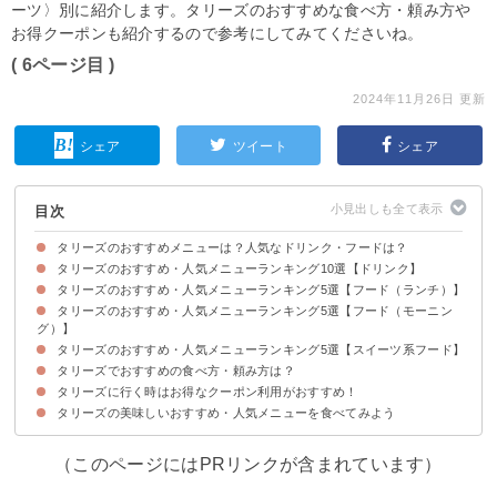
ーツ〉別に紹介します。タリーズのおすすめな食べ方・頼み方や
お得クーポンも紹介するので参考にしてみてくださいね。
( 6ページ目 )
2024年11月26日 更新
シェア
ツイート
シェア
目次
タリーズのおすすめメニューは？人気なドリンク・フードは？
タリーズのおすすめ・人気メニューランキング10選【ドリンク】
タリーズのおすすめ・人気メニューランキング5選【フード（ランチ）】
10位：ほうじ茶ラテ（税込485円）
9位：ミルキーフラットホワイト（税込540円）
8位：エスプレッソシェイク（税込650円）
7位：ココアラテ（税込495円）
6位：水出しアイスコーヒー（税込455円）
5位：キャラメルラテwithソルティーキャラメルラテ（税込550円）
4位：本日のコーヒー（税込400円）
3位：ロイヤルミルクティー（税込475円）
2位：ソイラテ（税込495円）
1位：ハニーミルクラテ（税込500円）
タリーズのおすすめ・人気メニューランキング5選【フード（モーニン
5位：ピッツア マルゲリータ（税込528円）
4位：野菜仕立てのラザニアプレート（税込968円）
3位：牛ひき肉の贅沢ボロネーゼ（税込815円）
2位：釜揚げしらすと水菜の瀬戸内レモンパスタ～青唐辛子風味～
1位：畑の恵みのタコライス（税込968円）
グ）】
タリーズのおすすめ・人気メニューランキング5選【スイーツ系フード】
5位：ボールパークドッグ（税込345円）
4位：厚切りトースト ツナチーズメルト（税込385円）
3位：ホットサンドハム＆スクランブルエッグ（税込308円）
2位：フレンチトースト（税込）
1位：たっぷりタマゴサンド（税込363円）
タリーズでおすすめの食べ方・頼み方は？
5位：ミルクレープブリュレ（495円）
4位：和三盆と大豆粉のシフォン（税込495円）
3位：ニューヨークチーズケーキ（税込473円）
2位：クラシックズコット ピーチ＆アーモンド（税込495円）
1位：ピュアメープルとバターのパンケーキ（705円）
タリーズに行く時はお得なクーポン利用がおすすめ！
①ドリンクはカスタマイズがおすすめ
②フードはセットメニューでお得に注文しよう
タリーズの美味しいおすすめ・人気メニューを食べてみよう
（このページにはPRリンクが含まれています）