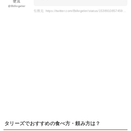
使流
@BtAngeler
引用元: https://twitter.com/BtAngeler/status/1538910857459306496
タリーズでおすすめの食べ方・頼み方は？