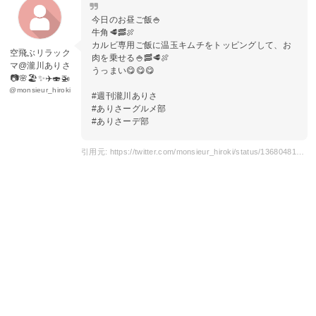
今日のお昼ご飯🍚
牛角🥩🥓🍖
カルビ専用ご飯に温玉キムチをトッピングして、お
空飛ぶリラック
肉を乗せる🍚🥓🥩🍖
マ@瀧川ありさ
うっまい😋😋😋
📷🌸🏖️✨✈️🍣🚁
@monsieur_hiroki
#週刊瀧川ありさ
#ありさーグルメ部
#ありさーデ部
引用元: https://twitter.com/monsieur_hiroki/status/1368048109448613891