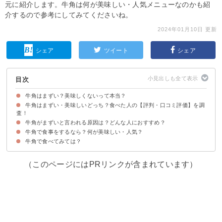
元に紹介します。牛角は何が美味しい・人気メニューなのかも紹
介するので参考にしてみてくださいね。
2024年01月10日 更新
シェア
ツイート
シェア
目次
牛角はまずい？美味しくないって本当？
牛角はまずい・美味しいどっち？食べた人の【評判・口コミ評価】を調
査！
牛角がまずいと言われる原因は？どんな人におすすめ？
牛角がまずい・ひどいと感じる人の口コミ
牛角が美味しい・うまいと感じる人の口コミ
牛角で食事をするなら？何が美味しい・人気？
牛角で食べてみては？
①牛角カルビ（税込649円）
②王様ハラミ（税込759円）
③梅しそ冷麺（税込759円）
（このページにはPRリンクが含まれています）