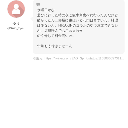
水曜日かな
遊びに行った時に夜ご飯牛角食べに行ったんだけど
酷かったわ…部屋に虫はいるわ肉はまずいわ、料理
ゆう
は少ないわ、HIKAKINのコラボのやつ注文できない
@SAO_Spirit
わ、店員呼んでもこねぇわw
のくせして料金高いわ。
牛角もう行きませーん
引用元: https://twitter.com/SAO_Spirit/status/1165085357311963136