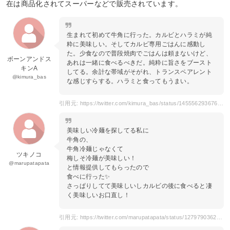
在は商品化されてスーパーなどで販売されています。
生まれて初めて牛角に行った。カルビとハラミが純
粋に美味しい。そしてカルビ専用ごはんに感動し
た。少食なので普段焼肉でごはんは頼まないけど、
ボーンアンドス
あれは一緒に食べるべきだ。純粋に旨さをブースト
キンA
してる。余計な帯域がそがれ、トランスペアレント
@kimura_bas
な感じすらする。ハラミと食ってもうまい。
引用元: https://twitter.com/kimura_bas/status/1455562936760483843
美味しい冷麺を探してる私に
牛角の、
牛角冷麺じゃなくて
ツキノコ
梅しそ冷麺が美味しい！
@marupatapata
と情報提供してもらったので
食べに行った✨
さっぱりしてて美味しいしカルビの後に食べると凄
く美味しいお口直し！
引用元: https://twitter.com/marupatapata/status/1279790362219802629