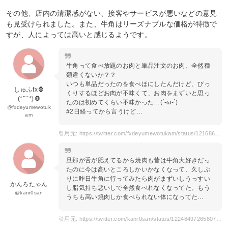
その他、店内の清潔感がない、接客やサービスが悪いなどの意見
も見受けられました。また、牛角はリーズナブルな価格が特徴で
すが、人によっては高いと感じるようです。
牛角って食べ放題のお肉と単品注文のお肉、全然種
類違くないか？？
いつも単品だったのを食べほにしたんだけど、びっ
しゅふfx🦍
くりするほどお肉が不味くて、お肉をまずいと思っ
(*ˊ˘ˋ*)🦍
たのは初めてくらい不味かった…(´-ω-`)
@fxdeyumewotuk
#2日経ってから言うけど…
am
引用元: https://twitter.com/fxdeyumewotukam/status/1216860558177079296
旦那が舌が肥えてるから焼肉も昔は牛角大好きだっ
たのに今は高いところしかいかなくなって、久しぶ
りに昨日牛角に行ってみたら肉がまずいしうっすい
かんろたゃん
し脂気持ち悪いしで全然食べれなくなってた。もう
@kanr0san
うちも高い焼肉しか食べられない体になってた…
引用元: https://twitter.com/kanr0san/status/1224849726580785152