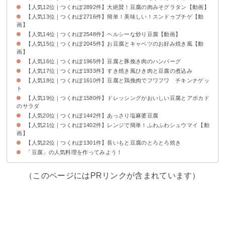
【人気12位｜つくれぽ2892件】大絶賛！豆腐の肉みそグラタン【動画】
【人気13位｜つくれぽ2716件】簡単！美味しい！スンドゥブチゲ【動
画】
【人気14位｜つくれぽ2548件】ヘルシーな炒り豆腐【動画】
【人気15位｜つくれぽ2045件】お豆腐とキャベツのお好み焼き風【動
画】
【人気16位｜つくれぽ1965件】豆腐と豚挽き肉のハンバーグ
【人気17位｜つくれぽ1933件】すき焼き風ひき肉と豆腐の煮込み
【人気18位｜つくれぽ1610件】豆腐と鶏挽肉でフワフワ チキンナゲッ
ト
【人気19位｜つくれぽ1580件】ドレッシングがおいしい豆腐とアボカド
のサラダ
【人気20位｜つくれぽ1442件】あっさり塩麻婆豆腐
【人気21位｜つくれぽ1402件】レンジで簡単！ふわふわシュウマイ【動
画】
【人気22位｜つくれぽ1301件】長いもと豆腐のとろとろ焼き
「豆腐」の人気料理を作ってみよう！
（このページにはPRリンクが含まれています）