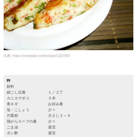
出典:
https://cookpad.com/recipe/1327953
材料
絹ごし豆腐 １／２丁
カニカマボコ ３本
青ネギ お好み量
塩・こしょう 少々
片栗粉 大さじ３～４
鶏がらスープの素 少々
ごま油 適宜
ポン酢 適宜