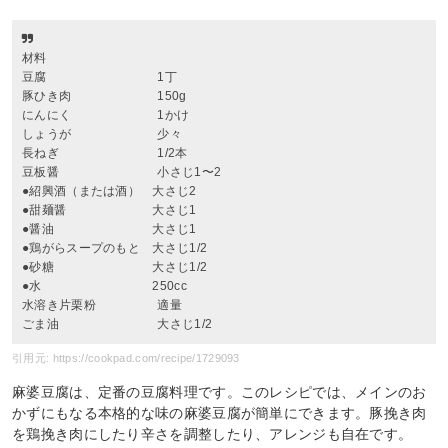
材料
豆腐 1丁
豚ひき肉 150g
にんにく 1かけ
しょうが 少々
長ねぎ 1/2本
豆板醤 小さじ1〜2
●紹興酒（または酒） 大さじ2
●甜麺醤 大さじ1
●醤油 大さじ1
●鶏がらスープのもと 大さじ1/2
●砂糖 大さじ1/2
●水 250cc
水溶き片栗粉 適量
ごま油 大さじ1/2
引用元: https://cookpad.com/recipe/1729093
麻婆豆腐は、定番の豆腐料理です。このレシピでは、メインのお
かずにもなる本格的な味の麻婆豆腐が簡単にできます。豚挽き肉
を鶏挽き肉にしたり辛さを調整したり、アレンジも自在です。