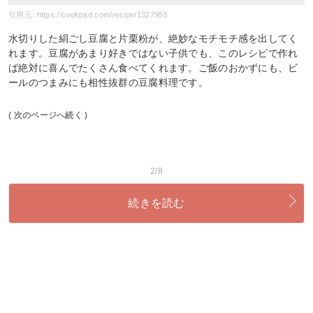
引用元: https://cookpad.com/recipe/1327953
水切りした絹ごし豆腐と片栗粉が、絶妙なモチモチ感を出してく
れます。豆腐があまり好きではない子供でも、このレシピで作れ
ば絶対に喜んでたくさん食べてくれます。ご飯のおかずにも、ビ
ールのつまみにも相性抜群の豆腐料理です。
( 次のページへ続く )
2/8
続きを読む