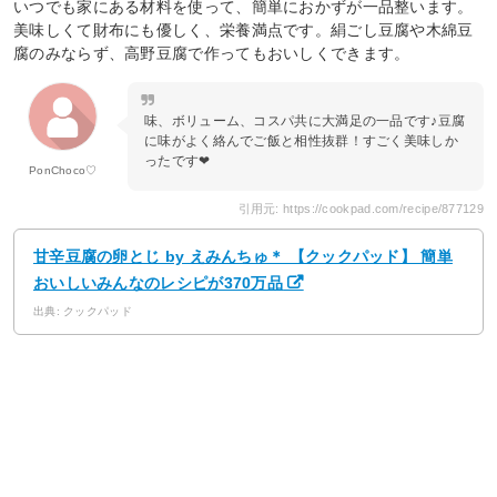
いつでも家にある材料を使って、簡単におかずが一品整います。
美味しくて財布にも優しく、栄養満点です。絹ごし豆腐や木綿豆
腐のみならず、高野豆腐で作ってもおいしくできます。
味、ボリューム、コスパ共に大満足の一品です♪豆腐
に味がよく絡んでご飯と相性抜群！すごく美味しか
ったです❤︎
PonChoco♡
引用元: https://cookpad.com/recipe/877129
甘辛豆腐の卵とじ by えみんちゅ＊ 【クックパッド】 簡単
おいしいみんなのレシピが370万品
出典: クックパッド