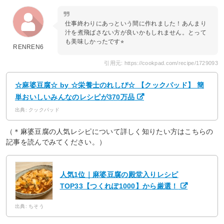
仕事終わりにあっという間に作れました！あんまり
汁を煮飛ばさない方が良いかもしれません。とって
も美味しかったです⭐︎
RENREN6
引用元: https://cookpad.com/recipe/1729093
☆麻婆豆腐☆ by ☆栄養士のれしぴ☆ 【クックパッド】 簡
単おいしいみんなのレシピが370万品
出典: クックパッド
（＊麻婆豆腐の人気レシピについて詳しく知りたい方はこちらの
記事を読んでみてください。）
人気1位｜麻婆豆腐の殿堂入りレシピ
TOP33【つくれぽ1000】から厳選！
出典: ちそう