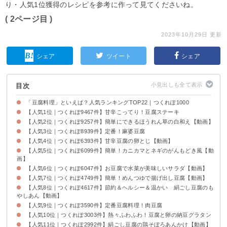
り・人気1位獲得のレシピを参考に作って見てくださいね。
( 2ページ目 )
2023年10月29日 更新
シェア
ツイート
シェア
目次
「豆腐料理」といえば？人気ランキングTOP22｜つくれぽ1000
【人気1位｜つくれぽ9467件】甘辛こってり！豆腐ステーキ
【人気2位｜つくれぽ9257件】簡単にできるほうれん草の白和え【動画】
【人気3位｜つくれぽ8939件】定番！麻婆豆腐
【人気4位｜つくれぽ6393件】甘辛豆腐の卵とじ【動画】
【人気5位｜つくれぽ6099件】簡単！カニカマとネギのがんもどき風【動
画】
【人気6位｜つくれぽ6047件】お豆腐で水菜が美味しいサラダ【動画】
【人気7位｜つくれぽ4749件】簡単！めんつゆで揚げ出し豆腐【動画】
【人気8位｜つくれぽ4617件】節約＆ヘルシー＆温かい 絹ごし豆腐のも
やしあん【動画】
【人気9位｜つくれぽ3590件】定番豆腐料理！肉豆腐
【人気10位｜つくれぽ3003件】熱々ふわふわ！豆腐と卵の納豆グラタン
【人気11位｜つくれぽ2992件】絹ごし豆腐の鶏そぼろあんかけ【動画】