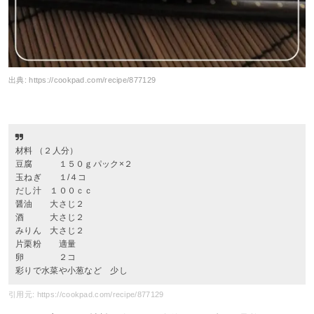
出典:
https://cookpad.com/recipe/877129
材料 （２人分）
豆腐 １５０ｇパック×２
玉ねぎ １/４コ
だし汁 １００ｃｃ
醤油 大さじ２
酒 大さじ２
みりん 大さじ２
片栗粉 適量
卵 ２コ
彩りで水菜や小葱など 少し
引用元: https://cookpad.com/recipe/877129