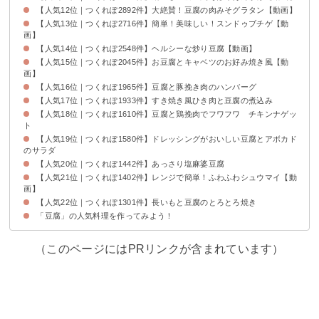
【人気12位｜つくれぽ2892件】大絶賛！豆腐の肉みそグラタン【動画】
【人気13位｜つくれぽ2716件】簡単！美味しい！スンドゥブチゲ【動
画】
【人気14位｜つくれぽ2548件】ヘルシーな炒り豆腐【動画】
【人気15位｜つくれぽ2045件】お豆腐とキャベツのお好み焼き風【動
画】
【人気16位｜つくれぽ1965件】豆腐と豚挽き肉のハンバーグ
【人気17位｜つくれぽ1933件】すき焼き風ひき肉と豆腐の煮込み
【人気18位｜つくれぽ1610件】豆腐と鶏挽肉でフワフワ チキンナゲッ
ト
【人気19位｜つくれぽ1580件】ドレッシングがおいしい豆腐とアボカド
のサラダ
【人気20位｜つくれぽ1442件】あっさり塩麻婆豆腐
【人気21位｜つくれぽ1402件】レンジで簡単！ふわふわシュウマイ【動
画】
【人気22位｜つくれぽ1301件】長いもと豆腐のとろとろ焼き
「豆腐」の人気料理を作ってみよう！
（このページにはPRリンクが含まれています）