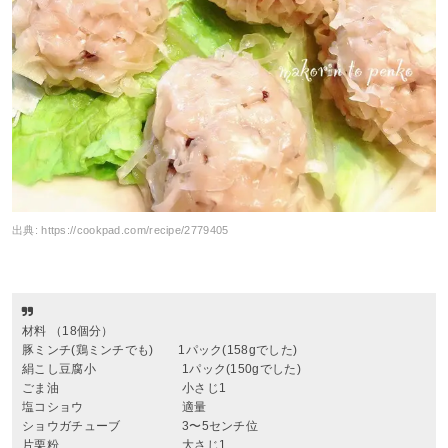
出典:
https://cookpad.com/recipe/2779405
材料 （18個分）
豚ミンチ(鶏ミンチでも) 1パック(158gでした)
絹こし豆腐小 1パック(150gでした)
ごま油 小さじ1
塩コショウ 適量
ショウガチューブ 3〜5センチ位
片栗粉 大さじ1