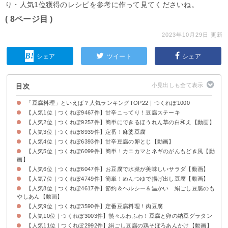
り・人気1位獲得のレシピを参考に作って見てくださいね。
( 8ページ目 )
2023年10月29日 更新
シェア
ツイート
シェア
目次
「豆腐料理」といえば？人気ランキングTOP22｜つくれぽ1000
【人気1位｜つくれぽ9467件】甘辛こってり！豆腐ステーキ
【人気2位｜つくれぽ9257件】簡単にできるほうれん草の白和え【動画】
【人気3位｜つくれぽ8939件】定番！麻婆豆腐
【人気4位｜つくれぽ6393件】甘辛豆腐の卵とじ【動画】
【人気5位｜つくれぽ6099件】簡単！カニカマとネギのがんもどき風【動
画】
【人気6位｜つくれぽ6047件】お豆腐で水菜が美味しいサラダ【動画】
【人気7位｜つくれぽ4749件】簡単！めんつゆで揚げ出し豆腐【動画】
【人気8位｜つくれぽ4617件】節約＆ヘルシー＆温かい 絹ごし豆腐のも
やしあん【動画】
【人気9位｜つくれぽ3590件】定番豆腐料理！肉豆腐
【人気10位｜つくれぽ3003件】熱々ふわふわ！豆腐と卵の納豆グラタン
【人気11位｜つくれぽ2992件】絹ごし豆腐の鶏そぼろあんかけ【動画】