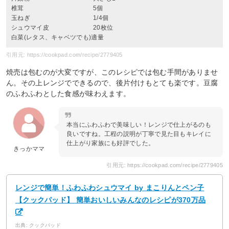
椎茸 5個
玉ねぎ 1/4個
シュウマイ皮 20枚位
白菜(レタス、キャベツでも)適量
引用元: https://cookpad.com/recipe/2779405
焼売は包むのが大変ですが、このレシピでは包む手間がありませ
ん。その上レンジでできるので、後片付けもとても楽です。豆腐
のふわふわとした食感が味わえます。
本当にふわふわで美味しい！レンジで仕上がるのも
良いですね。工程の説明が丁寧で見た目もキレイに
仕上がり家族にも好評でした。
きっかママ
引用元: https://cookpad.com/recipe/2779405
レンジで簡単！ふわふわシュウマイ by まこりんとペン子
【クックパッド】 簡単おいしいみんなのレシピが370万品
出典: クックパッド