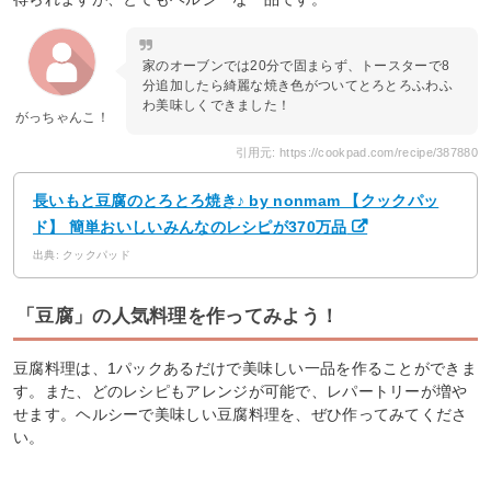
家のオーブンでは20分で固まらず、トースターで8
分追加したら綺麗な焼き色がついてとろとろふわふ
わ美味しくできました！
がっちゃんこ！
引用元: https://cookpad.com/recipe/387880
長いもと豆腐のとろとろ焼き♪ by nonmam 【クックパッ
ド】 簡単おいしいみんなのレシピが370万品
出典: クックパッド
「豆腐」の人気料理を作ってみよう！
豆腐料理は、1パックあるだけで美味しい一品を作ることができま
す。また、どのレシピもアレンジが可能で、レパートリーが増や
せます。ヘルシーで美味しい豆腐料理を、ぜひ作ってみてくださ
い。