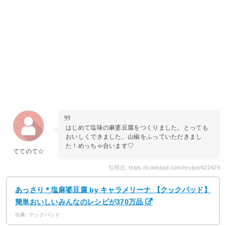
はじめて塩味の麻婆豆腐をつくりました。とっても
おいしくできました。山椒をふっていただきまし
た！めっちゃ合います♡
ててのて☆
引用元: https://cookpad.com/recipe/422429
あっさり＊塩麻婆豆腐 by キャラメリーナ 【クックパッド】
簡単おいしいみんなのレシピが370万品
出典: クックパッド