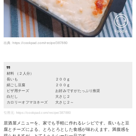
出典:
https://cookpad.com/recipe/387880
材料 （２人分）
長いも ２００ｇ
絹ごし豆腐 ２００ｇ
ピザ用チーズ お好みですがたっぷり推奨
白だし 大さじ２
カロリーオフマヨネーズ 大さじ２～
引用元: https://cookpad.com/recipe/387880
居酒屋メニューを、家でも手軽に作れるレシピです。長いもと豆
腐とチーズによる、とろとろとした食感が味わえます。満腹感を
得られますが、とてもヘルシーな一品です。