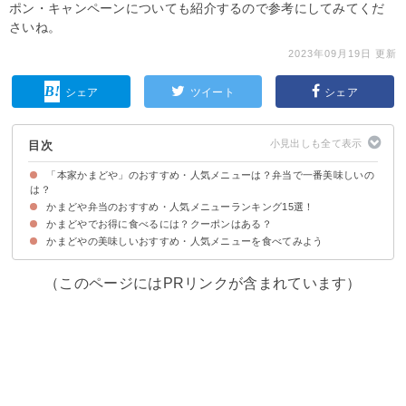
ポン・キャンペーンについても紹介するので参考にしてみてくだ
さいね。
2023年09月19日 更新
シェア
ツイート
シェア
目次
「本家かまどや」のおすすめ・人気メニューは？弁当で一番美味しいの
は？
かまどや弁当のおすすめ・人気メニューランキング15選！
かまどやでお得に食べるには？クーポンはある？
15位：タルタルささみかつ弁当（税込490円）
14位：ヒレカツ弁当（税込580円）
13位：ビーフカレー（税込490円）
12位：ミックスグリル弁当（税込580円）
11位：デミグラスハンバーグ弁当（税込480円）
10位：かつ丼（税込590円）
9位：のり・カラ弁当（税込640円）
8位：カラマヨ丼（税込500円）
7位：大関さん弁当（税込670円）
6位：牛焼肉弁当（税込650円）
5位：のり弁当（税込350円）
4位：カラアゲ弁当（税込580円）
3位：豚しょうが焼弁当（税込590円）
2位：ザ・幕の内（税込590円）
1位：カラ・めんたい弁当（税込670円）
かまどやの美味しいおすすめ・人気メニューを食べてみよう
かまどやはクーポン利用がおすすめ！
かまどやのTwitterで毎月キャンペーンもやっている
（このページにはPRリンクが含まれています）