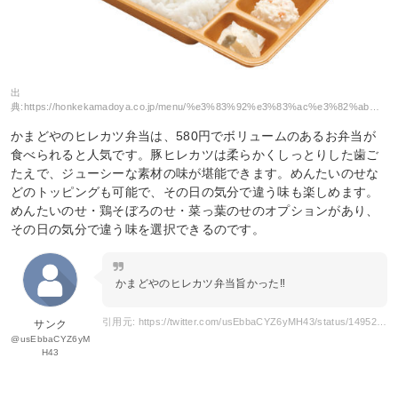
出
典:
https://honkekamadoya.co.jp/menu/%e3%83%92%e3%83%ac%e3%82%ab%e3%83%84%e5%bc%81%e5%bd%93/
かまどやのヒレカツ弁当は、580円でボリュームのあるお弁当が
食べられると人気です。豚ヒレカツは柔らかくしっとりした歯ご
たえで、ジューシーな素材の味が堪能できます。めんたいのせな
どのトッピングも可能で、その日の気分で違う味も楽しめます。
めんたいのせ・鶏そぼろのせ・菜っ葉のせのオプションがあり、
その日の気分で違う味を選択できるのです。
かまどやのヒレカツ弁当旨かった‼️
引用元: https://twitter.com/usEbbaCYZ6yMH43/status/1495254131769896964
サンク
@usEbbaCYZ6yM
H43