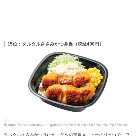
15位：タルタルささみかつ弁当（税込490円）
出
典:
https://honkekamadoya.co.jp/menu/%e3%82%bf%e3%83%ab%e3%82%bf%e3%83%ab%e3%81%95%e3%81%95%e3%81%bf%e3%81%8b%e3%81%a4%e4%b8%bc/
タルタルささみかつ丼はかまどやの定番メニューのひとつで、ワ