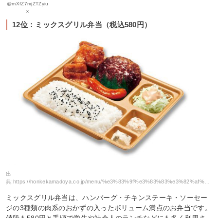
@mXfZ7rxjZTZyiu
x
12位：ミックスグリル弁当（税込580円）
出
典:
https://honkekamadoya.co.jp/menu/%e3%83%9f%e3%83%83%e3%82%af%e3%82%b9%e3%82%b0%e3%83%aa%e3%83%ab%e5%bc%81%e5%bd%93/
ミックスグリル弁当は、ハンバーグ・チキンステーキ・ソーセー
ジの3種類の肉系のおかずの入ったボリューム満点のお弁当です。
値段も580円と手頃で学生や社会人のランチなどにも多く利用さ