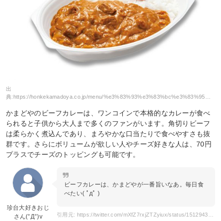
出
典:
https://honkekamadoya.co.jp/menu/%e3%83%93%e3%83%bc%e3%83%95%e3%82%ab%e3%83%ac%e3%83%bc/
かまどやのビーフカレーは、ワンコインで本格的なカレーが食べ
られると子供から大人まで多くのファンがいます。角切りビーフ
は柔らかく煮込んであり、まろやかな口当たりで食べやすさも抜
群です。さらにボリュームが欲しい人やチーズ好きな人は、70円
プラスでチーズのトッピングも可能です。
ビーフカレーは、かまどやが一番旨いなあ。毎日食
べたい( ﾟдﾟ )
珍台大好きおじ
引用元: https://twitter.com/mXfZ7rxjZTZyiux/status/1512943937585283074
さん(°Д°)v