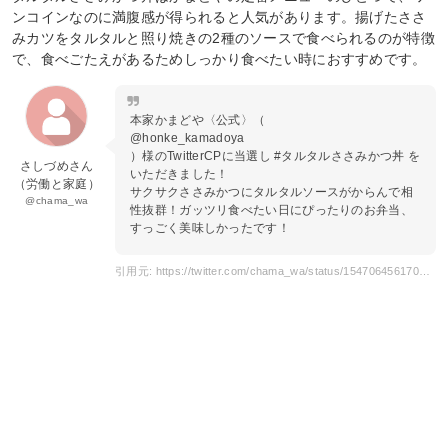
ンコインなのに満腹感が得られると人気があります。揚げたささ
みカツをタルタルと照り焼きの2種のソースで食べられるのが特徴
で、食べごたえがあるためしっかり食べたい時におすすめです。
本家かまどや〈公式〉（
@honke_kamadoya
）様のTwitterCPに当選し #タルタルささみかつ丼 を
さしづめさん
いただきました！
（労働と家庭）
サクサクささみかつにタルタルソースがからんで相
@chama_wa
性抜群！ガッツリ食べたい日にぴったりのお弁当、
すっごく美味しかったです！
引用元: https://twitter.com/chama_wa/status/1547064561706356736