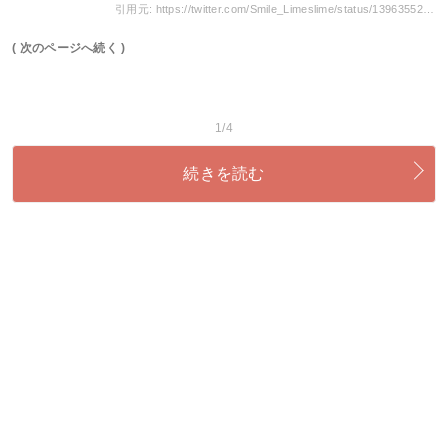
引用元: https://twitter.com/Smile_Limeslime/status/1396355208381353986
( 次のページへ続く )
1/4
続きを読む