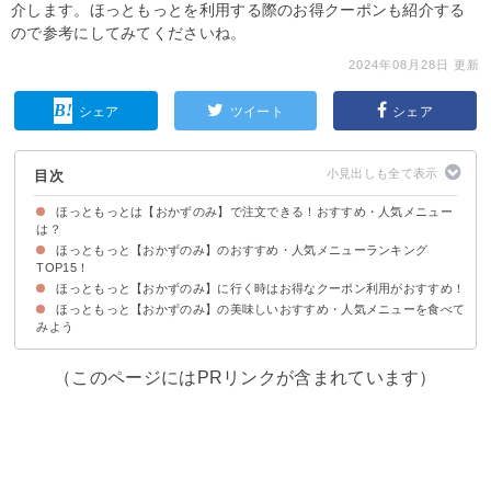
介します。ほっともっとを利用する際のお得クーポンも紹介する
ので参考にしてみてくださいね。
2024年08月28日 更新
シェア
ツイート
シェア
目次
ほっともっとは【おかずのみ】で注文できる！おすすめ・人気メニュー
は？
ほっともっと【おかずのみ】のおすすめ・人気メニューランキング
ほっともっとをおかずのみで注文するメリット
TOP15！
ほっともっと【おかずのみ】に行く時はお得なクーポン利用がおすすめ！
15位：チーズハンバーグ（値段：税込600円）
14位：ファミリーチキン竜田＆しょうが焼き（値段：税込1500円）
13位：カレー ルーのみ（値段：税込360円）
12位：チキンバスケット(10コ入り)（値段：税込650円）
11位：おろしハンバーグ（値段：税込500円）
10位：ロースかつとじ（値段：税込390円）
9位：ファミリーナポリタン（値段：税込590円）
8位：しょうが焼き（値段：税込400円）
7位：カルビ焼肉（値段：税込460円）
6位：チキン南蛮（値段：税込400円）
5位：デミハンバーグ（値段：税込500円）
4位：おろしチキン竜田（値段：税込390円）
3位：ロースとんかつ（値段：税込390円）
2位：特から揚 （6コ入り）（値段：税込430円）
1位：肉野菜炒め（値段：税込390円）
ほっともっと【おかずのみ】の美味しいおすすめ・人気メニューを食べて
みよう
（このページにはPRリンクが含まれています）