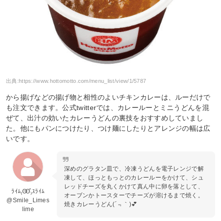
出典:
https://www.hottomotto.com/menu_list/view/1/5787
から揚げなどの揚げ物と相性のよいチキンカレーは、ルーだけで
も注文できます。公式twitterでは、カレールーとミニうどんを混
ぜて、出汁の効いたカレーうどんの裏技をおすすめしていまし
た。他にもパンにつけたり、つけ麺にしたりとアレンジの幅は広
いです。
深めのグラタン皿で、冷凍うどんを電子レンジで解
凍して、ほっともっとのカレールーをかけて、シュ
レッドチーズを丸くかけて真ん中に卵を落として、
ﾗｲﾑ₍Ꙭ̂₎ｽﾗｲﾑ
オーブンかトースターでチーズが溶けるまで焼く。
@Smile_Limes
焼きカレーうどん(´﹃｀)💕
lime