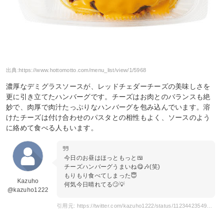
出典:
https://www.hottomotto.com/menu_list/view/1/5968
濃厚なデミグラスソースが、レッドチェダーチーズの美味しさを
更に引き立てたハンバーグです。チーズはお肉とのバランスも絶
妙で、肉厚で肉汁たっぷりなハンバーグを包み込んでいます。溶
けたチーズは付け合わせのパスタとの相性もよく、ソースのよう
に絡めて食べる人もいます。
今日のお昼はほっともっと🍱
チーズハンバーグうまいね😋🎶(笑)
もりもり食べてしまった😇
Kazuho
何気今日晴れてる🙄💡
@kazuho1222
引用元: https://twitter.com/kazuho1222/status/1123442354957033472