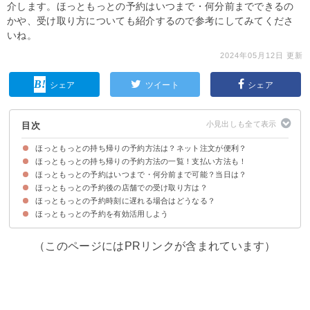
介します。ほっともっとの予約はいつまで・何分前までできるの
かや、受け取り方についても紹介するので参考にしてみてくださ
いね。
2024年05月12日 更新
シェア
ツイート
シェア
目次
ほっともっとの持ち帰りの予約方法は？ネット注文が便利？
ほっともっとの持ち帰りの予約方法の一覧！支払い方法も！
ほっともっとの予約はいつまで・何分前まで可能？当日は？
①ネット注文（公式サイト）
②公式アプリ
③電話注文
ほっともっとの予約後の店舗での受け取り方は？
ほっともっとの予約時刻に遅れる場合はどうなる？
ほっともっとの予約を有効活用しよう
（このページにはPRリンクが含まれています）