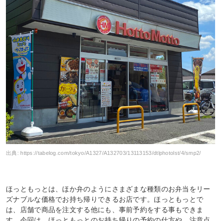
出典:
https://tabelog.com/tokyo/A1327/A132703/13113153/dtlphotolst/4/smp2/
ほっともっとは、ほか弁のようにさまざまな種類のお弁当をリー
ズナブルな価格でお持ち帰りできるお店です。ほっともっとで
は、店舗で商品を注文する他にも、事前予約をする事もできま
す。今回は、ほっともっとのお持ち帰りの予約の仕方や、注意点