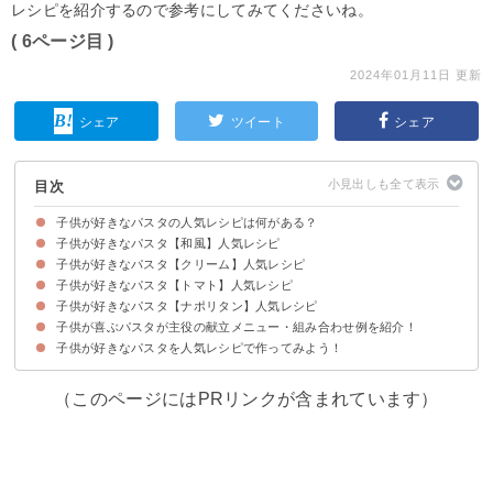
レシピを紹介するので参考にしてみてくださいね。
( 6ページ目 )
2024年01月11日 更新
シェア
ツイート
シェア
目次
子供が好きなパスタの人気レシピは何がある？
子供が好きなパスタ【和風】人気レシピ
子供が好きなパスタ【クリーム】人気レシピ
①めんつゆで作る小松菜ときのこの和風パスタ
②じゃがいもとベーコンのコンソメ醤油パスタ
③キャベツとしらすの和風パスタ
④和風たらこパスタ
⑤めんつゆで作る白菜とツナの和風パスタ
⑥れんこんとひき肉の和風パスタ
⑦納豆とツナの簡単パスタ
子供が好きなパスタ【トマト】人気レシピ
①鶏肉とほうれん草のクリームパスタ
②牛乳で簡単に作れるツナと玉ねぎのクリームパスタ
③幼児食になるクリームパスタ
④豆乳カルボナーラ
⑤シーフードミックスで作るクリームパスタ
⑥濃厚かぼちゃクリームパスタ
子供が好きなパスタ【ナポリタン】人気レシピ
①トマトとチーズの簡単パスタ
②トマト缶と鯖缶の簡単パスタ
③なすとベーコンのトマトパスタ
④豚そぼろのトマトパスタ
⑤幼児食になるツナとトマトのパスタ
子供が喜ぶパスタが主役の献立メニュー・組み合わせ例を紹介！
①スパゲッティナポリタン
②きのこのナポリタン
③トマトクリームナポリタン
④カレーナポリタン
子供が好きなパスタを人気レシピで作ってみよう！
献立メニュー例①〜20分で作れるパスタメインのランチを作りたい人におす
献立メニュー例②〜栄養のあるボリューム献立を作りたい人におすすめ〜
すめ〜
（このページにはPRリンクが含まれています）