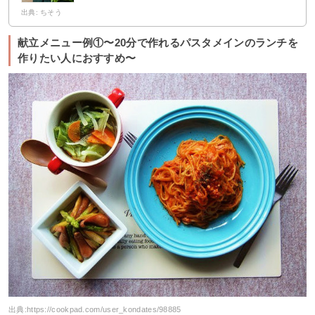
出典: ちそう
献立メニュー例①〜20分で作れるパスタメインのランチを
作りたい人におすすめ〜
出典:
https://cookpad.com/user_kondates/98885