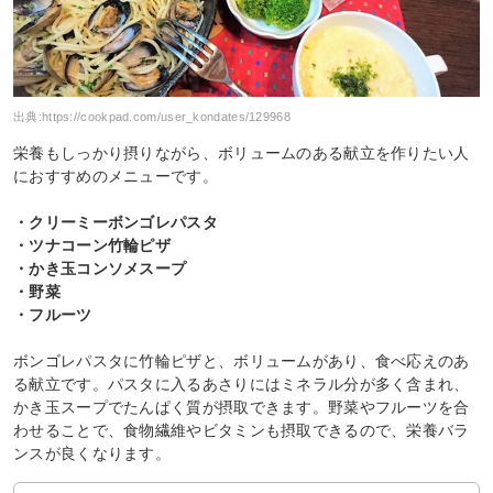
出典:
https://cookpad.com/user_kondates/129968
栄養もしっかり摂りながら、ボリュームのある献立を作りたい人
におすすめのメニューです。
・クリーミーボンゴレパスタ
・ツナコーン竹輪ピザ
・かき玉コンソメスープ
・野菜
・フルーツ
ボンゴレパスタに竹輪ピザと、ボリュームがあり、食べ応えのあ
る献立です。パスタに入るあさりにはミネラル分が多く含まれ、
かき玉スープでたんぱく質が摂取できます。野菜やフルーツを合
わせることで、食物繊維やビタミンも摂取できるので、栄養バラ
ンスが良くなります。