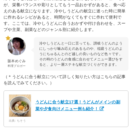
が、栄養バランスや彩りとしてもう一品おかずがあると、食べ応
えのある献立になります。冷やしうどんの献立に迷った時に簡単
に作れるレシピがあると、時間がなくてもすぐに作れて便利で
す。ここでは、冷やしうどんに合うおかずや付け合わせを、スー
プや主菜、副菜などのジャンル別に紹介します。
冷やしうどんと一口に言っても、讃岐うどんのよう
にしっかり噛み応えのあるものや、稲庭うどんのよ
うにちゅるんとのど越しの良いものなど色々です。
その時のうどんの食感に合わせてメニュー選びをす
阪本めぐみ
ると、より一層ステキな献立づくりができます。
料理ブロガー
（＊うどんに合う献立について詳しく知りたい方はこちらの記事
を読んでみてください。）
うどんに合う献立17選！うどんがメインの副
菜や夕食向けメニュー例も紹介！
出典: ちそう