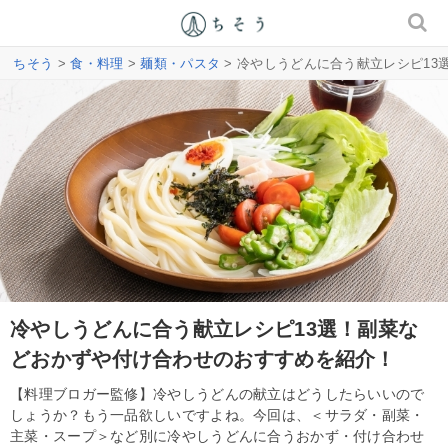
ちそう
>
食・料理
>
麺類・パスタ
> 冷やしうどんに合う献立レシピ1
冷やしうどんに合う献立レシピ13選！副菜な
どおかずや付け合わせのおすすめを紹介！
【料理ブロガー監修】冷やしうどんの献立はどうしたらいいので
しょうか？もう一品欲しいですよね。今回は、＜サラダ・副菜・
主菜・スープ＞など別に冷やしうどんに合うおかず・付け合わせ