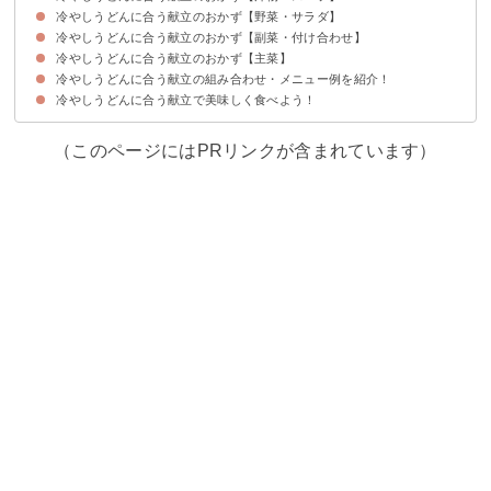
冷やしうどんに合う献立のおかず【野菜・サラダ】
①かきたま汁
②豚汁
③みょうがの冷製スープ
冷やしうどんに合う献立のおかず【副菜・付け合わせ】
①温野菜
②ポテトサラダ
③トマトとアボカドのサラダ
④ごぼうサラダ
冷やしうどんに合う献立のおかず【主菜】
①もやしのナムル
②小松菜のからし和え
③浅漬け
冷やしうどんに合う献立の組み合わせ・メニュー例を紹介！
①天ぷら
②生姜焼き
③照り焼きチキン
冷やしうどんに合う献立で美味しく食べよう！
献立メニュー例①
献立メニュー例②
献立メニュー例③
（このページにはPRリンクが含まれています）