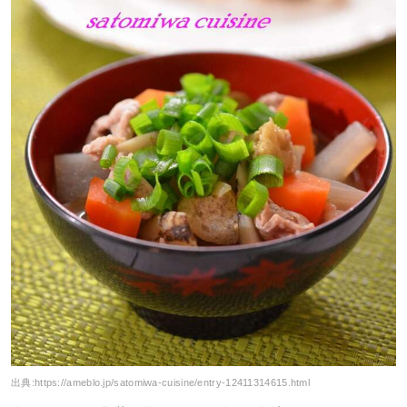
出典:
https://ameblo.jp/satomiwa-cuisine/entry-12411314615.html