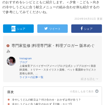
のおすすめをレシピとともに紹介します。＜夕食・こども＞向き
の冷やしうどんに合う献立メニューの組み合わせ例も紹介するの
で参考にしてみてくださいね。
2024年04月01日 更新
シェア
ツイート
シェア
専門家監修 |
料理専門家・料理ブロガー 阪本めぐ
み
Instagram
ブログ
上級食育アドバイザー/アメーバブログ公式トップブロガー/ 美容
師資格、トリマー・スタイリスト資格、ペット看護師セラピスト
資格も保持。...
ライターの記事一覧
目次
冷やしうどんの献立は？付け合わせ・おかずは何が合う？
冷やしうどんに合う献立のおかず【汁物・スープ】