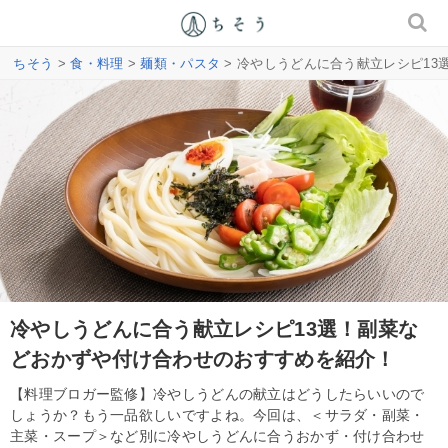
ちそう
>
食・料理
>
麺類・パスタ
> 冷やしうどんに合う献立レシピ1
冷やしうどんに合う献立レシピ13選！副菜な
どおかずや付け合わせのおすすめを紹介！
【料理ブロガー監修】冷やしうどんの献立はどうしたらいいので
しょうか？もう一品欲しいですよね。今回は、＜サラダ・副菜・
主菜・スープ＞など別に冷やしうどんに合うおかず・付け合わせ