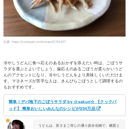
出典:
https://cookpad.com/recipe/5704207
冷やしうどんに食べ応えのあるおかずを添えたい時は、ごぼうサ
ラダを選ぶとよいでしょう。歯応えのあるごぼうが柔らかいうど
んのアクセントになり、冷やしうどんをより美味しくいただけま
す。マヨネーズが苦手な人は、きんぴらごぼうとして調理するの
もおすすめです。
簡単！デパ地下のごぼうサラダ by ☆sakuri☆ 【クックパ
ッド】 簡単おいしいみんなのレシピが354万品
うどんは、皆さまご存じの通り炭水化物で、糖質と