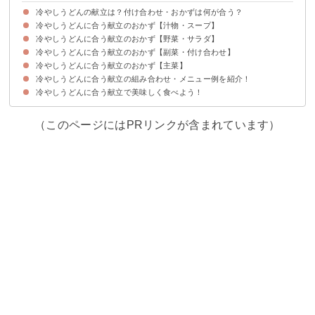
冷やしうどんの献立は？付け合わせ・おかずは何が合う？
冷やしうどんに合う献立のおかず【汁物・スープ】
冷やしうどんに合う献立のおかず【野菜・サラダ】
①かきたま汁
②豚汁
③みょうがの冷製スープ
冷やしうどんに合う献立のおかず【副菜・付け合わせ】
①温野菜
②ポテトサラダ
③トマトとアボカドのサラダ
④ごぼうサラダ
冷やしうどんに合う献立のおかず【主菜】
①もやしのナムル
②小松菜のからし和え
③浅漬け
冷やしうどんに合う献立の組み合わせ・メニュー例を紹介！
①天ぷら
②生姜焼き
③照り焼きチキン
冷やしうどんに合う献立で美味しく食べよう！
献立メニュー例①
献立メニュー例②
献立メニュー例③
（このページにはPRリンクが含まれています）