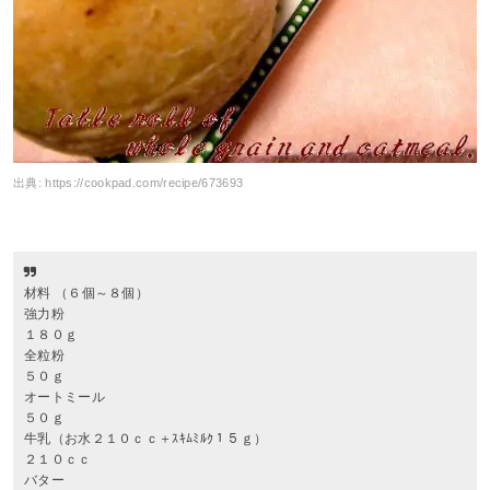
出典:
https://cookpad.com/recipe/673693
材料 （６個～８個）
強力粉
１８０ｇ
全粒粉
５０ｇ
オートミール
５０ｇ
牛乳（お水２１０ｃｃ＋ｽｷﾑﾐﾙｸ１５ｇ）
２１０ｃｃ
バター