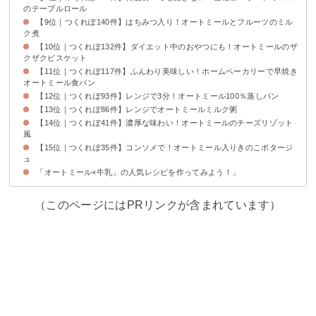
のテーブルロール
【9位｜つくれぽ140件】はちみつ入り！オートミールとフルーツのミル
ク煮
【10位｜つくれぽ132件】ダイエット中のおやつにも！オートミールのザ
クザクビスケット
【11位｜つくれぽ117件】ふんわり美味しい！ホームベーカリーで早焼き
オートミール食パン
【12位｜つくれぽ93件】レンジで3分！オートミール100％蒸しパン
【13位｜つくれぽ86件】レンジでオートミールミルク粥
【14位｜つくれぽ41件】濃厚な味わい！オートミールのチーズリゾット
風
【15位｜つくれぽ35件】コンソメで！オートミール入りきのこポタージ
ュ
「オートミール×牛乳」の人気レシピを作ってみよう！」
（このページにはPRリンクが含まれています）