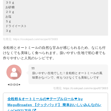
３０ｇ
お砂糖
２０ｇ
お塩
５ｇ
ドライイースト
３ｇ
引用元: https://cookpad.com/recipe/673693
全粒粉とオートミールの自然な甘みが感じられるため、なにも付
けなくでも美味しく食べられます。扱いやすい生地で初心者でも
作りやすいと人気のレシピです。
扱いやすい生地でした！全粒粉とオートミールの風
味豊かなパンで、何もつけなくても美味しいです
●ゆゆゆ●
引用元: https://cookpad.com/recipe/673693
全粒粉＆オートミールの❤テーブルロール❤ by
MeguBroaden 【クックパッド】 簡単おいしいみんなのレ
シピが371万品