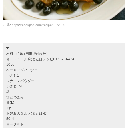
出典:
https://cookpad.com/recipe/5272190
材料 （10㎝円形 約4枚分）
オートミール粉(またはレシピID : 5266474
100g
ベーキングパウダー
小さじ1
シナモンパウダー
小さじ1/4
塩
ひとつまみ
卵(L)
1個
お好みのミルク(または水)
50ml
ヨーグルト