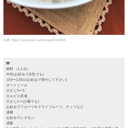
出典:
https://cookpad.com/recipe/6016864
材料 （1人分）
牛乳(お好みで豆乳でも)
100〜120cc(お好みで増やして下さい)
オートミール
大さじ3〜5
カルピス原液
大さじ1〜(少量でも)
お好みでフルーツやドライフルーツ、ナッツなど
適量
お好みでシナモン
適量