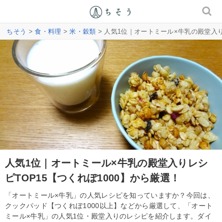
ちそう
>
食・料理
>
米・穀類
> 人気1位｜オートミール×牛乳の殿堂入り
人気1位｜オートミール×牛乳の殿堂入りレシ
ピTOP15【つくれぽ1000】から厳選！
「オートミール×牛乳」の人気レシピを知っていますか？今回は、
クックパッド【つくれぽ1000以上】などから厳選して、「オート
ミール×牛乳」の人気1位・殿堂入りのレシピを紹介します。ダイ