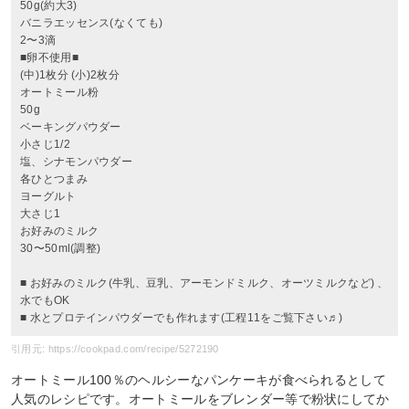
50g(約大3)
バニラエッセンス(なくても)
2〜3滴
■卵不使用■
(中)1枚分 (小)2枚分
オートミール粉
50g
ベーキングパウダー
小さじ1/2
塩、シナモンパウダー
各ひとつまみ
ヨーグルト
大さじ1
お好みのミルク
30〜50ml(調整)
■ お好みのミルク(牛乳、豆乳、アーモンドミルク、オーツミルクなど) 、
水でもOK
■ 水とプロテインパウダーでも作れます(工程11をご覧下さい♬)
引用元: https://cookpad.com/recipe/5272190
オートミール100％のヘルシーなパンケーキが食べられるとして
人気のレシピです。オートミールをブレンダー等で粉状にしてか