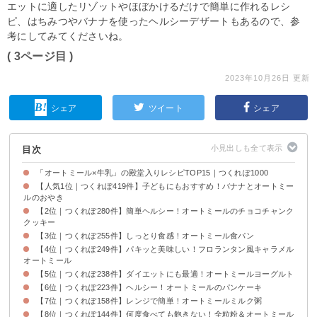
エットに適したリゾットやほぼかけるだけで簡単に作れるレシ
ピ、はちみつやバナナを使ったヘルシーデザートもあるので、参
考にしてみてくださいね。
( 3ページ目 )
2023年10月26日 更新
シェア
ツイート
シェア
目次
「オートミール×牛乳」の殿堂入りレシピTOP15｜つくれぽ1000
【人気1位｜つくれぽ419件】子どもにもおすすめ！バナナとオートミー
ルのおやき
【2位｜つくれぽ280件】簡単ヘルシー！オートミールのチョコチャンク
クッキー
【3位｜つくれぽ255件】しっとり食感！オートミール食パン
【4位｜つくれぽ249件】パキッと美味しい！フロランタン風キャラメル
オートミール
【5位｜つくれぽ238件】ダイエットにも最適！オートミールヨーグルト
【6位｜つくれぽ223件】ヘルシー！オートミールのパンケーキ
【7位｜つくれぽ158件】レンジで簡単！オートミールミルク粥
【8位｜つくれぽ144件】何度食べても飽きない！全粒粉＆オートミール