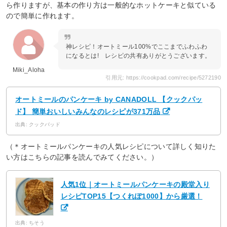
ら作りますが、基本の作り方は一般的なホットケーキと似ている
ので簡単に作れます。
神レシピ！オートミール100%でここまでふわふわ
になるとは! レシピの共有ありがとうございます。
Miki_Aloha
引用元: https://cookpad.com/recipe/5272190
オートミールのパンケーキ by CANADOLL 【クックパッ
ド】 簡単おいしいみんなのレシピが371万品
出典: クックバッド
（＊オートミールパンケーキの人気レシピについて詳しく知りた
い方はこちらの記事を読んでみてください。）
人気1位｜オートミールパンケーキの殿堂入り
レシピTOP15【つくれぽ1000】から厳選！
出典: ちそう