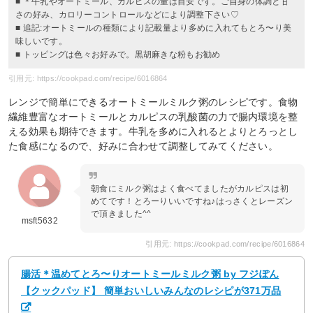
■ ＊牛乳やオートミール、カルピスの量は目安です。ご自身の体調と甘
さの好み、カロリーコントロールなどにより調整下さい♡
■ 追記:オートミールの種類により記載量より多めに入れてもとろ〜り美
味しいです。
■ トッピングは色々お好みで。黒胡麻きな粉もお勧め
引用元: https://cookpad.com/recipe/6016864
レンジで簡単にできるオートミールミルク粥のレシピです。食物
繊維豊富なオートミールとカルピスの乳酸菌の力で腸内環境を整
える効果も期待できます。牛乳を多めに入れるとよりとろっとし
た食感になるので、好みに合わせて調整してみてください。
朝食にミルク粥はよく食べてましたがカルピスは初
めてです！とろーりいいですね♪はっさくとレーズン
で頂きました^^
msft5632
引用元: https://cookpad.com/recipe/6016864
腸活＊温めてとろ〜りオートミールミルク粥 by フジぽん
【クックパッド】 簡単おいしいみんなのレシピが371万品