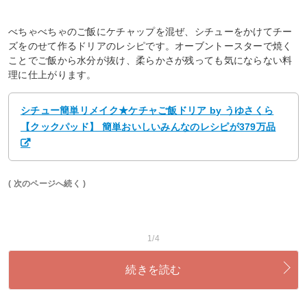
べちゃべちゃのご飯にケチャップを混ぜ、シチューをかけてチー
ズをのせて作るドリアのレシピです。オーブントースターで焼く
ことでご飯から水分が抜け、柔らかさが残っても気にならない料
理に仕上がります。
シチュー簡単リメイク★ケチャご飯ドリア by うゆさくら
【クックパッド】 簡単おいしいみんなのレシピが379万品
( 次のページへ続く )
1/4
続きを読む