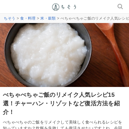
ちそう
>
食・料理
>
米・穀類
> べちゃべちゃご飯のリメイク人気レシ
べちゃべちゃご飯のリメイク人気レシピ15
選！チャーハン・リゾットなど復活方法を紹
介！
べちゃべちゃのご飯をリメイクして美味しく食べられるレシピを
知っていますか？炊飯を失敗しても復活させたいですよね。今回