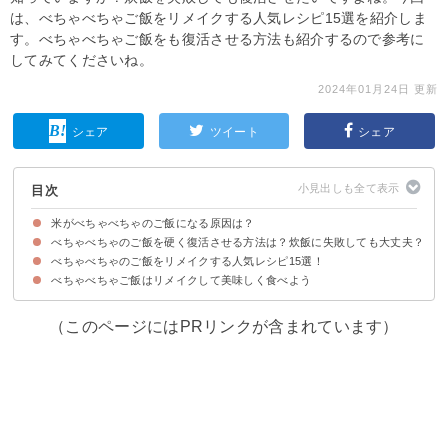
は、べちゃべちゃご飯をリメイクする人気レシピ15選を紹介しま
す。べちゃべちゃご飯をも復活させる方法も紹介するので参考に
してみてくださいね。
2024年01月24日 更新
シェア
ツイート
シェア
目次
米がべちゃべちゃのご飯になる原因は？
べちゃべちゃのご飯を硬く復活させる方法は？炊飯に失敗しても大丈夫？
べちゃべちゃご飯は炊飯時の水分量の多さが原因
べちゃべちゃのご飯をリメイクする人気レシピ15選！
①炊飯器でもう一度炊く
②電子レンジで加熱する
③冷凍保存する
べちゃべちゃご飯はリメイクして美味しく食べよう
①べちゃべちゃご飯のシチュードリア
②べちゃべちゃご飯で五平餅
③べちゃべちゃご飯で焼きおにぎり
④べちゃべちゃご飯でキムチチャーハン
⑤べちゃべちゃご飯でツナチーズリゾット
⑥べちゃべちゃご飯のお好み焼き
⑦べちゃべちゃご飯のあんかけ丼
⑧べちゃべちゃご飯のカレードリア
⑨べちゃべちゃご飯の揚げせんべい風
⑩べちゃべちゃご飯とお茶漬けの素のリゾット
⑪卵入りべちゃべちゃご飯焼き
⑫べちゃべちゃご飯の肉巻きおにぎり
⑬べちゃべちゃご飯の味噌おやき
⑭べちゃべちゃご飯の刺身茶漬け
⑮べちゃべちゃご飯のライスコロッケ
（このページにはPRリンクが含まれています）