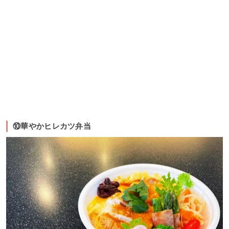
⑩華やかヒレカツ弁当