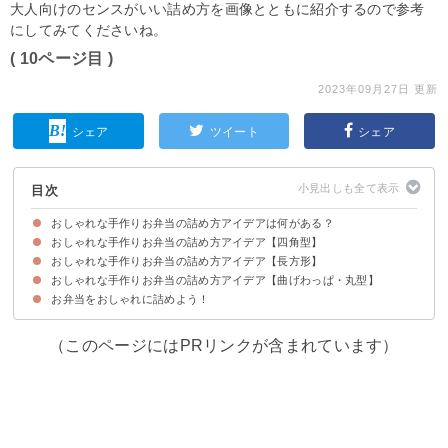
大人向けのセンスがいい詰め方を画像とともに紹介するので参考
にしてみてくださいね。
( 10ページ目 )
2023年09月27日 更新
シェア
ツイート
シェア
目次
おしゃれな手作りお弁当の詰め方アイデアは何がある？
おしゃれな手作りお弁当の詰め方アイデア【四角型】
お弁当をおしゃれに見せる詰め方のコツ
おしゃれな手作りお弁当の詰め方アイデア【長方形】
①彩り豊かなおにぎらず弁当
②ポケットサンド弁当
③栄養満点の隠れのり弁当
④彩り鮮やかなちらし寿司弁当
⑤おしゃれな松花堂風弁当
⑥カフェ風ヘルシーサンドイッチ弁当
⑦おしゃれなおにぎらず弁当
⑧野菜たっぷりサンドイッチ弁当
おしゃれな手作りお弁当の詰め方アイデア【曲げわっぱ・丸型】
①折りたたみ型おにぎらず弁当
②おにぎり2種弁当
③素敵なモザイク詰め弁当
④おかず要らずのタコスミートそぼろ弁当
⑤秋におすすめの手作り弁当
⑥おすすめレシピのカレー風味つくね弁当
⑦おかずたっぷり彩り弁当
⑧インスタ映えする華やか弁当
⑨心躍る彩り弁当
⑩栄養満点の海苔巻き和食弁当
⑪たっぷりおかずのお弁当
⑫おしゃれな唐揚げ弁当
⑬彩り豊かな牛丼弁当
⑭センスがいい大人のチキンライス弁当
⑮おしゃれな水玉オムライス弁当
⑯素敵なオープン稲荷ずし
⑰サラダ巻き弁当
⑱おかずたっぷり手作り弁当
⑲大人の唐揚げ弁当
⑳栄養満点の手作り弁当
㉑海苔巻き弁当
㉒大人の和食弁当
㉓フランスパンのサンドイッチ
㉔具沢山サンドイッチ弁当
㉕ロールパンサンド弁当
㉖4種のおにぎり弁当
お弁当をおしゃれに詰めよう！
①おしゃれな和食弁当
②華やかおにぎり弁当
③彩り弁当
④炊き込みご飯弁当
⑤素敵な青椒肉絲のお弁当
⑥彩り肉巻き弁当
⑦見た目がいい三色弁当
⑧センスがいいキーマ弁当
⑨おしゃれ焼き鳥丼
⑩華やかヒレカツ弁当
⑪彩り鮭弁当
⑫カレーピラフ弁当
⑬野菜たっぷり弁当
⑭トンカツ弁当
⑮ハム巻きおにぎり弁当
⑯華やか鮭弁当
⑰オムライス弁当
⑱鮮やかそぼろ弁当
⑲照り焼きチキン弁当
⑳三色おにぎり弁当
㉑おかずたっぷりヘルシー弁当
（このページにはPRリンクが含まれています）