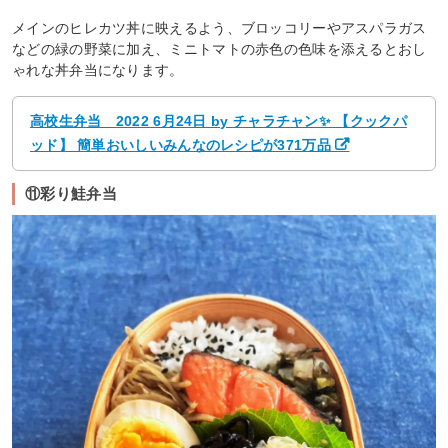
メインのヒレカツ丼に映えるよう、ブロッコリーやアスパラガス
などの緑の野菜に加え、ミニトマトの赤色の色味を添えるとおし
ゃれな丼弁当になります。
高校生弁当 2022 6月24日 by チャラチャン✨ 【クックパ
ッド】 簡単おいしいみんなのレシピが371万品
⑪彩り鮭弁当