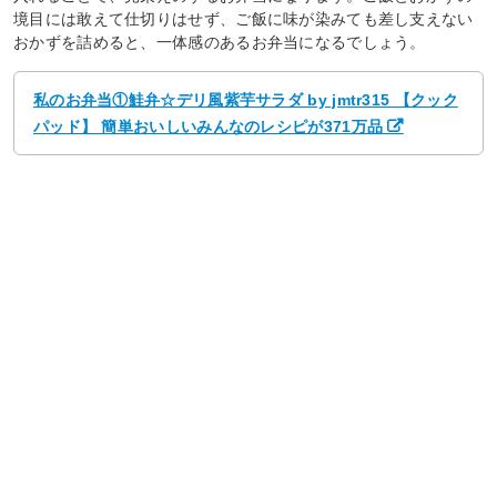
境目には敢えて仕切りはせず、ご飯に味が染みても差し支えない
おかずを詰めると、一体感のあるお弁当になるでしょう。
私のお弁当①鮭弁☆デリ風紫芋サラダ by jmtr315 【クック
パッド】 簡単おいしいみんなのレシピが371万品