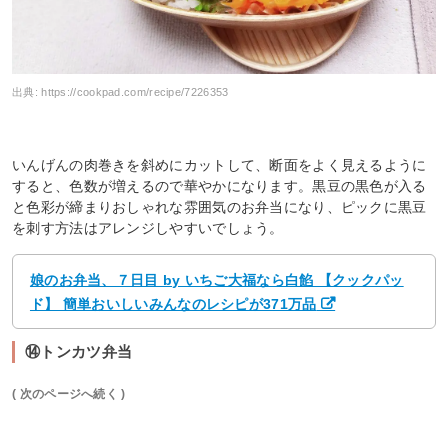
出典:
https://cookpad.com/recipe/7226353
いんげんの肉巻きを斜めにカットして、断面をよく見えるように
すると、色数が増えるので華やかになります。黒豆の黒色が入る
と色彩が締まりおしゃれな雰囲気のお弁当になり、ピックに黒豆
を刺す方法はアレンジしやすいでしょう。
娘のお弁当、７日目 by いちご大福なら白餡 【クックパッ
ド】 簡単おいしいみんなのレシピが371万品
⑭トンカツ弁当
( 次のページへ続く )