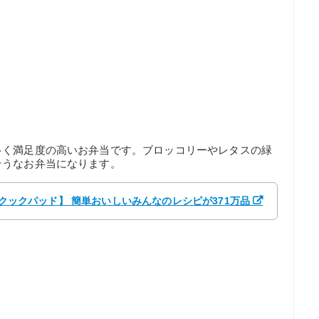
多く満足度の高いお弁当です。ブロッコリーやレタスの緑
そうなお弁当になります。
 【クックパッド】 簡単おいしいみんなのレシピが371万品