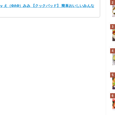
2
y え（ΦAΦ）みみ 【クックパッド】 簡単おいしいみんな
3
4
5
6