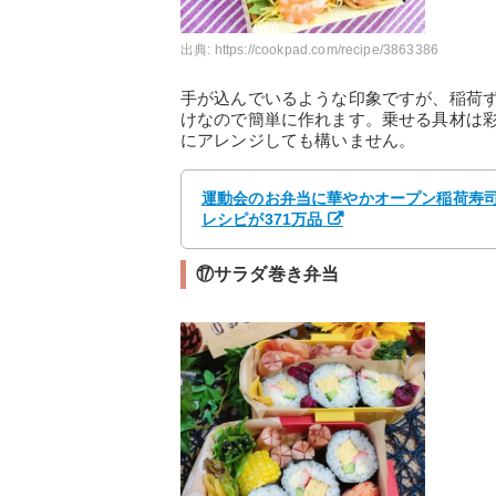
出典:
https://cookpad.com/recipe/3863386
手が込んでいるような印象ですが、稲荷
けなので簡単に作れます。乗せる具材は
にアレンジしても構いません。
運動会のお弁当に華やかオープン稲荷寿司 
レシピが371万品
⑰サラダ巻き弁当