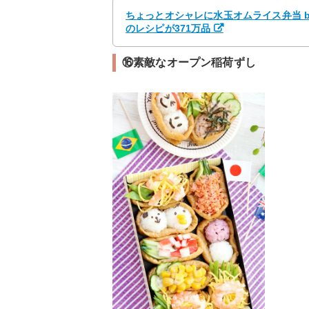
ちょっとオシャレに水玉オムライス弁当 b
のレシピが371万品
⑯素敵なオープン稲荷ずし