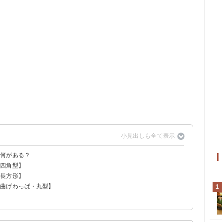
は何がある？
【四角型】
【長方形】
【曲げわっぱ・丸型】
1