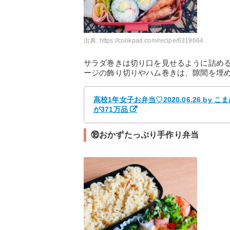
出典:
https://cookpad.com/recipe/6319664
サラダ巻きは切り口を見せるように詰め
ージの飾り切りやハム巻きは、隙間を埋
高校1年女子お弁当♡2020.06.26 b
が371万品
⑱おかずたっぷり手作り弁当