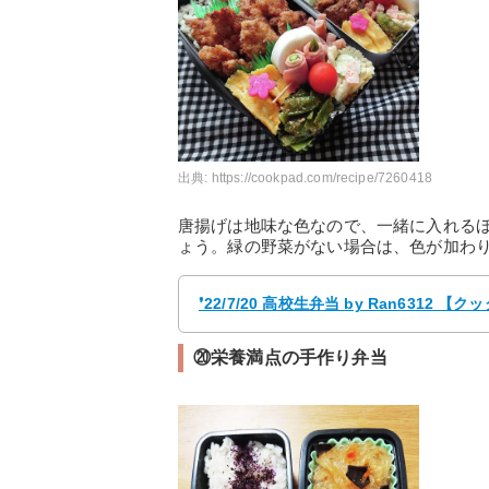
出典:
https://cookpad.com/recipe/7260418
唐揚げは地味な色なので、一緒に入れる
ょう。緑の野菜がない場合は、色が加わ
❜22/7/20 高校生弁当 by Ran631
⑳栄養満点の手作り弁当