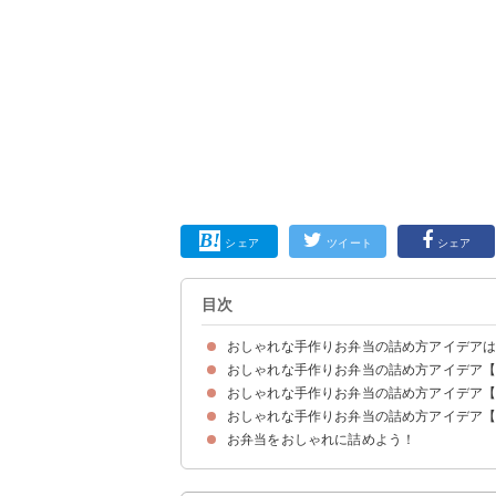
シェア
ツイート
シェア
目次
おしゃれな手作りお弁当の詰め方アイデア
おしゃれな手作りお弁当の詰め方アイデア
お弁当をおしゃれに見せる詰め方のコツ
おしゃれな手作りお弁当の詰め方アイデア
①彩り豊かなおにぎらず弁当
②ポケットサンド弁当
③栄養満点の隠れのり弁当
④彩り鮮やかなちらし寿司弁当
⑤おしゃれな松花堂風弁当
⑥カフェ風ヘルシーサンドイッチ弁当
⑦おしゃれなおにぎらず弁当
⑧野菜たっぷりサンドイッチ弁当
おしゃれな手作りお弁当の詰め方アイデア
①折りたたみ型おにぎらず弁当
②おにぎり2種弁当
③素敵なモザイク詰め弁当
④おかず要らずのタコスミートそぼろ弁当
⑤秋におすすめの手作り弁当
⑥おすすめレシピのカレー風味つくね弁当
⑦おかずたっぷり彩り弁当
⑧インスタ映えする華やか弁当
⑨心躍る彩り弁当
⑩栄養満点の海苔巻き和食弁当
⑪たっぷりおかずのお弁当
⑫おしゃれな唐揚げ弁当
⑬彩り豊かな牛丼弁当
⑭センスがいい大人のチキンライス弁当
⑮おしゃれな水玉オムライス弁当
⑯素敵なオープン稲荷ずし
⑰サラダ巻き弁当
⑱おかずたっぷり手作り弁当
⑲大人の唐揚げ弁当
⑳栄養満点の手作り弁当
㉑海苔巻き弁当
㉒大人の和食弁当
㉓フランスパンのサンドイッチ
㉔具沢山サンドイッチ弁当
㉕ロールパンサンド弁当
㉖4種のおにぎり弁当
お弁当をおしゃれに詰めよう！
①おしゃれな和食弁当
②華やかおにぎり弁当
③彩り弁当
④炊き込みご飯弁当
⑤素敵な青椒肉絲のお弁当
⑥彩り肉巻き弁当
⑦見た目がいい三色弁当
⑧センスがいいキーマ弁当
⑨おしゃれ焼き鳥丼
⑩華やかヒレカツ弁当
⑪彩り鮭弁当
⑫カレーピラフ弁当
⑬野菜たっぷり弁当
⑭トンカツ弁当
⑮ハム巻きおにぎり弁当
⑯華やか鮭弁当
⑰オムライス弁当
⑱鮮やかそぼろ弁当
⑲照り焼きチキン弁当
⑳三色おにぎり弁当
㉑おかずたっぷりヘルシー弁当