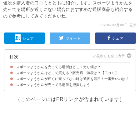
値段を購入者の口コミとともに紹介します。スポーツようかんを
売ってる場所が近くにない場合におすすめな通販商品も紹介する
ので参考にしてみてくださいね。
2023年02月08日 更新
シェア
ツイート
シェア
目次
スポーツようかんを売ってる場所はどこ？売り場は？
スポーツようかんはどこで買える？販売店・値段は？【口コミ】
スポーツようかんの売ってる場所・販売店の一覧
スポーツようかんの売り場
スポーツようかんが近くに売ってない時は通販を活用！一番安いのは？
①ドンキ（150～540円）
②ファミリーマート（‐円）
③ローソン（‐円）
④マツモトキヨシ（‐円）
⑤ゼビオ（1本100円～）
⑥モンベル（‐円）
⑦マックスバリュ（537円）
スポーツようかんが売ってる場所を把握しよう
①ヨドバシ｜スポーツようかんポケットあずき（280円）
②楽天｜井村屋スポーツようかんあずき（1080円）
③井村屋ウェブショップ｜5本入スポーツようかんあずき（540円）
（このページにはPRリンクが含まれています）