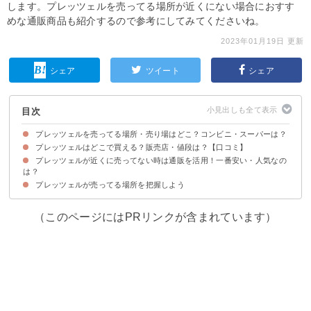
します。プレッツェルを売ってる場所が近くにない場合におすす
めな通販商品も紹介するので参考にしてみてくださいね。
2023年01月19日 更新
シェア
ツイート
シェア
目次
プレッツェルを売ってる場所・売り場はどこ？コンビニ・スーパーは？
プレッツェルはどこで買える？販売店・値段は？【口コミ】
プレッツェルの売ってる場所・販売店の一覧
プレッツェルの売り場
プレッツェルが近くに売ってない時は通販を活用！一番安い・人気なの
①業務スーパー（98円）
②ダイソー（108円）
③成城石井（323円）
④コストコ（1017円）
⑤ドンキ（398円）
⑥カルディ（298円）
⑦西友（不明）
⑧イオン（不明）
⑨コンビニ（ナチュラルローソン）（270円）
⑩コンビニ（セブンイレブン）（100円）
⑪コンビニ（ファミマ）（145円）
⑫無印良品（100円）
は？
プレッツェルが売ってる場所を把握しよう
①楽天市場│フーバープレッツェル（129円）
②Amazon│プレッツェル（445円）
③上質食品通販サイト｜プレッツェル（486円）
（このページにはPRリンクが含まれています）