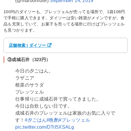
(@maroonluxe)
September 14, 2019
100均のダイソーも、プレッツェルが売ってる場所で、1袋108円
で手軽に購入できます。ダイソーは安い雑貨がメインですが、食
品も充実していて、お菓子を売ってる場所に行けばプレッツェル
も見つかります。
店舗検索 | ダイソー
③成城石井（323円）
今日の夕ごはん。
ラザニア
根菜のサラダ
プレッツェル
仕事帰りに成城石井で買ってきました。
今日は自炊しない日です。
成城石井のプレッツェルは家族のお気に入りで
す！
#夕ごはん
#晩酌
#プレッツェル
pic.twitter.com/DTiI5XSALg