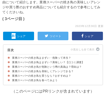
由について紹介します。業務スーパーの焼き鳥の美味しいアレン
ジや買う際のおすすめ商品についても紹介するので参考にしてみ
てくださいね。
( 3ページ目 )
2023年12月30日 更新
シェア
ツイート
シェア
目次
業務スーパーの焼き鳥はまずい・危険って本当？
業務スーパーの焼き鳥はまずい？美味しい？【口コミ調査】
業務スーパーの冷凍焼き鳥は値段が安いがまずいとの意見もある
業務スーパーの焼き鳥が危険という噂の真偽は？理由は？
業務スーパーの焼き鳥がまずいと感じる人の意見
業務スーパーの焼き鳥が美味しいと感じる人の意見
業務スーパーの焼き鳥を美味しくアレンジできる？
業務スーパーの焼き鳥が中国産なのが噂の原因
業務スーパーの焼き鳥には国産商品もある
業務スーパーの焼き鳥を買うなら？おすすめは？
①唐揚げ
②親子丼
③すき焼き風焼き鳥鍋
業務スーパーの焼き鳥を食べてみよう
①ぼんじり焼き鳥串（340円）
②ねぎ間串（1408円）
③軟骨入りつくね串（376円）
（このページにはPRリンクが含まれています）