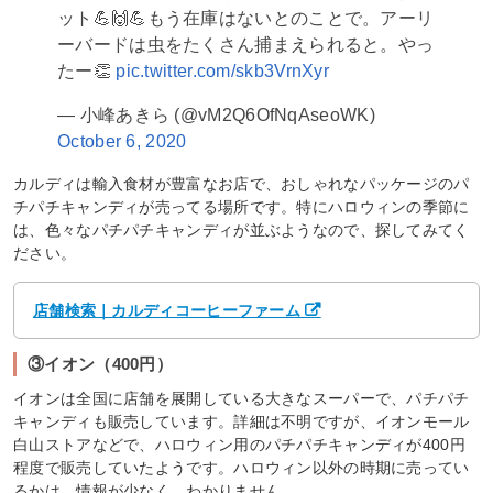
ット💪🙌💪もう在庫はないとのことで。アーリ
ーバードは虫をたくさん捕まえられると。やっ
たー👏
pic.twitter.com/skb3VrnXyr
— 小峰あきら (@vM2Q6OfNqAseoWK)
October 6, 2020
カルディは輸入食材が豊富なお店で、おしゃれなパッケージのパ
チパチキャンディが売ってる場所です。特にハロウィンの季節に
は、色々なパチパチキャンディが並ぶようなので、探してみてく
ださい。
店舗検索｜カルディコーヒーファーム
③イオン（400円）
イオンは全国に店舗を展開している大きなスーパーで、パチパチ
キャンディも販売しています。詳細は不明ですが、イオンモール
白山ストアなどで、ハロウィン用のパチパチキャンディが400円
程度で販売していたようです。ハロウィン以外の時期に売ってい
るかは、情報が少なく、わかりません。