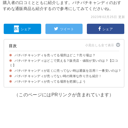
購入者の口コミとともに紹介します。パチパチキャンディのおす
すめな通販商品も紹介するので参考にしてみてくださいね。
2023年02月25日 更新
シェア
ツイート
シェア
目次
パチパチキャンディを売ってる場所はどこ？売り場は？
パチパチキャンディはどこで買える？販売店・値段が安いのは？【口コ
パチパチキャンディの売ってる場所・販売店の一覧
パチパチキャンディの売り場
ミ】
パチパチキャンディが近くに売ってない時は通販を活用！一番安いのは？
①ドンキホーテ（33円）
②カルディ（不明）
③イオン（400円）
④駄菓子屋（不明）
⑤ダイソー（108円）
⑥ファミリーマート（33円）
パチパチキャンディが売ってない時の簡単な作り方も紹介！
①楽天市場│パチパチパニック グレープ（648円）
②２丁目ひみつ基地｜パチパチパニック グレープ（550円）
③Amazon│ハロウィン ポッピングキャンディ（1050円）
パチパチキャンディが売ってる場所を把握しよう
材料
作り方・手順
（このページにはPRリンクが含まれています）