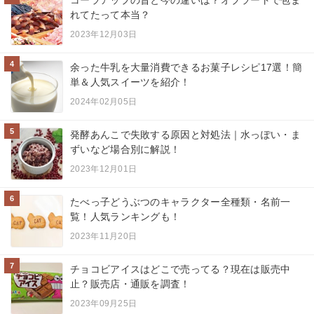
れてたって本当？
2023年12月03日
4
余った牛乳を大量消費できるお菓子レシピ17選！簡
単＆人気スイーツを紹介！
2024年02月05日
5
発酵あんこで失敗する原因と対処法｜水っぽい・ま
ずいなど場合別に解説！
2023年12月01日
6
たべっ子どうぶつのキャラクター全種類・名前一
覧！人気ランキングも！
2023年11月20日
7
チョコビアイスはどこで売ってる？現在は販売中
止？販売店・通販を調査！
2023年09月25日