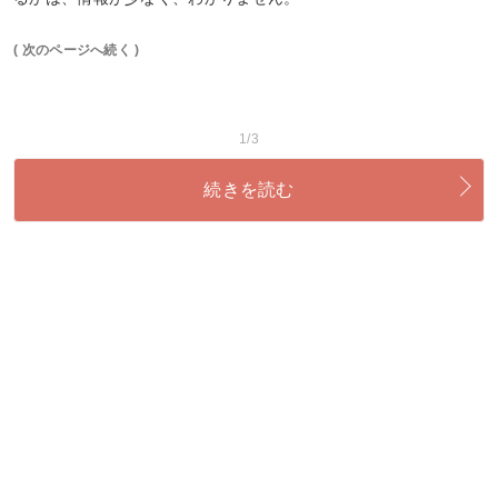
( 次のページへ続く )
1/3
続きを読む