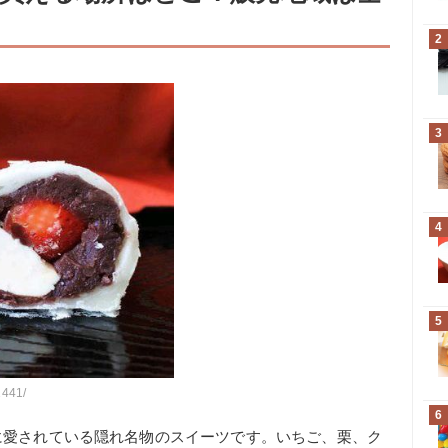
2
3
4
5
1441/
6
に愛されている隠れ名物のスイーツです。いちご、栗、ク