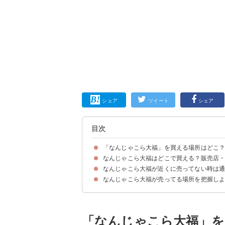
シェア
ツイート
シェア
目次
「なんじゃこら大福」を買える場所はどこ
なんじゃこら大福はどこで買える？販売店
なんじゃこら大福の販売地域
なんじゃこら大福の売ってる場所・販売店の一覧
なんじゃこら大福が近くに売ってない時は
①お菓子の日高（360円）
②JR宮崎駅（360円）
③宮崎空港（取り扱いなし）
なんじゃこら大福が売ってる場所を把握し
①お菓子の日高 公式通販｜なんじゃこら大福（2個入
②楽天市場｜【敬老の日ギフトA 】なんじゃこら大
③楽天市場｜なんじゃこら大福6個入（4,200円
「なんじゃこら大福」を