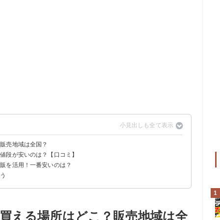
？販売地域は全国？
・値段が安いのは？【口コミ】
通販を活用！一番安いのは？
よう
 1,140円）
福2個入 チーズ饅頭2個 抹茶チーズ饅頭2個（3,300円）
）
1
買える場所はどこ？販売地域は全