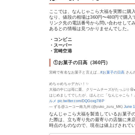
ここでは、なんじゃこら大福を実際に購
なり、値段の相場は360円〜480円で
リンク先の電話番号から問い合わせして
あるとの情報は見つかりませんでした。
・コンビニ
・スーパー
・宮崎空港
①お菓子の日高（360円）
宮崎で有名なお菓子と言えば…
#お菓子の日高
さん
めちゃめちゃデカい！✨
大福の中には苺に栗、クリームチーズがたっぷり🤤
はじめましてでしたが、ほんとに「なんじゃこら！」
ルメ
pic.twitter.com/DQGoxg7I8P
— ずる@ユーコー南九州 (@yuko_zuru_MK)
June 1
なんじゃこら大福を製造しているお菓子
た際は、立ち寄り先の最寄りの店舗に来店
時点のものなので、現在は値上げされて