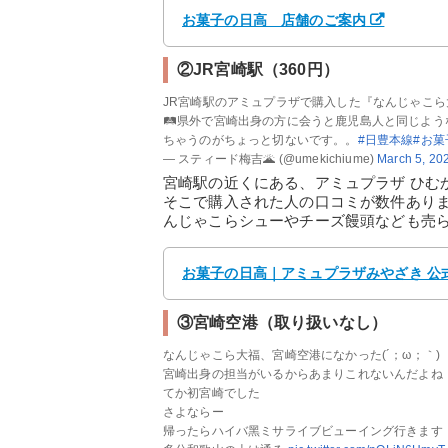
お菓子の日高 店舗のご案内
②JR宮崎駅（360円）
JR宮崎駅のアミュプラザで購入した『なんじゃこら
🛤県外で宮崎出身の方に会うと鹿児島人と同じよ
ちゃうのがちょっと切ないです。。
#日豊本線
#お菓
— スティード梅吉🌋 (@umekichiume)
March 5, 20
宮崎駅の近くにある、アミュプラザ ひむ
そこで購入された人の口コミが数件あり
んじゃこらシューやチーズ饅頭なども売
お菓子の日高｜アミュプラザみやざき 公
③宮崎空港（取り扱いなし）
なんじゃこら大福、宮崎空港になかった(´；ω；｀)
宮崎出身の担当がいるからあまりこれないんだよね
てか初宮崎でした
さよならー
帰ったらハイバ黑ミサライブビューイング行きます