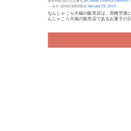
多分和歌山の上は通る
pic.twitter.com/nOLiN6HmvT
— みや (@mi230838ya)
January 29, 2019
なんじゃこら大福の販売店は、宮崎空港
んじゃこら大福の販売店であるお菓子の日