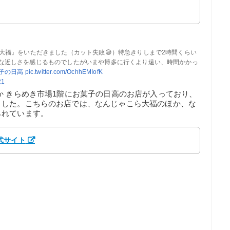
大福』をいただきました（カット失敗😅）特急きりしまで2時間くらい
うな近しさを感じるものでしたがいまや博多に行くより遠い、時間かかっ
子の日高
pic.twitter.com/OchhEMIofK
21
か きらめき市場1階にお菓子の日高のお店が入っており、
ました。こちらのお店では、なんじゃこら大福のほか、な
られています。
式サイト