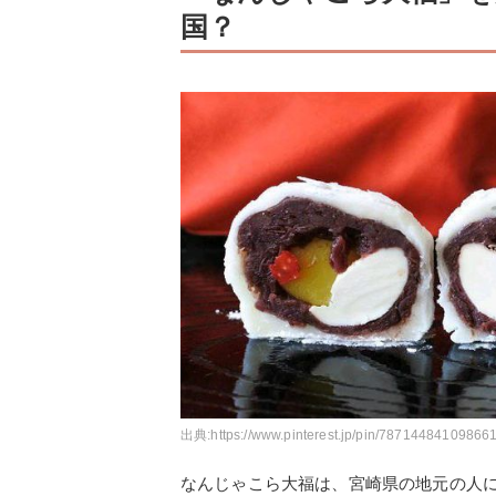
国？
出典:
https://www.pinterest.jp/pin/78714484109866
なんじゃこら大福は、宮崎県の地元の人