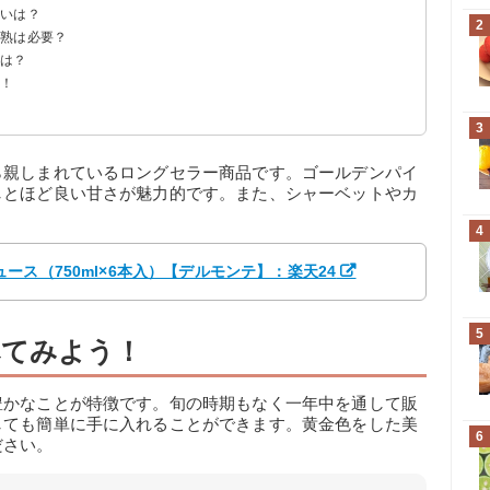
違いは？
2
追熟は必要？
特徴の品種
方は？
介！
3
ら親しまれているロングセラー商品です。ゴールデンパイ
しとほど良い甘さが魅力的です。また、シャーベットやカ
4
ース（750ml×6本入）【デルモンテ】：楽天24
5
べてみよう！
豊かなことが特徴です。旬の時期もなく一年中を通して販
しても簡単に手に入れることができます。黄金色をした美
6
ださい。