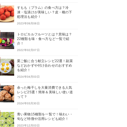
すもも（プラム）の食べ方は？冷
凍・塩漬けが美味しい？皮・種の下
処理法も紹介！
2023年09月08日
トロピカルフルーツとは？意味は？
22種類を味・食べ方など一覧で紹
介！
2022年02月07日
栗ご飯に合う献立レシピ22選！副菜
などおかずや付け合わせのおすすめ
を紹介！
2024年04月03日
余った梅干しを大量消費できる人気
レシピ25選！簡単＆美味しい使い道
って？
2024年03月30日
青い果物15種類を一覧で！味わい・
旬など特徴や活用レシピも紹介！
2023年12月03日