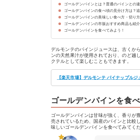
ゴールデンパインとは？普通のパインとの
ゴールデンパインの食べ頃の見分け方は？
ゴールデンパインは普通のパインより高い糖度が
ゴールデンパインの旬の時期・産地
ゴールデンパインの美味しい食べ方・切り
ゴールデンパインは追熟しない果物
ゴールデンパインの美味しい個体の見分け方
ゴールデンパインの市販おすすめ商品も紹
①パインの飾り切り
②パインのハワイアンカット
③パインの螺旋切り
ゴールデンパインを食べてみよう！
①ゴールデンパインのクラフトビール
②ドライパイン
③パインジュース
デルモンテのパインジュースは、古くか
ンの天然果汁が使用されており、のど越
クテルとして楽しむこともできます。
【楽天市場】デルモンテ パイナップルジュ
ゴールデンパインを食
ゴールデンパインは甘味が強く、香りが
売されているため、国産のパインと比較
味しいゴールデンパインを食べてみてく