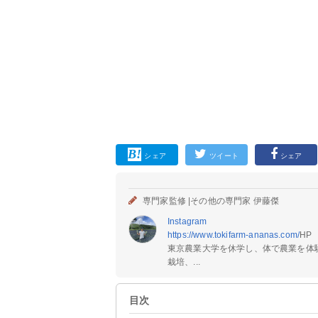
シェア
ツイート
シェア
専門家監修 |
その他の専門家 伊藤傑
Instagram
https://www.tokifarm-ananas.com/
HP
東京農業大学を休学し、体で農業を体
栽培、...
目次