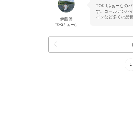
TOK:Iふぁーむ
す。ゴールデンパ
インなど多くの品種
伊藤傑
TOKiふぁーむ
1