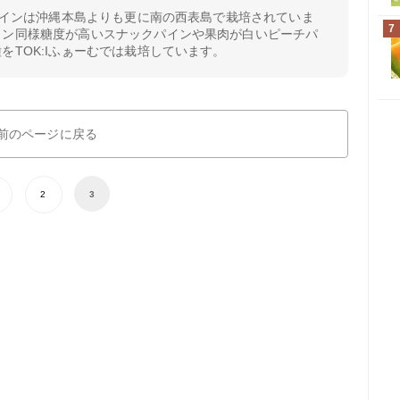
のパインは沖縄本島よりも更に南の西表島で栽培されていま
7
イン同様糖度が高いスナックパインや果肉が白いピーチパ
をTOK:Iふぁーむでは栽培しています。
前のページに戻る
2
3