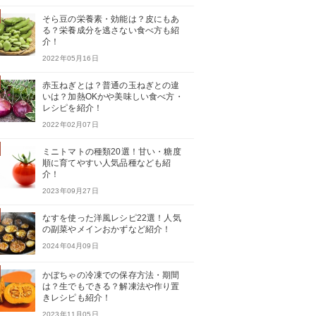
そら豆の栄養素・効能は？皮にもあ
る？栄養成分を逃さない食べ方も紹
介！
2022年05月16日
赤玉ねぎとは？普通の玉ねぎとの違
いは？加熱OKかや美味しい食べ方・
レシピを紹介！
2022年02月07日
ミニトマトの種類20選！甘い・糖度
順に育てやすい人気品種なども紹
介！
2023年09月27日
なすを使った洋風レシピ22選！人気
の副菜やメインおかずなど紹介！
2024年04月09日
かぼちゃの冷凍での保存方法・期間
は？生でもできる？解凍法や作り置
きレシピも紹介！
2023年11月05日