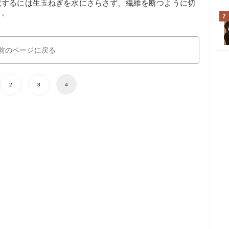
取するには生玉ねぎを水にさらさず、繊維を断つように切
す。
7
前のページに戻る
2
3
4