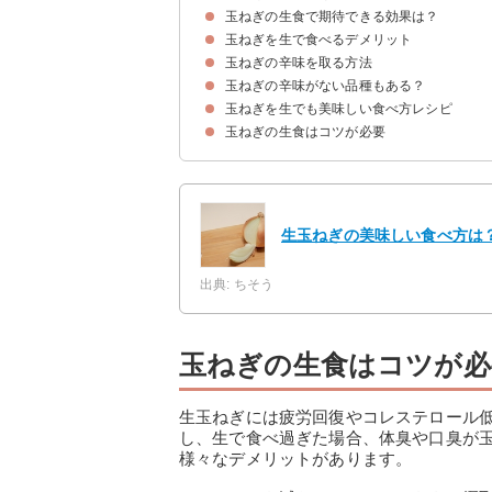
玉ねぎの生食で期待できる効果は？
生食しても問題ない
玉ねぎを生で食べるデメリット
血行が良くなる
ダイエット効果
デトックス効果
玉ねぎの辛味を取る方法
口臭・体臭がきつくなる
腹痛・下痢や頭痛を起こす可能性がある
アレルギー反応がでる可能性もある
玉ねぎの辛味がない品種もある？
①水にさらす
②空気にさらす
③繊維を断つように切る
④塩もみする
玉ねぎを生でも美味しい食べ方レシピ
①サラダ玉ねぎ
②真白（ましろ）
③赤玉ねぎ
玉ねぎの生食はコツが必要
①ツナと玉ねぎの簡単サラダ
②新玉ねぎのアジア風サラダ
生玉ねぎの美味しい食べ方は
出典: ちそう
玉ねぎの生食はコツが必
生玉ねぎには疲労回復やコレステロール
し、生で食べ過ぎた場合、体臭や口臭が
様々なデメリットがあります。