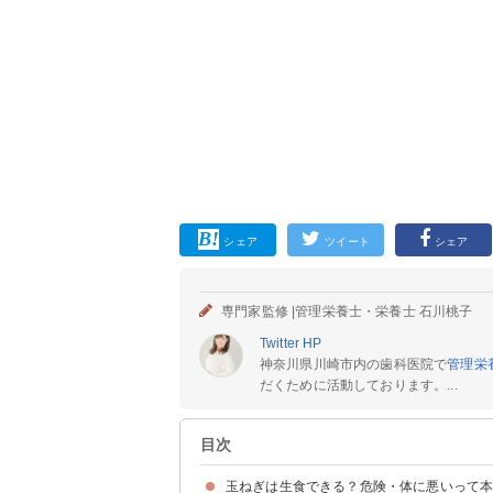
シェア
ツイート
シェア
専門家監修 |
管理栄養士・栄養士 石川桃子
Twitter
HP
神奈川県川崎市内の歯科医院で
管理栄
だくために活動しております。...
目次
玉ねぎは生食できる？危険・体に悪いって