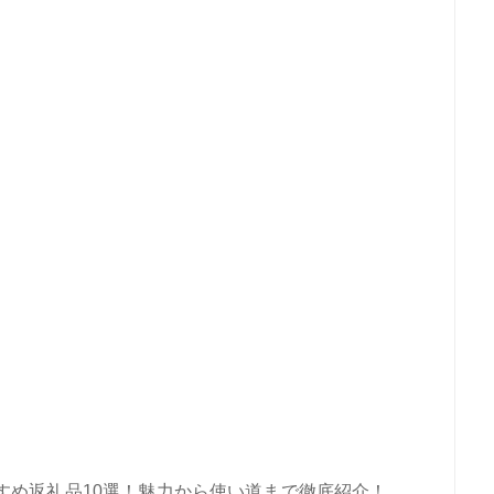
すめ返礼品10選！魅力から使い道まで徹底紹介！