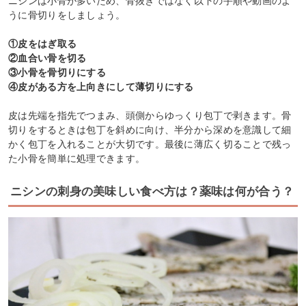
ニシンは小骨が多いため、骨抜きではなく以下の手順や動画のよ
うに骨切りをしましょう。
①皮をはぎ取る
②血合い骨を切る
③小骨を骨切りにする
④皮がある方を上向きにして薄切りにする
皮は先端を指先でつまみ、頭側からゆっくり包丁で剥きます。骨
切りをするときは包丁を斜めに向け、半分から深めを意識して細
かく包丁を入れることが大切です。最後に薄広く切ることで残っ
た小骨を簡単に処理できます。
ニシンの刺身の美味しい食べ方は？薬味は何が合う？