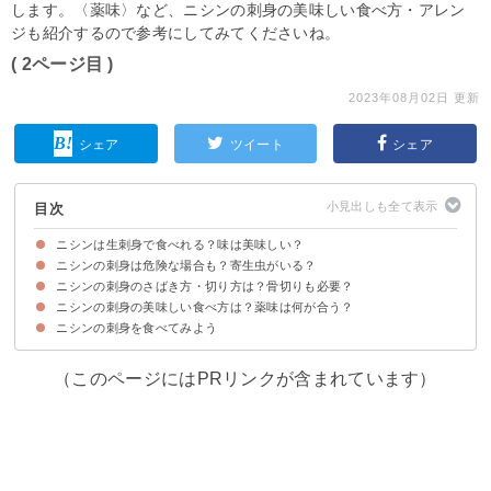
します。〈薬味〉など、ニシンの刺身の美味しい食べ方・アレン
ジも紹介するので参考にしてみてくださいね。
( 2ページ目 )
2023年08月02日 更新
シェア
ツイート
シェア
目次
ニシンは生刺身で食べれる？味は美味しい？
ニシンの刺身は危険な場合も？寄生虫がいる？
ニシンの生刺身は北海道では一般的な食べ方
ニシンの刺身の味わい
ニシンの刺身のさばき方・切り方は？骨切りも必要？
ニシンの刺身は寄生虫がいる可能性がある
寄生虫の被害を予防する方法
ニシンの刺身の美味しい食べ方は？薬味は何が合う？
ニシンの刺身のさばき方・切り方の手順
ニシンは小骨が多いので骨抜きではなく骨切りをしよう
ニシンの刺身を食べてみよう
ニシンの刺身におすすめの薬味・調味料
アレンジ①作り置きもできるニシンのマリネ
アレンジ②小骨が気にならないニシンのたたき
アレンジ③来客用に使えるニシンと大根の酢漬け
（このページにはPRリンクが含まれています）