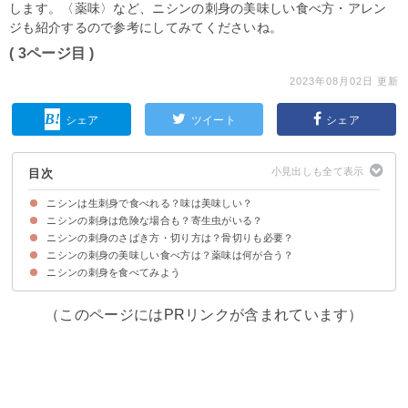
します。〈薬味〉など、ニシンの刺身の美味しい食べ方・アレン
ジも紹介するので参考にしてみてくださいね。
( 3ページ目 )
2023年08月02日 更新
シェア
ツイート
シェア
目次
ニシンは生刺身で食べれる？味は美味しい？
ニシンの刺身は危険な場合も？寄生虫がいる？
ニシンの生刺身は北海道では一般的な食べ方
ニシンの刺身の味わい
ニシンの刺身のさばき方・切り方は？骨切りも必要？
ニシンの刺身は寄生虫がいる可能性がある
寄生虫の被害を予防する方法
ニシンの刺身の美味しい食べ方は？薬味は何が合う？
ニシンの刺身のさばき方・切り方の手順
ニシンは小骨が多いので骨抜きではなく骨切りをしよう
ニシンの刺身を食べてみよう
ニシンの刺身におすすめの薬味・調味料
アレンジ①作り置きもできるニシンのマリネ
アレンジ②小骨が気にならないニシンのたたき
アレンジ③来客用に使えるニシンと大根の酢漬け
（このページにはPRリンクが含まれています）