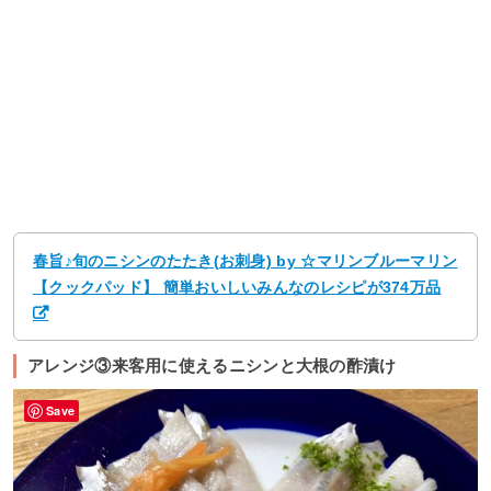
春旨♪旬のニシンのたたき(お刺身) by ☆マリンブルーマリン
【クックパッド】 簡単おいしいみんなのレシピが374万品
アレンジ③来客用に使えるニシンと大根の酢漬け
Save