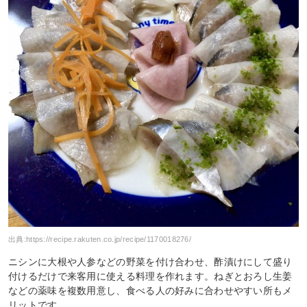
出典:
https://recipe.rakuten.co.jp/recipe/1170018276/
ニシンに大根や人参などの野菜を付け合わせ、酢漬けにして盛り
付けるだけで来客用に使える料理を作れます。ねぎとおろし生姜
などの薬味を複数用意し、食べる人の好みに合わせやすい所もメ
リットです。