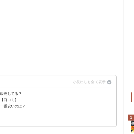
で販売してる？
？【口コミ】
！一番安いのは？
？
 500g（370円）
1