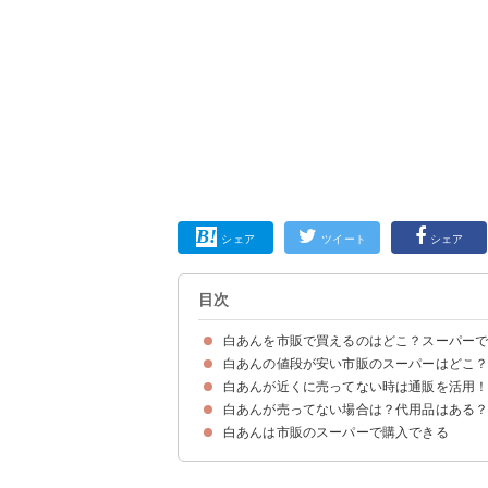
シェア
ツイート
シェア
目次
白あんを市販で買えるのはどこ？スーパー
白あんの値段が安い市販のスーパーはどこ
白あんの売ってる場所・販売店の一覧
白あんの売り場
白あんが近くに売ってない時は通販を活用
①業務スーパー（570円）
②カルディ（値段：不明）
③成城石井（値段：不明）
④イオン（値段：不明）
⑤富澤商店（520円）
白あんが売ってない場合は？代用品はある
①富澤商店｜極上 白こしあん 500g（572円）
②Amazon｜マエダ 白あん 350g（360円）
③Yahoo!ショッピング｜橋本フーズ 和菓子 白あん
白あんは市販のスーパーで購入できる
①白豆花の煮豆
②白いんげん豆の水煮