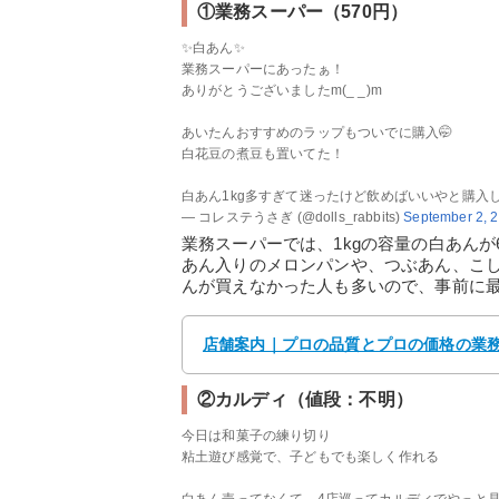
①業務スーパー（570円）
✨白あん✨
業務スーパーにあったぁ！
ありがとうございましたm(_ _)m
あいたんおすすめのラップもついでに購入🤭
白花豆の煮豆も置いてた！
白あん1kg多すぎて迷ったけど飲めばいいやと購入し
— コレステうさぎ (@dolls_rabbits)
September 2, 
業務スーパーでは、1kgの容量の白あん
あん入りのメロンパンや、つぶあん、こ
んが買えなかった人も多いので、事前に
店舗案内｜プロの品質とプロの価格の業
②カルディ（値段：不明）
今日は和菓子の練り切り
粘土遊び感覚で、子どもでも楽しく作れる