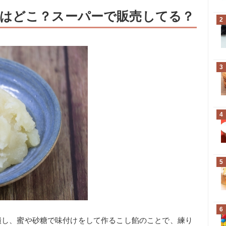
はどこ？スーパーで販売してる？
2
3
4
5
6
潰し、蜜や砂糖で味付けをして作るこし餡のことで、練り