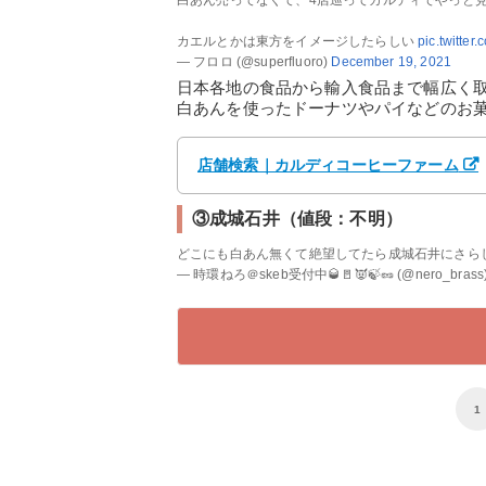
白あん売ってなくて、4店巡ってカルディでやっと
カエルとかは東方をイメージしたらしい
pic.twitte
— フロロ (@superfluoro)
December 19, 2021
日本各地の食品から輸入食品まで幅広く
白あんを使ったドーナツやパイなどのお
店舗検索｜カルディコーヒーファーム
③成城石井（値段：不明）
どこにも白あん無くて絶望してたら成城石井にさら
— 時環ねろ＠skeb受付中🥃🚪👿🍃🥜 (@nero_brass
1