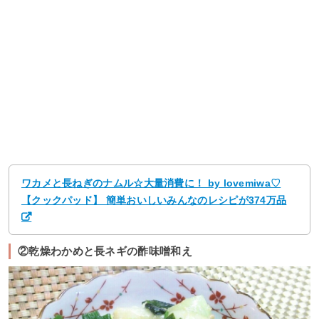
ワカメと長ねぎのナムル☆大量消費に！ by lovemiwa♡
【クックパッド】 簡単おいしいみんなのレシピが374万品
②乾燥わかめと長ネギの酢味噌和え