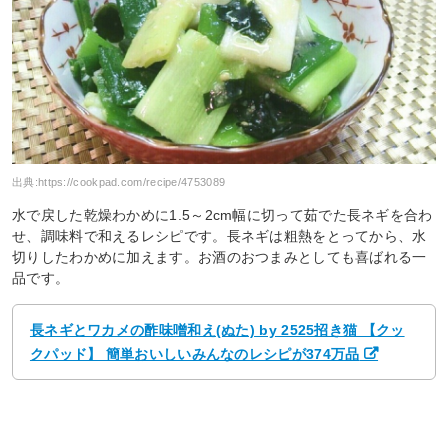
出典:
https://cookpad.com/recipe/4753089
水で戻した乾燥わかめに1.5～2cm幅に切って茹でた長ネギを合わ
せ、調味料で和えるレシピです。長ネギは粗熱をとってから、水
切りしたわかめに加えます。お酒のおつまみとしても喜ばれる一
品です。
長ネギとワカメの酢味噌和え(ぬた) by 2525招き猫 【クッ
クパッド】 簡単おいしいみんなのレシピが374万品