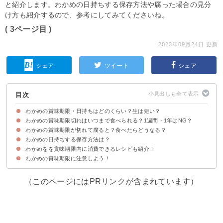
と紹介します。わかめの日持ちする保存方法や腐った場合の見分
け方も紹介するので、参考にしてみてくださいね。
( 3ページ目 )
2023年09月24日 更新
シェア
ツイート
シェア
目次
わかめの賞味期限・日持ちはどのくらい？生は短い？
わかめの賞味期限切れはいつまで食べられる？1週間・1年はNG？
①生わかめの場合
②塩蔵わかめの場合
③乾燥わかめの場合
わかめの賞味期限が切れて腐ると？食べたらどうなる？
賞味期限の定義
賞味期限切れでも腐っていなければ食べられる
わかめの日持ちする保存方法は？
わかめが腐って食べるのを避けた方が良い場合
賞味期限切れ・腐ったわかめを食べた時の症状と対処法
わかめをを賞味期限内に消費できるレシピも紹介！
①生わかめの場合
②塩蔵わかめの場合
③乾燥わかめの場合
わかめの賞味期限に注意しよう！
①わかめと長ネギのナムル
②乾燥わかめと長ネギの酢味噌和え
③生わかめの炒め物
（このページにはPRリンクが含まれています）