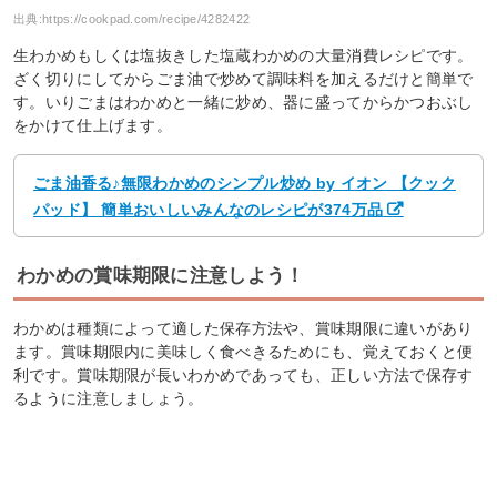
出典:
https://cookpad.com/recipe/4282422
生わかめもしくは塩抜きした塩蔵わかめの大量消費レシピです。
ざく切りにしてからごま油で炒めて調味料を加えるだけと簡単で
す。いりごまはわかめと一緒に炒め、器に盛ってからかつおぶし
をかけて仕上げます。
ごま油香る♪無限わかめのシンプル炒め by イオン 【クック
パッド】 簡単おいしいみんなのレシピが374万品
わかめの賞味期限に注意しよう！
わかめは種類によって適した保存方法や、賞味期限に違いがあり
ます。賞味期限内に美味しく食べきるためにも、覚えておくと便
利です。賞味期限が長いわかめであっても、正しい方法で保存す
るように注意しましょう。