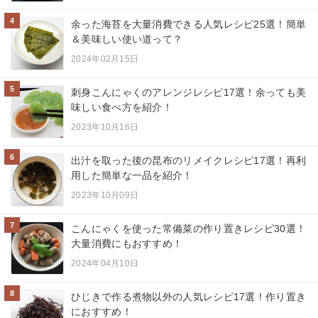
4
余った海苔を大量消費できる人気レシピ25選！簡単
＆美味しい使い道って？
2024年02月15日
5
刺身こんにゃくのアレンジレシピ17選！余っても美
味しい食べ方を紹介！
2023年10月16日
6
出汁を取った後の昆布のリメイクレシピ17選！再利
用した簡単な一品を紹介！
2023年10月09日
7
こんにゃくを使った常備菜の作り置きレシピ30選！
大量消費にもおすすめ！
2024年04月10日
8
ひじきで作る煮物以外の人気レシピ17選！作り置き
におすすめ！