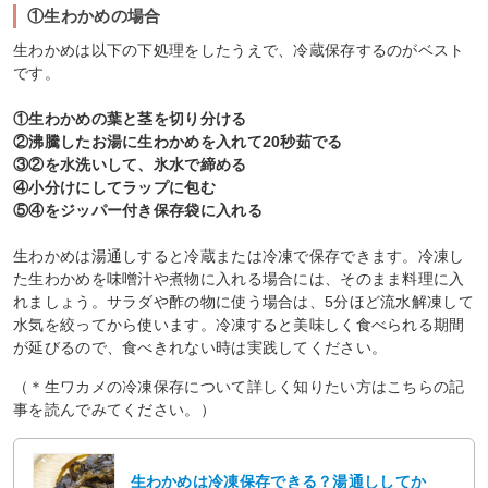
①生わかめの場合
生わかめは以下の下処理をしたうえで、冷蔵保存するのがベスト
です。
①生わかめの葉と茎を切り分ける
②沸騰したお湯に生わかめを入れて20秒茹でる
③②を水洗いして、氷水で締める
④小分けにしてラップに包む
⑤④をジッパー付き保存袋に入れる
生わかめは湯通しすると冷蔵または冷凍で保存できます。冷凍し
た生わかめを味噌汁や煮物に入れる場合には、そのまま料理に入
れましょう。サラダや酢の物に使う場合は、5分ほど流水解凍して
水気を絞ってから使います。冷凍すると美味しく食べられる期間
が延びるので、食べきれない時は実践してください。
（＊生ワカメの冷凍保存について詳しく知りたい方はこちらの記
事を読んでみてください。）
生わかめは冷凍保存できる？湯通ししてか