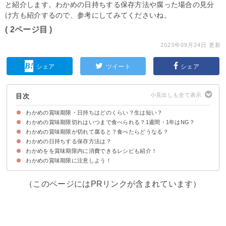
と紹介します。わかめの日持ちする保存方法や腐った場合の見分
け方も紹介するので、参考にしてみてくださいね。
( 2ページ目 )
2023年09月24日 更新
シェア
ツイート
シェア
目次
わかめの賞味期限・日持ちはどのくらい？生は短い？
わかめの賞味期限切れはいつまで食べられる？1週間・1年はNG？
①生わかめの場合
②塩蔵わかめの場合
③乾燥わかめの場合
わかめの賞味期限が切れて腐ると？食べたらどうなる？
賞味期限の定義
賞味期限切れでも腐っていなければ食べられる
わかめの日持ちする保存方法は？
わかめが腐って食べるのを避けた方が良い場合
賞味期限切れ・腐ったわかめを食べた時の症状と対処法
わかめをを賞味期限内に消費できるレシピも紹介！
①生わかめの場合
②塩蔵わかめの場合
③乾燥わかめの場合
わかめの賞味期限に注意しよう！
①わかめと長ネギのナムル
②乾燥わかめと長ネギの酢味噌和え
③生わかめの炒め物
（このページにはPRリンクが含まれています）