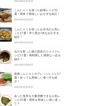
2024年01月10日
こんにゃくを使った副菜レシピ22
選！簡単で美味しいおかずを紹介！
2024年05月10日
こんにゃくを使ったお弁当の人気レ
シピ17選！作り置きOKなおかずを
紹介！
2024年04月10日
出汁を取った後の昆布のリメイクレ
シピ17選！再利用した簡単な一品を
紹介！
2023年10月09日
刺身こんにゃくのアレンジレシピ17
選！余っても美味しい食べ方を紹
介！
2023年10月16日
余った海苔を大量消費できる人気レ
シピ25選！簡単＆美味しい使い道っ
て？