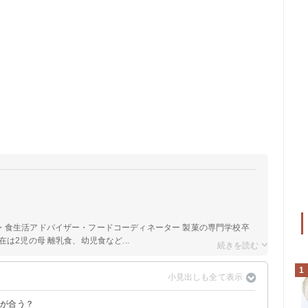
a
・食生活アドバイザー・フードコーディネーター 製菓の専門学校卒
は2児の母 離乳食、幼児食など...
1
何が合う？