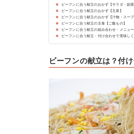
ビーフンに合う献立のおかず【サラダ・副
ビーフンに合う献立のおかず【主菜】
①大根サラダ
②トマトと玉ねぎのマリネ
③豆苗のナムル
④なすの煮浸し
⑤空心菜のガーリック炒め
ビーフンに合う献立のおかず【汁物・スー
①鶏の照り焼き
②豚キムチ
③えびのオイスターソース炒め
④しらすとカニカマのかに玉
ビーフンに合う献立の主食【ご飯もの】
①わかめスープ
②中華スープ
③酸辣湯
④すまし汁
⑤餃子スープ
ビーフンに合う献立の組み合わせ・メニュ
①カオマンガイ
②チャーハン
③ガパオライス
ビーフンに合う献立・付け合わせで美味し
献立メニュー例①
献立メニュー例②
献立メニュー例③
ビーフンの献立は？付け