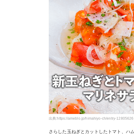
出典:
https://ameblo.jp/himahiyo-ch/entry-12805626
さらした玉ねぎとカットしたトマト、ハ