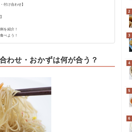
菜・付け合わせ】
2
プ】
ー例を紹介！
く食べよう！
3
合わせ・おかずは何が合う？
4
5
6