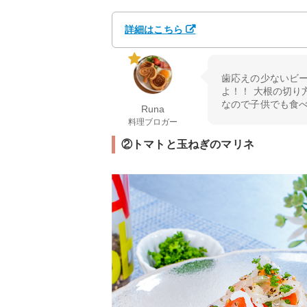
詳細はこちら
歯応えの少ないビ
よ！！ 大根の切り
なので子供でも食
Runa
料理ブロガー
②トマトと玉ねぎのマリネ