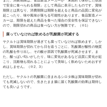
また、消費期限は、食品製造メーカーが「未開封で保存した状態
で安全に食べられる期限」として商品に表示したものです。賞味
期限とは異なり、消費期限は期限を超えると商品の品質に変化が
起こったり、味や風味が落ちる可能性があります。食品製造メー
カーは、期限を超えた商品を食べた場合の安全性を保証できない
ので、期限切れの商品は食べない方が無難です。（※1）
腐っていなければ飲めるが乳酸菌が死滅する
ヤクルトは賞味期限が過ぎても腐っていなければ飲めます。しか
し、賞味期限が切れてから日を追うごとに、乳酸菌が酸性の物質
の乳酸を作り出し、その酸が原因で乳酸菌が死滅させます。ま
た、酸っぱい匂いがしたり、味に変化があるなど品質に変化が起
こり、沈殿物も現れることによって美味しく飲めないためおすす
めはしません。（※2、3）
ただし、ヤクルトの乳酸菌に含まれるシロタ株は賞味期限が切れ
ても死滅しないので、生きたまま腸に届く乳酸菌の効果は期待し
ても良いようです。