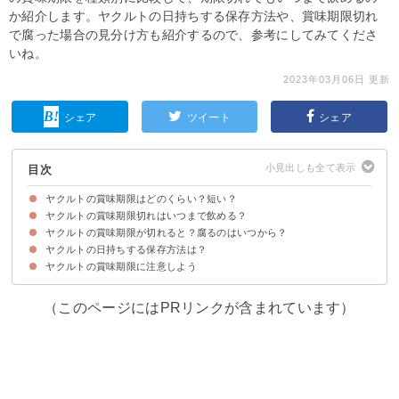
か紹介します。ヤクルトの日持ちする保存方法や、賞味期限切れ
で腐った場合の見分け方も紹介するので、参考にしてみてくださ
いね。
2023年03月06日 更新
シェア
ツイート
シェア
目次
ヤクルトの賞味期限はどのくらい？短い？
ヤクルトの賞味期限切れはいつまで飲める？
ヤクルトの種類別の賞味期限
ヤクルトの賞味期限が切れると？腐るのはいつから？
賞味期限の定義
腐っていなければ飲めるが乳酸菌が死滅する
ヤクルトの日持ちする保存方法は？
①賞味期限が切れて1日〜2日後
②賞味期限が切れて3日〜5後
③賞味期限が切れて1週間後
④賞味期限が切れて2週間後
ヤクルトが腐って飲めない状態を整理
ヤクルトの賞味期限に注意しよう
①冷蔵保存
②冷凍保存
常温保存はおすすめしない
（このページにはPRリンクが含まれています）