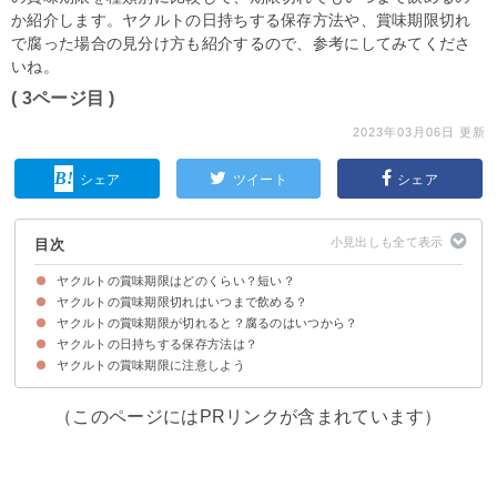
か紹介します。ヤクルトの日持ちする保存方法や、賞味期限切れ
で腐った場合の見分け方も紹介するので、参考にしてみてくださ
いね。
( 3ページ目 )
2023年03月06日 更新
シェア
ツイート
シェア
目次
ヤクルトの賞味期限はどのくらい？短い？
ヤクルトの賞味期限切れはいつまで飲める？
ヤクルトの種類別の賞味期限
ヤクルトの賞味期限が切れると？腐るのはいつから？
賞味期限の定義
腐っていなければ飲めるが乳酸菌が死滅する
ヤクルトの日持ちする保存方法は？
①賞味期限が切れて1日〜2日後
②賞味期限が切れて3日〜5後
③賞味期限が切れて1週間後
④賞味期限が切れて2週間後
ヤクルトが腐って飲めない状態を整理
ヤクルトの賞味期限に注意しよう
①冷蔵保存
②冷凍保存
常温保存はおすすめしない
（このページにはPRリンクが含まれています）