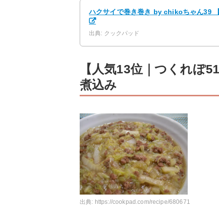
ハクサイで巻き巻き by chikoちゃん3
出典: クックパッド
【人気13位｜つくれぽ5
煮込み
出典:
https://cookpad.com/recipe/680671