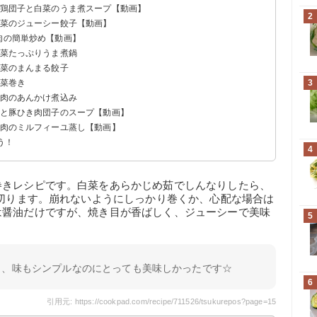
り鶏団子と白菜のうま煮スープ【動画】
2
白菜のジューシー餃子【動画】
肉の簡単炒め【動画】
白菜たっぷりうま煮鍋
白菜のまんまる餃子
白菜巻き
3
き肉のあんかけ煮込み
菜と豚ひき肉団子のスープ【動画】
き肉のミルフィーユ蒸し【動画】
う！
4
巻きレシピです。白菜をあらかじめ茹でしんなりしたら、
に切ります。崩れないようにしっかり巻くか、心配な場合は
は醤油だけですが、焼き目が香ばしく、ジューシーで美味
5
し、味もシンプルなのにとっても美味しかったです☆
6
引用元: https://cookpad.com/recipe/711526/tsukurepos?page=15