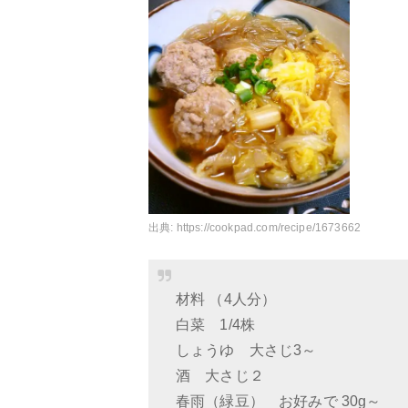
出典:
https://cookpad.com/recipe/1673662
材料 （4人分）
白菜 1/4株
しょうゆ 大さじ3～
酒 大さじ２
春雨（緑豆） お好みで 30g～