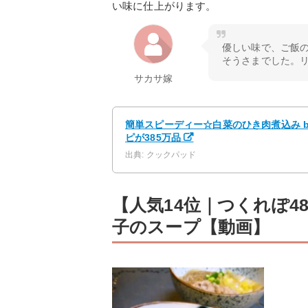
い味に仕上がります。
優しい味で、ご飯
そうさまでした。
サカサ嫁
簡単スピーディー☆白菜のひき肉煮込み b
ピが385万品
出典: クックパッド
【人気14位｜つくれぽ4
子のスープ【動画】