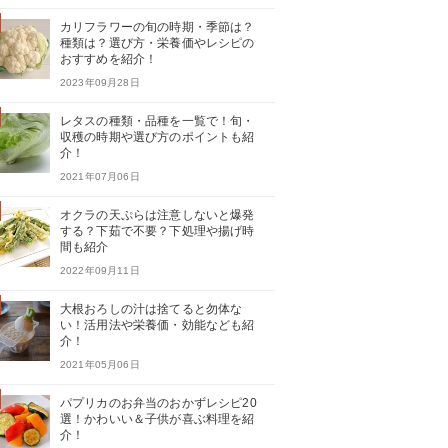
カリフラワーの旬の時期・季節は？
種類は？選び方・栄養価やレシピの
おすすめを紹介！
2023年09月28日
レタスの種類・品種を一覧で！旬・
収穫の時期や選び方のポイントも紹
介！
2021年07月06日
オクラの天ぷらは注意しないと爆発
する？下茹で不要？下処理や揚げ時
間も紹介
2022年09月11日
大根おろしの汁は捨てると勿体な
い！活用法や栄養価・効能なども紹
介！
2021年05月06日
パプリカのお弁当のおかずレシピ20
選！かわいい＆子供が喜ぶ料理を紹
介！