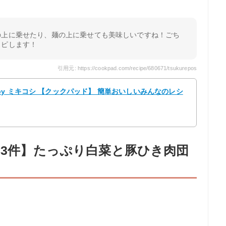
の上に乗せたり、麺の上に乗せても美味しいですね！ごち
リピします！
引用元: https://cookpad.com/recipe/680671/tsukurepos
y ミキコシ 【クックパッド】 簡単おいしいみんなのレシ
83件】たっぷり白菜と豚ひき肉団