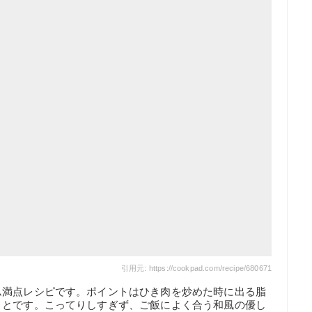
引用元: https://cookpad.com/recipe/680671
ム満点レシピです。ポイントはひき肉を炒めた時に出る脂
ことです。こってりしすぎず、ご飯によく合う和風の優し