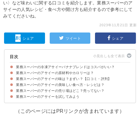
い〉など味わいに関する口コミを紹介します。業務スーパーのア
サイーの人気レシピ・食べ方や開け方も紹介するので参考にして
みてくださいね。
2023年11月21日 更新
シェア
ツイート
シェア
目次
業務スーパーの冷凍アサイーバナナブレンドはコスパがいい？
業務スーパーのアサイーの原材料やカロリーは？
値段など業務スーパーのアサイーの商品情報
業務スーパーのアサイーの味は？まずい？【口コミ・評判】
業務スーパーのアサイーの原材料
業務スーパーのアサイーのカロリー・糖質など栄養成分
業務スーパーのアサイーのカロリー・糖質を他のと比較
業務スーパーのアサイーの美味しい食べ方・レシピは？
業務スーパーのアサイーの味わい・食感
口コミ①業務スーパーのアサイーを美味しいと感じる人の口コミ
口コミ②業務スーパーのアサイーをまずいと感じる人の口コミ
業務スーパーのアサイーの売り場はどこ？売ってない？
①ヨーグルトとオートミールのアサイーボウル
②アサイーとグラノーラのスムージー
③アサイーのアイス
④アサイーのサングリア
⑤アサイーのかき氷
業務スーパーのアサイーを試してみよう
業務スーパーのアサイーは冷凍食品売り場にある
業務スーパーにアサイーがないときは他の店舗に行こう
（このページにはPRリンクが含まれています）