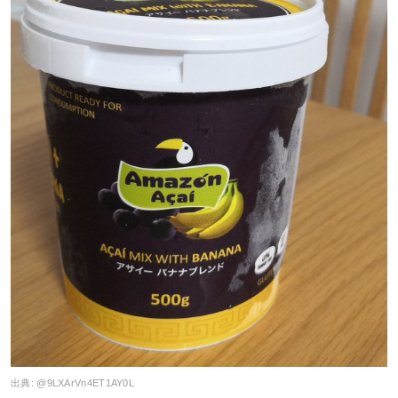
出典:
@9LXArVn4ET1AY0L