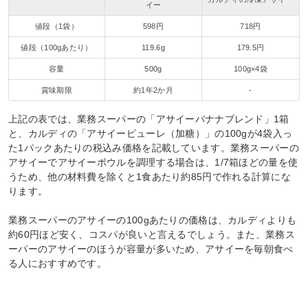
イー
値段（1袋）
598円
718円
値段（100gあたり）
119.6g
179.5円
容量
500g
100g×4袋
賞味期限
約1年2か月
‐
上記の表では、業務スーパーの「アサイーバナナブレンド」1箱
と、カルディの「アサイーピューレ（加糖）」の100gが4袋入っ
た1パックあたりの税込み価格を記載しています。業務スーパーの
アサイーでアサイーボウルを調理する場合は、1/7箱ほどの量を使
うため、他の材料費を除くと1食あたり約85円で作れる計算にな
ります。
業務スーパーのアサイーの100gあたりの価格は、カルディよりも
約60円ほど安く、コスパが良いと言えるでしょう。また、業務ス
ーパーのアサイーのほうが容量が多いため、アサイーを毎朝食べ
る人におすすめです。