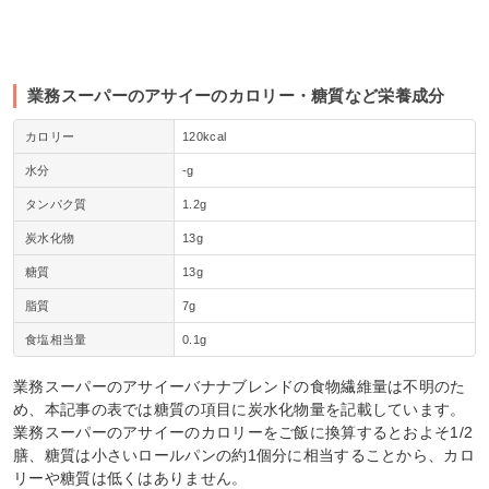
業務スーパーのアサイーのカロリー・糖質など栄養成分
カロリー
120kcal
水分
‐g
タンパク質
1.2g
炭水化物
13g
糖質
13g
脂質
7g
食塩相当量
0.1g
業務スーパーのアサイーバナナブレンドの食物繊維量は不明のた
め、本記事の表では糖質の項目に炭水化物量を記載しています。
業務スーパーのアサイーのカロリーをご飯に換算するとおよそ1/2
膳、糖質は小さいロールパンの約1個分に相当することから、カロ
リーや糖質は低くはありません。