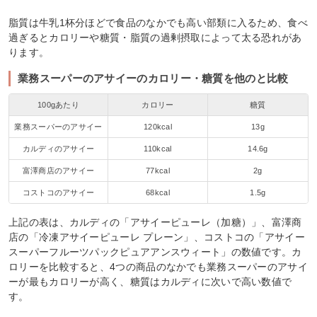
脂質は牛乳1杯分ほどで食品のなかでも高い部類に入るため、食べ
過ぎるとカロリーや糖質・脂質の過剰摂取によって太る恐れがあ
ります。
業務スーパーのアサイーのカロリー・糖質を他のと比較
100gあたり
カロリー
糖質
業務スーパーのアサイー
120kcal
13g
カルディのアサイー
110kcal
14.6g
富澤商店のアサイー
77kcal
2g
コストコのアサイー
68kcal
1.5g
上記の表は、カルディの「アサイーピューレ（加糖）」、富澤商
店の「冷凍アサイーピューレ プレーン」、コストコの「アサイー
スーパーフルーツパックピュアアンスウィート」の数値です。カ
ロリーを比較すると、4つの商品のなかでも業務スーパーのアサイ
ーが最もカロリーが高く、糖質はカルディに次いで高い数値で
す。