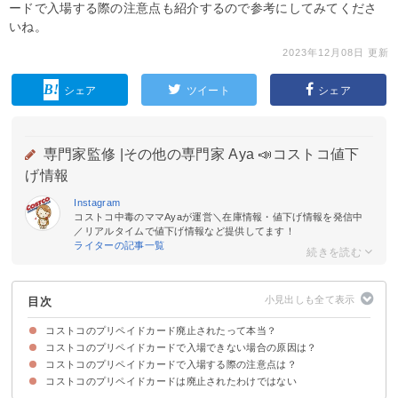
ードで入場する際の注意点も紹介するので参考にしてみてくださ
いね。
2023年12月08日 更新
シェア
ツイート
シェア
専門家監修 |
その他の専門家 Aya 📣コストコ値下
げ情報
Instagram
コストコ中毒のママAyaが運営＼在庫情報・値下げ情報を発信中
／リアルタイムで値下げ情報など提供してます！
ライターの記事一覧
目次
コストコのプリペイドカード廃止されたって本当？
コストコのプリペイドカードで入場できない場合の原因は？
コストコのプリペイドカードは廃止になっていない
ただしコストコ商品券は販売終了している
コストコのプリペイドカードで入場する際の注意点は？
①コストコの会員を退会してから1年以上経っていない
②コストコの1日招待券を使ったことがある
③同伴者にコストコの会員がいない
コストコのプリペイドカードは廃止されたわけではない
①1日招待券は1世帯で１回しか使えない
②買い物金額の5％が入場料で取られる
③有効期限を確認する
④入場可能な人数は会員＋2名まで