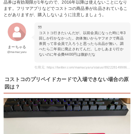
品券は有効期限が1年なので、2016年以降は使えないことになり
ます。フリマアプリなどでコストコの商品券が出品されているこ
とがありますが、購入しないように注意しましょう。
コストコ行きたいんだが、以前会員になった時に年3
回しか行かなかった。勿体無いからヤフオクで商品
券買って非会員で入ろうと思ったら出品が無い。調
まーちゃる
べたら二年前に廃止されてんだ。しかしあまり行か
@mamacyaru
ないのに年会費4400円は微妙だな
引用元: https://twitter.com/mamacyaru/status/892228149986983938
コストコのプリペイドカードで入場できない場合の原
因は？