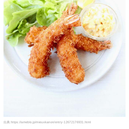
出典:
https://ameblo.jp/mieuxkanon/entry-12672176931.html