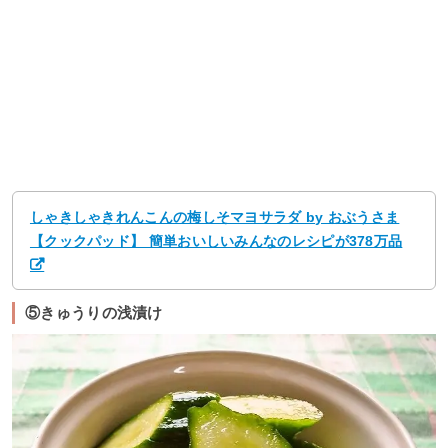
しゃきしゃきれんこんの梅しそマヨサラダ by おぶうさま
【クックパッド】 簡単おいしいみんなのレシピが378万品
⑤きゅうりの浅漬け