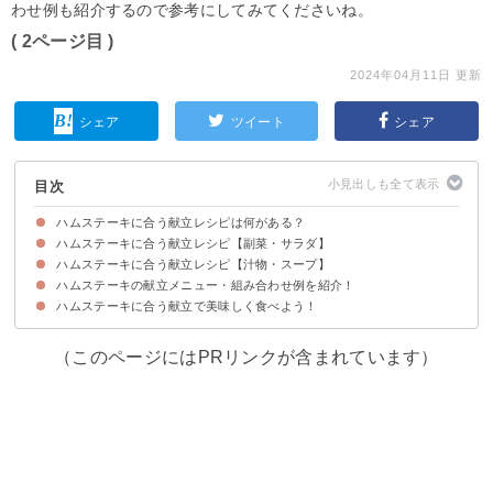
わせ例も紹介するので参考にしてみてくださいね。
( 2ページ目 )
2024年04月11日 更新
シェア
ツイート
シェア
目次
ハムステーキに合う献立レシピは何がある？
ハムステーキに合う献立レシピ【副菜・サラダ】
ハムステーキに合う献立レシピ【汁物・スープ】
①マッシュポテト
②ブロッコリーの胡麻和え
③トマトとレタスのサラダ
④蓮根の梅しそサラダ
⑤きゅうりの浅漬け
⑥大根とツナ缶のサラダ
⑦グレープフルーツとアボカドのサラダ
⑧エビフライ
⑨もやしと春雨のサラダ
⑩揚げ出し豆腐
ハムステーキの献立メニュー・組み合わせ例を紹介！
①ベーコンと玉ねぎのコンソメスープ
②卵スープ
③豚汁
④コンソメで味付けをするシチュー
⑤コーンスープ
⑥トマトと卵スープ
⑦ミネストローネ
⑧白菜のクラムチャウダー
⑨野菜の味噌ミルクスープ
⑩野菜スープ
ハムステーキに合う献立で美味しく食べよう！
献立メニュー例①ハムステーキをメインにしてボリューム満点の献立にした
献立メニュー例②ハムステーキにパンを組み合わせたい時におすすめ
献立メニュー例③忙しい日にハムステーキで献立を考えたい時におすすめ
い時におすすめ
（このページにはPRリンクが含まれています）