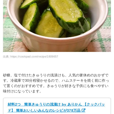
出典:
https://cookpad.com/recipe/1809657
砂糖、塩で付けたきゅうりの浅漬けも、人気の箸休めのおかずで
す。冷蔵庫で30分程寝かせるので、ハムステーキを焼く前に作っ
て置くのがおすすめです。きゅうりが好きな子供にも食べやすい
味付けになっています。
材料2つ 簡単きゅうりの浅漬け by ありかん 【クックパッ
ド】 簡単おいしいみんなのレシピが378万品