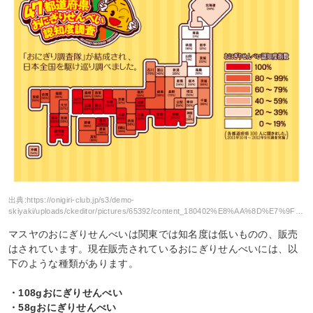
出典:
https://onigiri-club.jp/s3/demo-
skiyaki/uploads/ckeditor/pictures/65392/content_180402%E8%AA%8D%E7%9F%A5%E5%BA%A6POP_A3.jpg
マスヤのおにぎりせんべいは関東では知名度は低いものの、販売
はされています。現在販売されているおにぎりせんべいには、以
下のような種類があります。
・108gおにぎりせんべい
・58gおにぎりせんべい