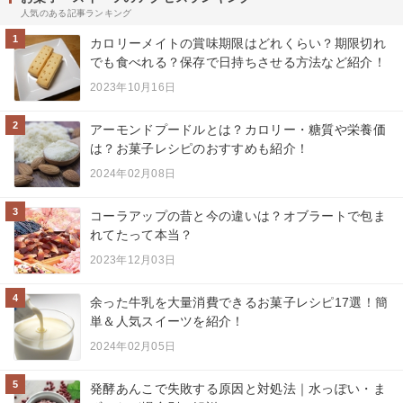
人気のある記事ランキング
1
カロリーメイトの賞味期限はどれくらい？期限切れ
でも食べれる？保存で日持ちさせる方法など紹介！
2023年10月16日
2
アーモンドプードルとは？カロリー・糖質や栄養価
は？お菓子レシピのおすすめも紹介！
2024年02月08日
3
コーラアップの昔と今の違いは？オブラートで包ま
れてたって本当？
2023年12月03日
4
余った牛乳を大量消費できるお菓子レシピ17選！簡
単＆人気スイーツを紹介！
2024年02月05日
5
発酵あんこで失敗する原因と対処法｜水っぽい・ま