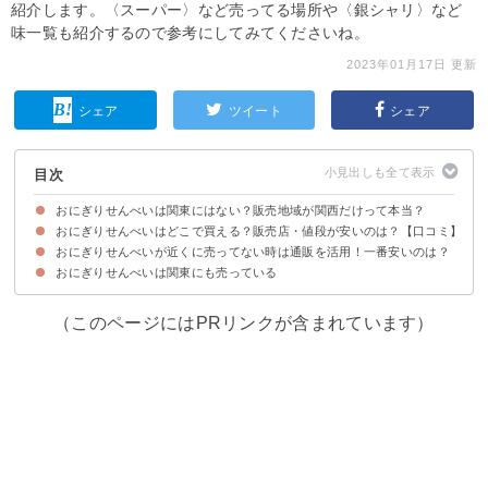
紹介します。〈スーパー〉など売ってる場所や〈銀シャリ〉など
味一覧も紹介するので参考にしてみてくださいね。
2023年01月17日 更新
シェア
ツイート
シェア
目次
おにぎりせんべいは関東にはない？販売地域が関西だけって本当？
おにぎりせんべいはどこで買える？販売店・値段が安いのは？【口コミ】
マスヤのおにぎりせんべいは関東では知名度が低いが売ってはいる
おにぎりせんべいの売ってる場所・販売店の一覧
おにぎりせんべいが近くに売ってない時は通販を活用！一番安いのは？
①業務スーパー（88円）
②ローソン100（不明）
③キャンドゥ（108円）
④ダイソー（108円）
⑤イオン（158円）
おにぎりせんべいは関東にも売っている
①楽天市場｜おにぎりせんべいファミリーパック（2枚入り×16袋）（297
②Yahoo！ショッピング｜おにぎりせんべいファミリーパック 2枚×16袋
③Amazon｜おにぎりせんべいファミリーパック 2枚×16袋（346円）
円）
入 1袋（315円）
（このページにはPRリンクが含まれています）