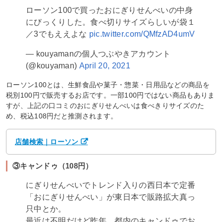
ローソン100で買ったおにぎりせんべいの中身
にびっくりした。食べ切りサイズらしいが袋１
／3でもええよな
pic.twitter.com/QMfzAD4umV
— kouyamanの個人つぶやきアカウント
(@kouyaman)
April 20, 2021
ローソン100とは、生鮮食品や菓子・惣菜・日用品などの商品を
税別100円で販売するお店です。一部100円ではない商品もありま
すが、上記の口コミのおにぎりせんべいは食べきりサイズのた
め、税込108円だと推測されます。
店舗検索｜ローソン
③キャンドゥ（108円）
にぎりせんべいでトレンド入りの西日本で定番
「おにぎりせんべい」が東日本で販路拡大真っ
只中とか。
最近は不明だけど昨年、都内のキャンドゥでお